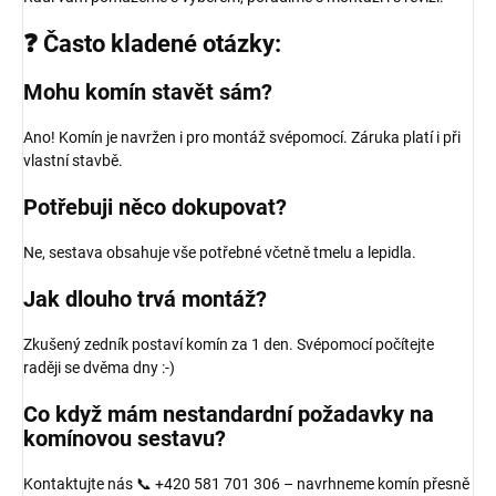
❓ Často kladené otázky:
Mohu komín stavět sám?
Ano! Komín je navržen i pro montáž svépomocí. Záruka platí i při
vlastní stavbě.
Potřebuji něco dokupovat?
Ne, sestava obsahuje vše potřebné včetně tmelu a lepidla.
Jak dlouho trvá montáž?
Zkušený zedník postaví komín za 1 den. Svépomocí počítejte
raději se dvěma dny :-)
Co když mám nestandardní požadavky na
komínovou sestavu?
Kontaktujte nás 📞 +420 581 701 306 – navrhneme komín přesně