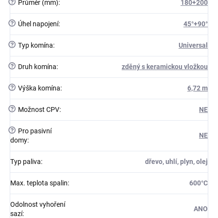
?
Průměr (mm)
:
180+200
?
Úhel napojení
:
45°+90°
?
Typ komína
:
Universal
?
Druh komína
:
zděný s keramickou vložkou
?
Výška komína
:
6,72 m
?
Možnost CPV
:
NE
?
Pro pasivní
NE
domy
:
Typ paliva
:
dřevo, uhlí, plyn, olej
Max. teplota spalin
:
600°C
Odolnost vyhoření
ANO
sazí
: