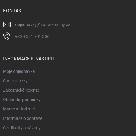
t
í
KONTAKT
objednavky
@
superkominy.cz
+420 581 701 306
INFORMACE K NÁKUPU
Moje objednávka
Časté otázky
Zákaznické recenze
Obchodní podmínky
Máme autorizaci
Informace o dopravě
Certifikáty a návody