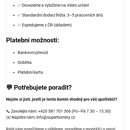
✅ Dovezeme a vyložíme na místo určení
✅ Standardní dodací lhůta: 3–5 pracovních dnů
✅ Expedujeme z ČR (skladem)
Platební možnosti:
Bankovní převod
Dobírka
Platební karta
💬 Potřebujete poradit?
Nejste si jistí, jestli je tento komín vhodný pro váš spotřebič?
📞 Zavolejte nám: +420 581 701 306 (Po–Pá 7.30 – 15.30)
✉️ Napište nám: info@superkominy.cz
Rádi vám pomůžeme s výběrem, poradíme s montáží i s revizí.