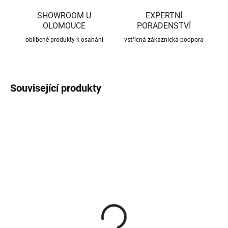
SHOWROOM U
EXPERTNÍ
OLOMOUCE
PORADENSTVÍ
oblíbené produkty k osahání
vstřícná zákaznická podpora
Související produkty
CENA JIŽ PO SLEVĚ
CENA JIŽ PO SLEVĚ
SKLADEM
SKLADEM
(370 KS)
(56 KS)
Roxory 1 m
Sada kotvení ke krovu,
univerzální
22 Kč