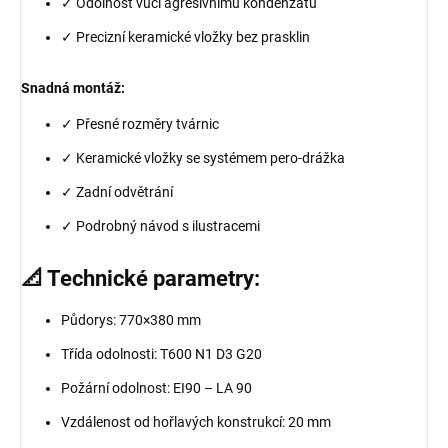
✓ Odolnost vůči agresivnímu kondenzátu
✓ Precizní keramické vložky bez prasklin
Snadná montáž:
✓ Přesné rozměry tvárnic
✓ Keramické vložky se systémem pero-drážka
✓ Zadní odvětrání
✓ Podrobný návod s ilustracemi
📐 Technické parametry:
Půdorys: 770×380 mm
Třída odolnosti: T600 N1 D3 G20
Požární odolnost: EI90 – LA 90
Vzdálenost od hořlavých konstrukcí: 20 mm