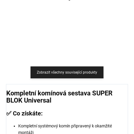
759 Kč
18,18 Kč bez DPH
627,27 Kč bez DPH
Do košíku
Do košíku
Zobrazit všechny související produkty
Kompletní komínová sestava SUPER
BLOK Universal
✅ Co získáte:
Kompletní systémový komín připravený k okamžité
montáži