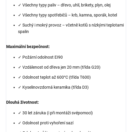
✓ Všechny typy paliv – dřevo, uhlí, brikety, plyn, olej
✓ Všechny typy spotřebičů – krb, kamna, sporák, kotel
✓ Suchý i mokrý provoz – včetně kotlů s nízkými teplotami
spalin
Maximální bezpečnost:
✓ Požární odolnost EI90
✓ Vzdálenost od dřeva jen 20 mm (třída G20)
✓ Odolnost teplot až 600°C (třída T600)
✓ Kyselinovzdorná keramika (třída D3)
Dlouhá životnost:
✓ 30 let záruka (i při montáži svépomocí)
✓ Odolnost proti vyhoření sazí