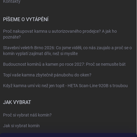
Kontakty
PÍŠEME O VYTÁPĚNÍ
Proč nakupovat kamna u autorizovaného prodejce? A jak ho
poznáte?
Stavební veletrh Brno 2026: Co jsme viděli, co nás zaujalo a proč se o
komín vyplatí zajímat dřív, než si myslíte
Budoucnost komínů a kamen po roce 2027: Proč se nemusíte bát
Topí vaše kamna zbytečně pánubohu do oken?
Když kamna umí víc než jen topit - HETA Scan-Line 920B s troubou
JAK VYBRAT
Proč si vybrat náš komín?
Jak si vybrat komín
Keramický nebo nerezový komín?