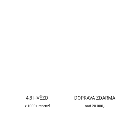
−
+
Přidat do košíku
Kvalitní a bezpečný třísložkový komínový systém pro všechny
druhy paliv.
DETAILNÍ INFORMACE
ZEPTAT SE
HLÍDAT
4,8 HVĚZD
DOPRAVA ZDARMA
z 1000+ recenzí
nad 20.000,-