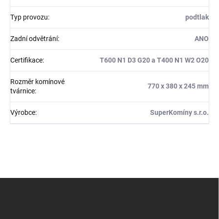
Typ provozu
:
podtlak
Zadní odvětrání
:
ANO
Certifikace
:
T600 N1 D3 G20 a T400 N1 W2 O20
Rozměr komínové
770 x 380 x 245 mm
tvárnice
:
Výrobce
:
SuperKomíny s.r.o.
Z
á
p
a