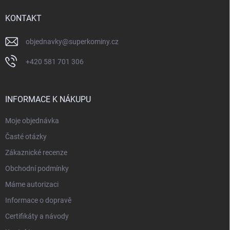
t
í
KONTAKT
objednavky
@
superkominy.cz
+420 581 701 306
INFORMACE K NÁKUPU
Moje objednávka
Časté otázky
Zákaznické recenze
Obchodní podmínky
Máme autorizaci
Informace o dopravě
Certifikáty a návody