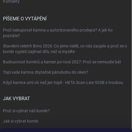
Kontakty
PÍŠEME O VYTÁPĚNÍ
Proč nakupovat kamna u autorizovaného prodejce? A jak ho
poznáte?
Stavební veletrh Brno 2026: Co jsme viděli, co nás zaujalo a proč se o
komín vyplatí zajímat dřív, než si myslíte
Budoucnost komínů a kamen po roce 2027: Proč se nemusíte bát
Topí vaše kamna zbytečně pánubohu do oken?
Když kamna umí víc než jen topit - HETA Scan-Line 920B s troubou
JAK VYBRAT
Proč si vybrat náš komín?
Jak si vybrat komín
Keramický nebo nerezový komín?