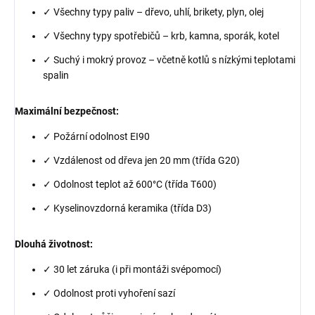
✓ Všechny typy paliv – dřevo, uhlí, brikety, plyn, olej
✓ Všechny typy spotřebičů – krb, kamna, sporák, kotel
✓ Suchý i mokrý provoz – včetně kotlů s nízkými teplotami
spalin
Maximální bezpečnost:
✓ Požární odolnost EI90
✓ Vzdálenost od dřeva jen 20 mm (třída G20)
✓ Odolnost teplot až 600°C (třída T600)
✓ Kyselinovzdorná keramika (třída D3)
Dlouhá životnost:
✓ 30 let záruka (i při montáži svépomocí)
✓ Odolnost proti vyhoření sazí