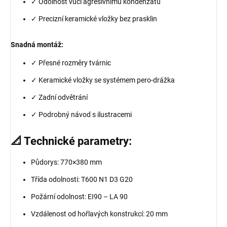
✓ Odolnost vůči agresivnímu kondenzátu
✓ Precizní keramické vložky bez prasklin
Snadná montáž:
✓ Přesné rozměry tvárnic
✓ Keramické vložky se systémem pero-drážka
✓ Zadní odvětrání
✓ Podrobný návod s ilustracemi
📐 Technické parametry:
Půdorys: 770×380 mm
Třída odolnosti: T600 N1 D3 G20
Požární odolnost: EI90 – LA 90
Vzdálenost od hořlavých konstrukcí: 20 mm