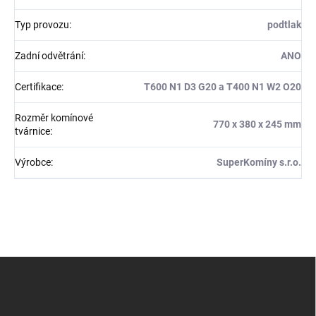
Typ provozu
:
podtlak
Zadní odvětrání
:
ANO
Certifikace
:
T600 N1 D3 G20 a T400 N1 W2 O20
Rozměr komínové
770 x 380 x 245 mm
tvárnice
:
Výrobce
:
SuperKomíny s.r.o.
Z
á
p
a