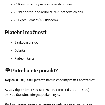
✅ Dovezeme a vyložíme na místo určení
✅ Standardní dodací lhůta: 3–5 pracovních dnů
✅ Expedujeme z ČR (skladem)
Platební možnosti:
Bankovní převod
Dobírka
Platební karta
💬 Potřebujete poradit?
Nejste si jistí, jestli je tento komín vhodný pro váš spotřebič?
📞 Zavolejte nám: +420 581 701 306 (Po–Pá 7.30 – 15.30)
✉️ Napište nám: info@superkominy.cz
Rádi vám pomůžeme s výběrem, poradíme s montáží i s revizí.