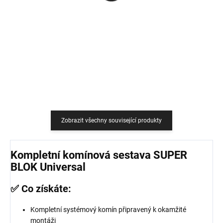
759 Kč
18,18 Kč bez DPH
627,27 Kč bez DPH
Do košíku
Do košíku
Zobrazit všechny související produkty
Kompletní komínová sestava SUPER
BLOK Universal
✅ Co získáte:
Kompletní systémový komín připravený k okamžité
montáži