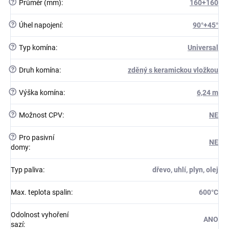
?
Průměr (mm)
:
160+160
?
Úhel napojení
:
90°+45°
?
Typ komína
:
Universal
?
Druh komína
:
zděný s keramickou vložkou
?
Výška komína
:
6,24 m
?
Možnost CPV
:
NE
?
Pro pasivní
NE
domy
:
Typ paliva
:
dřevo, uhlí, plyn, olej
Max. teplota spalin
:
600°C
Odolnost vyhoření
ANO
sazí
: