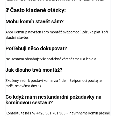
❓ Často kladené otázky:
Mohu komín stavět sám?
Ano! Komín je navržen i pro montáž svépomocí. Záruka platí i při
vlastní stavbě.
Potřebuji něco dokupovat?
Ne, sestava obsahuje vše potřebné včetně tmelu a lepidla.
Jak dlouho trvá montáž?
Zkušený zedník postaví komín za 1 den. Svépomocí počítejte
raději se dvěma dny :-)
Co když mám nestandardní požadavky na
komínovou sestavu?
Kontaktujte nás 📞 +420 581 701 306 – navrhneme komín přesně