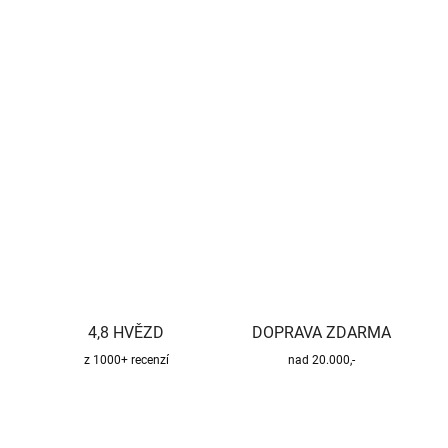
−
+
Přidat do košíku
Kvalitní a bezpečný třísložkový komínový systém pro všechny
druhy paliv.
DETAILNÍ INFORMACE
ZEPTAT SE
HLÍDAT
4,8 HVĚZD
DOPRAVA ZDARMA
z 1000+ recenzí
nad 20.000,-