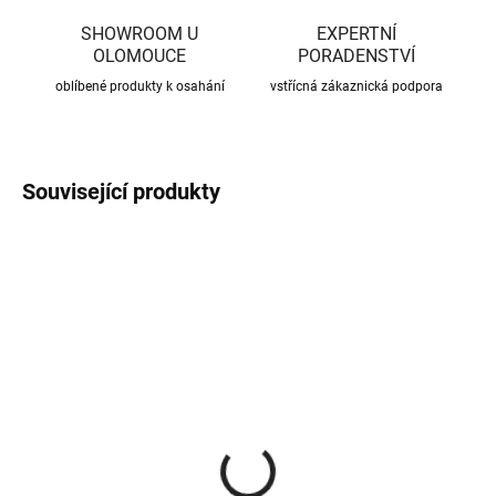
SHOWROOM U
EXPERTNÍ
OLOMOUCE
PORADENSTVÍ
oblíbené produkty k osahání
vstřícná zákaznická podpora
Související produkty
CENA JIŽ PO SLEVĚ
CENA JIŽ PO SLEVĚ
SKLADEM
SKLADEM
(370 KS)
(56 KS)
Roxory 1 m
Sada kotvení ke krovu,
univerzální
22 Kč