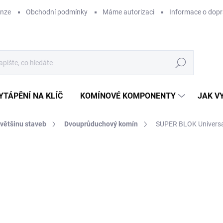
enze
Obchodní podmínky
Máme autorizaci
Informace o dop
Hledat
YTÁPĚNÍ NA KLÍČ
KOMÍNOVÉ KOMPONENTY
JAK V
 většinu staveb
Dvouprůduchový komín
SUPER BLOK Universa
ZNAČKA:
SUPERKOMÍNY
CENA JIŽ PO SLEVĚ
29
ZDARMA
24 
Měr
SK