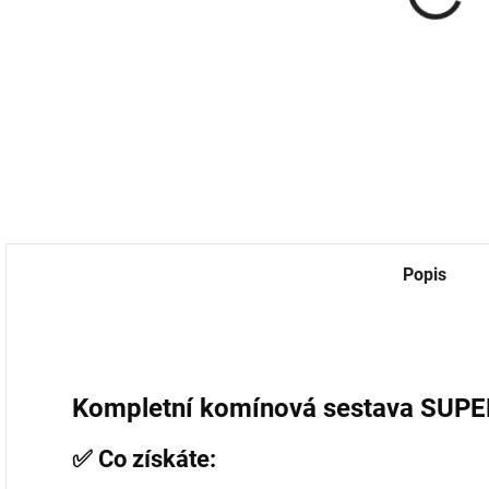
univerzální
p
18,18 Kč bez DPH
759 Kč
Do košíku
627,27 Kč bez DPH
7
Do košíku
Popis
Kompletní komínová sestava SUPE
✅ Co získáte: