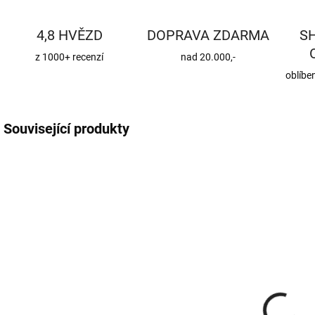
4,8 HVĚZD
DOPRAVA ZDARMA
S
z 1000+ recenzí
nad 20.000,-
oblíbe
Související produkty
CENA JIŽ PO SLEVĚ
CENA JIŽ PO SLEVĚ
ROX8-1BM
KKHZ
SKLADEM
SKLADEM
(370 KS)
(56 KS)
Roxory 1 m
Sada kotvení
ke krovu,
22 Kč