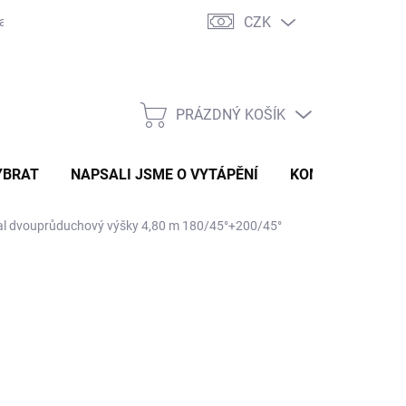
CZK
ravě
Certifikáty a návody
Kontakty
PRÁZDNÝ KOŠÍK
NÁKUPNÍ
KOŠÍK
YBRAT
NAPSALI JSME O VYTÁPĚNÍ
KOMÍNOVÝ KONF
l dvouprůduchový výšky 4,80 m 180/45°+200/45°
 075 Kč
028,93 Kč
bez DPH
ná
LADEM