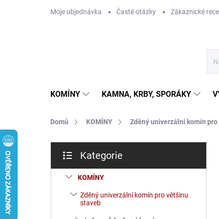
Přejít
Moje objednávka
Časté otázky
Zákaznické rec
na
obsah
KOMÍNY
KAMNA, KRBY, SPORÁKY
V
Domů
KOMÍNY
Zděný univerzální komín pro
P
Kategorie
o
Přeskočit
s
kategorie
t
KOMÍNY
r
Zděný univerzální komín pro většinu
a
staveb
n