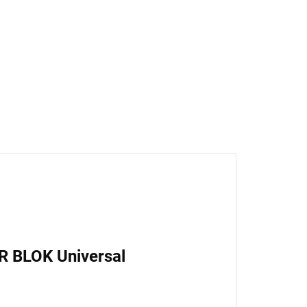
enetrace, 1 l
89 Kč
3,55 Kč bez DPH
Do košíku
R BLOK Universal