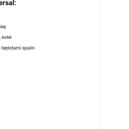
rsal:
olej
 kotel
 teplotami spalin