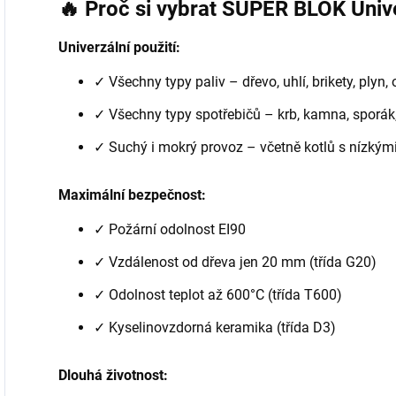
🔥 Proč si vybrat SUPER BLOK Unive
Univerzální použití:
✓ Všechny typy paliv – dřevo, uhlí, brikety, plyn, 
✓ Všechny typy spotřebičů – krb, kamna, sporák,
✓ Suchý i mokrý provoz – včetně kotlů s nízkými
Maximální bezpečnost:
✓ Požární odolnost EI90
✓ Vzdálenost od dřeva jen 20 mm (třída G20)
✓ Odolnost teplot až 600°C (třída T600)
✓ Kyselinovzdorná keramika (třída D3)
Dlouhá životnost: