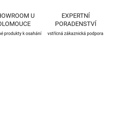
HOWROOM U
EXPERTNÍ
OLOMOUCE
PORADENSTVÍ
né produkty k osahání
vstřícná zákaznická podpora
1020973
SKLADEM
(75 KS)
SIGA PRO
hloubková