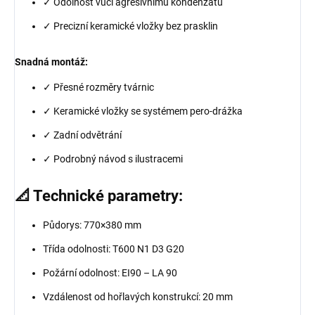
✓ Odolnost vůči agresivnímu kondenzátu
✓ Precizní keramické vložky bez prasklin
Snadná montáž:
✓ Přesné rozměry tvárnic
✓ Keramické vložky se systémem pero-drážka
✓ Zadní odvětrání
✓ Podrobný návod s ilustracemi
📐 Technické parametry:
Půdorys: 770×380 mm
Třída odolnosti: T600 N1 D3 G20
Požární odolnost: EI90 – LA 90
Vzdálenost od hořlavých konstrukcí: 20 mm