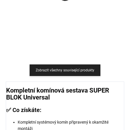
759 Kč
18,18 Kč bez DPH
627,27 Kč bez DPH
Do košíku
Do košíku
Zobrazit všechny související produkty
Kompletní komínová sestava SUPER
BLOK Universal
✅ Co získáte:
Kompletní systémový komín připravený k okamžité
montáži