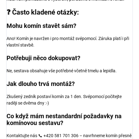
❓ Často kladené otázky:
Mohu komín stavět sám?
Ano! Komín je navržen i pro montáž svépomocí. Záruka platí i při
vlastní stavbě.
Potřebuji něco dokupovat?
Ne, sestava obsahuje vše potřebné včetně tmelu a lepidla.
Jak dlouho trvá montáž?
Zkušený zedník postaví komín za 1 den. Svépomocí počítejte
raději se dvěma dny :-)
Co když mám nestandardní požadavky na
komínovou sestavu?
Kontaktujte nás 📞 +420 581 701 306 – navrhneme komín přesně