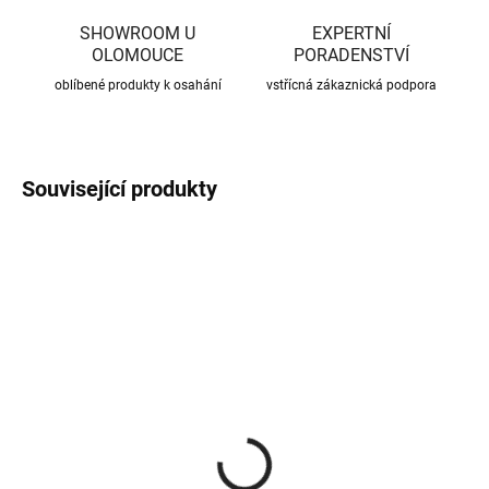
SHOWROOM U
EXPERTNÍ
OLOMOUCE
PORADENSTVÍ
oblíbené produkty k osahání
vstřícná zákaznická podpora
Související produkty
CENA JIŽ PO SLEVĚ
CENA JIŽ PO SLEVĚ
SKLADEM
SKLADEM
(370 KS)
(56 KS)
Roxory 1 m
Sada kotvení ke krovu,
univerzální
22 Kč