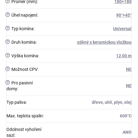
?
Průměr (mm)
:
180+180
?
Úhel napojení
:
90°+45°
?
Typ komína
:
Universal
?
Druh komína
:
zděný s keramickou vložkou
?
Výška komína
:
12,00 m
?
Možnost CPV
:
NE
?
Pro pasivní
NE
domy
:
Typ paliva
:
dřevo, uhlí, plyn, olej
Max. teplota spalin
:
600°C
Odolnost vyhoření
ANO
sazí
: