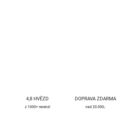
−
+
Přidat do košíku
Kvalitní a bezpečný třísložkový komínový systém pro všechny
druhy paliv.
DETAILNÍ INFORMACE
ZEPTAT SE
HLÍDAT
4,8 HVĚZD
DOPRAVA ZDARMA
z 1000+ recenzí
nad 20.000,-