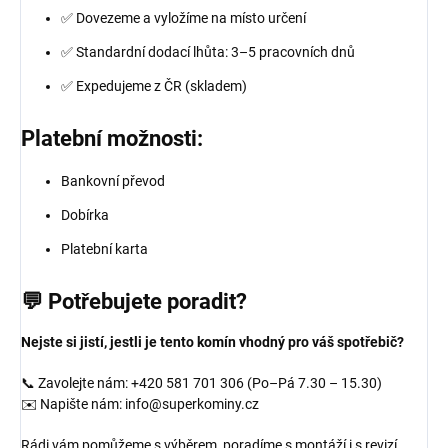
✅ Dovezeme a vyložíme na místo určení
✅ Standardní dodací lhůta: 3–5 pracovních dnů
✅ Expedujeme z ČR (skladem)
Platební možnosti:
Bankovní převod
Dobírka
Platební karta
💬 Potřebujete poradit?
Nejste si jistí, jestli je tento komín vhodný pro váš spotřebič?
📞 Zavolejte nám: +420 581 701 306 (Po–Pá 7.30 – 15.30)
✉️ Napište nám: info@superkominy.cz
Rádi vám pomůžeme s výběrem, poradíme s montáží i s revizí.