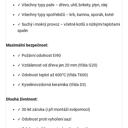
✓ Všechny typy paliv – dřevo, uhlí, brikety, plyn, olej
✓ Všechny typy spotřebičů – krb, kamna, sporák, kotel
✓ Suchý i mokrý provoz – včetně kotlů s nízkými teplotami
spalin
Maximální bezpečnost:
✓ Požární odolnost EI90
✓ Vzdálenost od dřeva jen 20 mm (třída G20)
✓ Odolnost teplot až 600°C (třída T600)
✓ Kyselinovzdorná keramika (třída D3)
Dlouhá životnost:
✓ 30 let záruka (i při montáži svépomocí)
✓ Odolnost proti vyhoření sazí