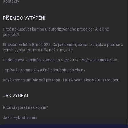
Kontakty
PÍŠEME O VYTÁPĚNÍ
Proč nakupovat kamna u autorizovaného prodejce? A jak ho
poznáte?
Stavební veletrh Brno 2026: Co jsme viděli, co nás zaujalo a proč se o
komín vyplatí zajímat dřív, než si myslíte
Budoucnost komínů a kamen po roce 2027: Proč se nemusíte bát
Topí vaše kamna zbytečně pánubohu do oken?
Když kamna umí víc než jen topit - HETA Scan-Line 920B s troubou
JAK VYBRAT
Proč si vybrat náš komín?
Jak si vybrat komín
Keramický nebo nerezový komín?