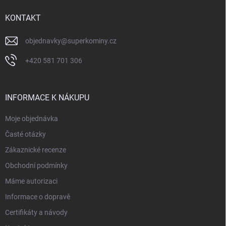
t
í
KONTAKT
objednavky
@
superkominy.cz
+420 581 701 306
INFORMACE K NÁKUPU
Moje objednávka
Časté otázky
Zákaznické recenze
Obchodní podmínky
Máme autorizaci
Informace o dopravě
Certifikáty a návody