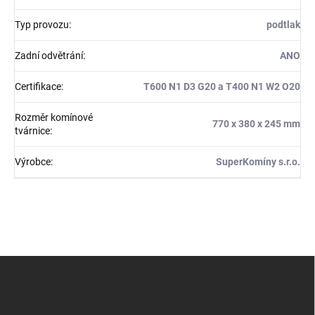
Typ provozu
:
podtlak
Zadní odvětrání
:
ANO
Certifikace
:
T600 N1 D3 G20 a T400 N1 W2 O20
Rozměr komínové
770 x 380 x 245 mm
tvárnice
:
Výrobce
:
SuperKomíny s.r.o.
Z
á
p
a