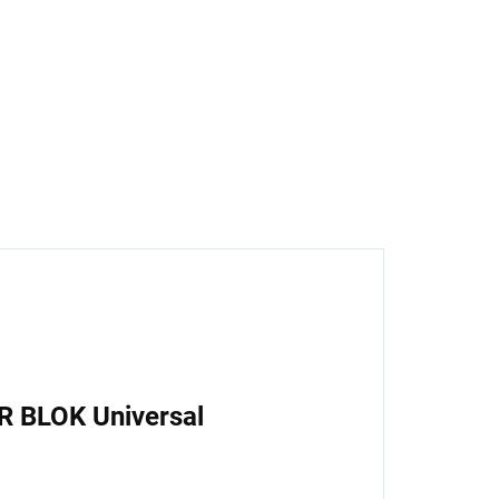
enetrace, 1 l
89 Kč
3,55 Kč bez DPH
Do košíku
R BLOK Universal