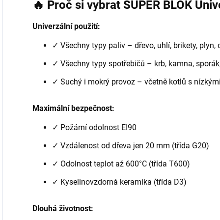
🔥 Proč si vybrat SUPER BLOK Unive
Univerzální použití:
✓ Všechny typy paliv – dřevo, uhlí, brikety, plyn, 
✓ Všechny typy spotřebičů – krb, kamna, sporák,
✓ Suchý i mokrý provoz – včetně kotlů s nízkými
Maximální bezpečnost:
✓ Požární odolnost EI90
✓ Vzdálenost od dřeva jen 20 mm (třída G20)
✓ Odolnost teplot až 600°C (třída T600)
✓ Kyselinovzdorná keramika (třída D3)
Dlouhá životnost: