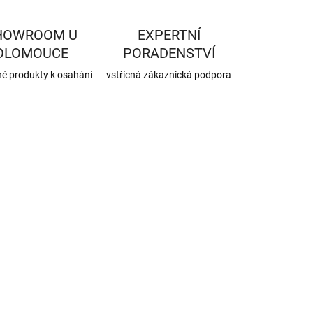
HOWROOM U
EXPERTNÍ
OLOMOUCE
PORADENSTVÍ
né produkty k osahání
vstřícná zákaznická podpora
1020973
SKLADEM
(75 KS)
SIGA PRO
hloubková