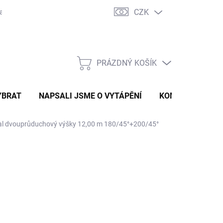
CZK
ravě
Certifikáty a návody
Kontakty
PRÁZDNÝ KOŠÍK
NÁKUPNÍ
KOŠÍK
YBRAT
NAPSALI JSME O VYTÁPĚNÍ
KOMÍNOVÝ KONF
l dvouprůduchový výšky 12,00 m 180/45°+200/45°
 247 Kč
832,23 Kč
bez DPH
ná
LADEM