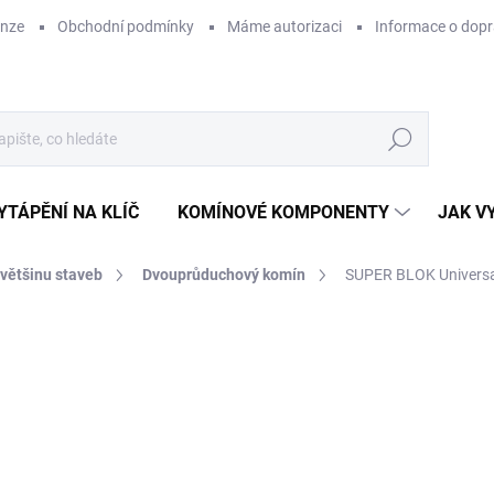
enze
Obchodní podmínky
Máme autorizaci
Informace o dop
Hledat
YTÁPĚNÍ NA KLÍČ
KOMÍNOVÉ KOMPONENTY
JAK V
 většinu staveb
Dvouprůduchový komín
SUPER BLOK Universa
ZNAČKA:
SUPERKOMÍNY
CENA JIŽ PO SLEVĚ
54
ZDARMA
44 
Měr
SK