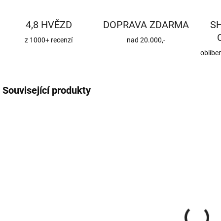
4,8 HVĚZD
DOPRAVA ZDARMA
S
z 1000+ recenzí
nad 20.000,-
oblíbe
Související produkty
CENA JIŽ PO SLEVĚ
CENA JIŽ PO SLEVĚ
ROX8-1BM
KKHZ
SKLADEM
SKLADEM
(370 KS)
(56 KS)
Roxory 1 m
Sada kotvení
ke krovu,
22 Kč