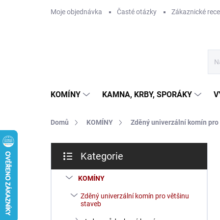
Přejít
Moje objednávka
Časté otázky
Zákaznické rec
na
obsah
KOMÍNY
KAMNA, KRBY, SPORÁKY
V
Domů
KOMÍNY
Zděný univerzální komín pro
P
Kategorie
o
Přeskočit
s
kategorie
t
KOMÍNY
r
Zděný univerzální komín pro většinu
a
staveb
n