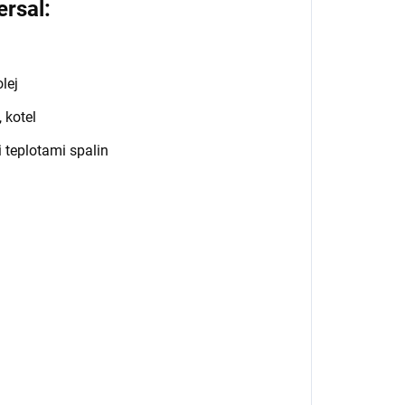
rsal:
olej
 kotel
 teplotami spalin