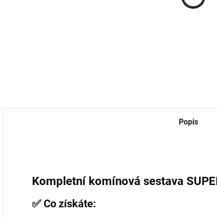
univerzální
p
18,18 Kč bez DPH
759 Kč
Do košíku
627,27 Kč bez DPH
7
Do košíku
Popis
Kompletní komínová sestava SUPE
✅ Co získáte: