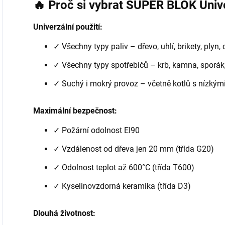
🔥 Proč si vybrat SUPER BLOK Unive
Univerzální použití:
✓ Všechny typy paliv – dřevo, uhlí, brikety, plyn, 
✓ Všechny typy spotřebičů – krb, kamna, sporák,
✓ Suchý i mokrý provoz – včetně kotlů s nízkými
Maximální bezpečnost:
✓ Požární odolnost EI90
✓ Vzdálenost od dřeva jen 20 mm (třída G20)
✓ Odolnost teplot až 600°C (třída T600)
✓ Kyselinovzdorná keramika (třída D3)
Dlouhá životnost: