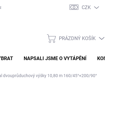
CZK
ravě
Certifikáty a návody
Kontakty
PRÁZDNÝ KOŠÍK
NÁKUPNÍ
KOŠÍK
YBRAT
NAPSALI JSME O VYTÁPĚNÍ
KOMÍNOVÝ KONF
l dvouprůduchový výšky 10,80 m 160/45°+200/90°
 808 Kč
337,19 Kč
bez DPH
ná
LADEM