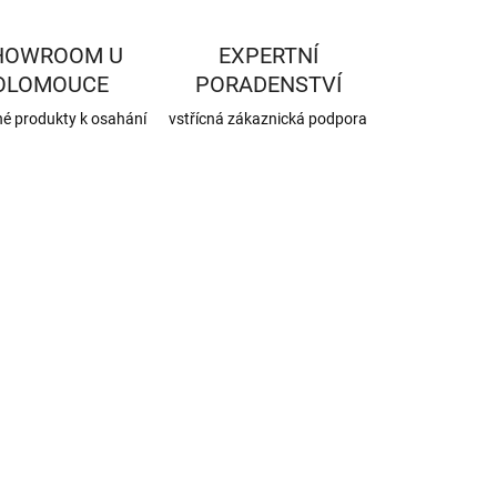
HOWROOM U
EXPERTNÍ
OLOMOUCE
PORADENSTVÍ
né produkty k osahání
vstřícná zákaznická podpora
1020973
SKLADEM
(75 KS)
SIGA PRO
hloubková