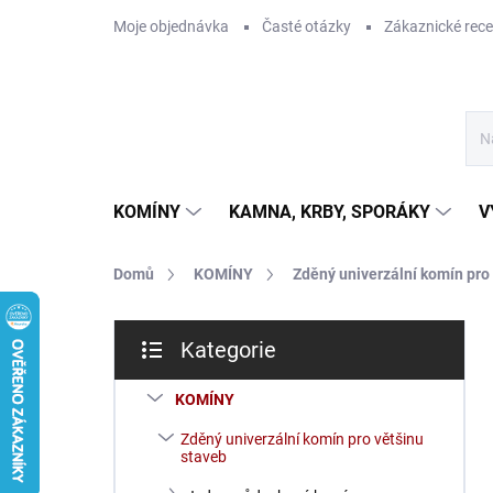
Přejít
Moje objednávka
Časté otázky
Zákaznické rec
na
obsah
KOMÍNY
KAMNA, KRBY, SPORÁKY
V
Domů
KOMÍNY
Zděný univerzální komín pro
P
Kategorie
o
Přeskočit
s
kategorie
t
KOMÍNY
r
Zděný univerzální komín pro většinu
a
staveb
n