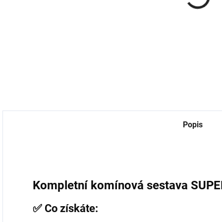
univerzální
p
18,18 Kč bez DPH
759 Kč
Do košíku
627,27 Kč bez DPH
7
Do košíku
Popis
Kompletní komínová sestava SUPE
✅ Co získáte: