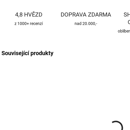
4,8 HVĚZD
DOPRAVA ZDARMA
S
z 1000+ recenzí
nad 20.000,-
oblíbe
Související produkty
CENA JIŽ PO SLEVĚ
CENA JIŽ PO SLEVĚ
ROX8-1BM
KKHZ
SKLADEM
SKLADEM
(370 KS)
(56 KS)
Roxory 1 m
Sada kotvení
ke krovu,
22 Kč