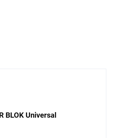
enetrace, 1 l
89 Kč
3,55 Kč bez DPH
Do košíku
R BLOK Universal