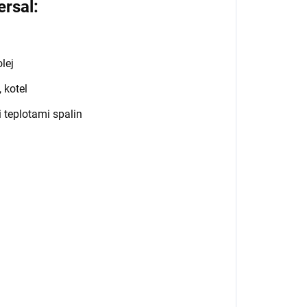
rsal:
olej
 kotel
 teplotami spalin