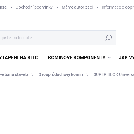
enze
Obchodní podmínky
Máme autorizaci
Informace o dop
Hledat
YTÁPĚNÍ NA KLÍČ
KOMÍNOVÉ KOMPONENTY
JAK V
 většinu staveb
Dvouprůduchový komín
SUPER BLOK Universa
ZNAČKA:
SUPERKOMÍNY
CENA JIŽ PO SLEVĚ
48
ZDARMA
40 
Měr
SK