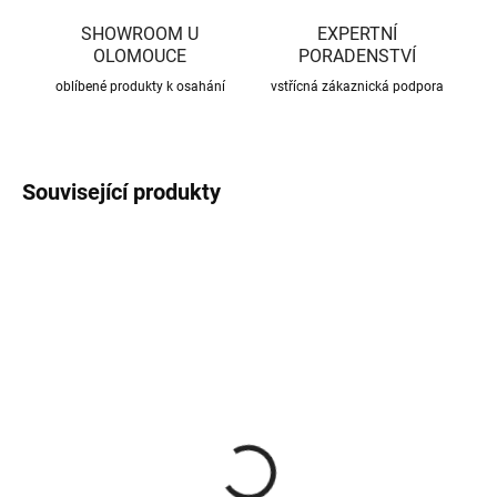
SHOWROOM U
EXPERTNÍ
OLOMOUCE
PORADENSTVÍ
oblíbené produkty k osahání
vstřícná zákaznická podpora
Související produkty
CENA JIŽ PO SLEVĚ
CENA JIŽ PO SLEVĚ
SKLADEM
SKLADEM
(370 KS)
(56 KS)
Roxory 1 m
Sada kotvení ke krovu,
univerzální
22 Kč