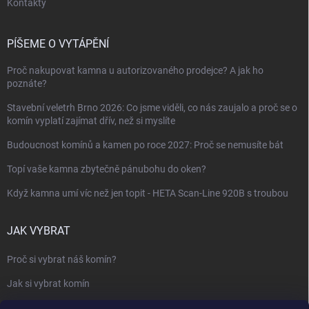
Kontakty
PÍŠEME O VYTÁPĚNÍ
Proč nakupovat kamna u autorizovaného prodejce? A jak ho
poznáte?
Stavební veletrh Brno 2026: Co jsme viděli, co nás zaujalo a proč se o
komín vyplatí zajímat dřív, než si myslíte
Budoucnost komínů a kamen po roce 2027: Proč se nemusíte bát
Topí vaše kamna zbytečně pánubohu do oken?
Když kamna umí víc než jen topit - HETA Scan-Line 920B s troubou
JAK VYBRAT
Proč si vybrat náš komín?
Jak si vybrat komín
Keramický nebo nerezový komín?