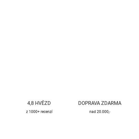
−
+
Přidat do košíku
Kvalitní a bezpečný třísložkový komínový systém pro všechny
druhy paliv.
DETAILNÍ INFORMACE
ZEPTAT SE
HLÍDAT
4,8 HVĚZD
DOPRAVA ZDARMA
z 1000+ recenzí
nad 20.000,-