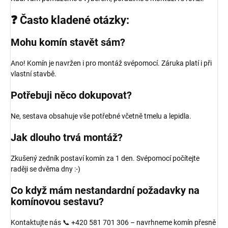
❓ Často kladené otázky:
Mohu komín stavět sám?
Ano! Komín je navržen i pro montáž svépomocí. Záruka platí i při
vlastní stavbě.
Potřebuji něco dokupovat?
Ne, sestava obsahuje vše potřebné včetně tmelu a lepidla.
Jak dlouho trvá montáž?
Zkušený zedník postaví komín za 1 den. Svépomocí počítejte
raději se dvěma dny :-)
Co když mám nestandardní požadavky na
komínovou sestavu?
Kontaktujte nás 📞 +420 581 701 306 – navrhneme komín přesně