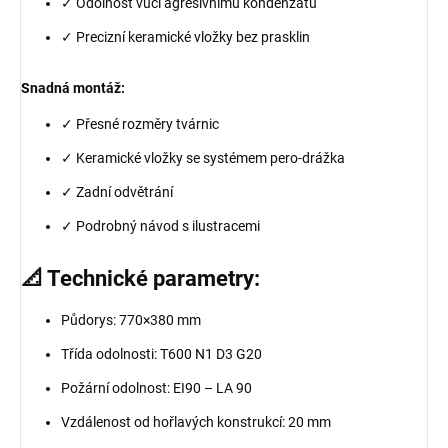
✓ Odolnost vůči agresivnímu kondenzátu
✓ Precizní keramické vložky bez prasklin
Snadná montáž:
✓ Přesné rozměry tvárnic
✓ Keramické vložky se systémem pero-drážka
✓ Zadní odvětrání
✓ Podrobný návod s ilustracemi
📐 Technické parametry:
Půdorys: 770×380 mm
Třída odolnosti: T600 N1 D3 G20
Požární odolnost: EI90 – LA 90
Vzdálenost od hořlavých konstrukcí: 20 mm