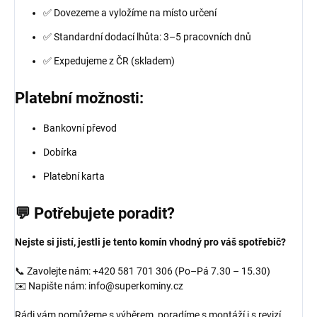
✅ Dovezeme a vyložíme na místo určení
✅ Standardní dodací lhůta: 3–5 pracovních dnů
✅ Expedujeme z ČR (skladem)
Platební možnosti:
Bankovní převod
Dobírka
Platební karta
💬 Potřebujete poradit?
Nejste si jistí, jestli je tento komín vhodný pro váš spotřebič?
📞 Zavolejte nám: +420 581 701 306 (Po–Pá 7.30 – 15.30)
✉️ Napište nám: info@superkominy.cz
Rádi vám pomůžeme s výběrem, poradíme s montáží i s revizí.