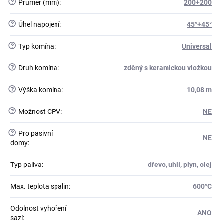
?
Průměr (mm)
:
200+200
?
Úhel napojení
:
45°+45°
?
Typ komína
:
Universal
?
Druh komína
:
zděný s keramickou vložkou
?
Výška komína
:
10,08 m
?
Možnost CPV
:
NE
?
Pro pasivní
NE
domy
:
Typ paliva
:
dřevo, uhlí, plyn, olej
Max. teplota spalin
:
600°C
Odolnost vyhoření
ANO
sazí
: