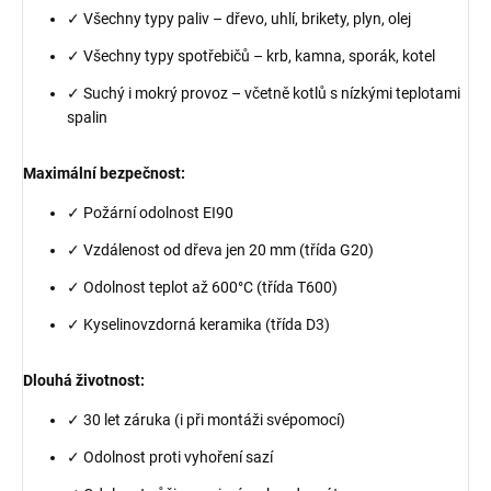
✓ Všechny typy paliv – dřevo, uhlí, brikety, plyn, olej
✓ Všechny typy spotřebičů – krb, kamna, sporák, kotel
✓ Suchý i mokrý provoz – včetně kotlů s nízkými teplotami
spalin
Maximální bezpečnost:
✓ Požární odolnost EI90
✓ Vzdálenost od dřeva jen 20 mm (třída G20)
✓ Odolnost teplot až 600°C (třída T600)
✓ Kyselinovzdorná keramika (třída D3)
Dlouhá životnost:
✓ 30 let záruka (i při montáži svépomocí)
✓ Odolnost proti vyhoření sazí