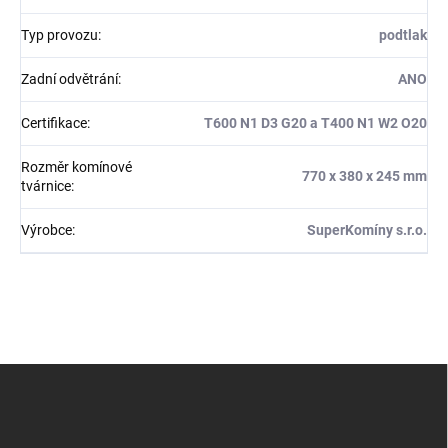
Typ provozu
:
podtlak
Zadní odvětrání
:
ANO
Certifikace
:
T600 N1 D3 G20 a T400 N1 W2 O20
Rozměr komínové
770 x 380 x 245 mm
tvárnice
:
Výrobce
:
SuperKomíny s.r.o.
Z
á
p
a