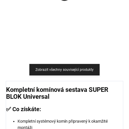
759 Kč
18,18 Kč bez DPH
627,27 Kč bez DPH
Do košíku
Do košíku
Zobrazit všechny související produkty
Kompletní komínová sestava SUPER
BLOK Universal
✅ Co získáte:
Kompletní systémový komín připravený k okamžité
montáži