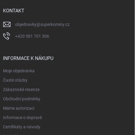
t
í
KONTAKT
objednavky
@
superkominy.cz
+420 581 701 306
INFORMACE K NÁKUPU
Moje objednávka
Časté otázky
Zákaznické recenze
Obchodní podmínky
Máme autorizaci
Informace o dopravě
Certifikáty a návody