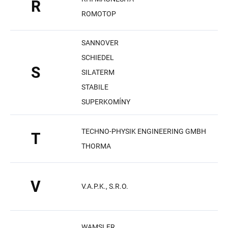
R
ROMOTOP
SANNOVER
SCHIEDEL
S
SILATERM
STABILE
SUPERKOMÍNY
TECHNO-PHYSIK ENGINEERING GMBH
T
THORMA
V
V.A.P.K., S.R.O.
WAMSLER