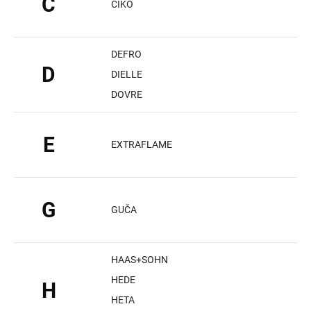
C
CIKO
DEFRO
D
DIELLE
DOVRE
E
EXTRAFLAME
G
GUČA
HAAS+SOHN
HEDE
H
HETA