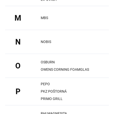
M
MBS
N
NOBIS
OSBURN
O
OWENS CORNING FOAMGLAS
PEPO
P
PKZ POŠTORNÁ
PRIMO GRILL
RHI MAGNESITA