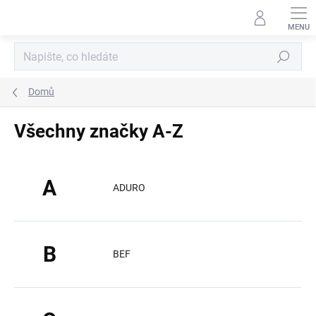
Přejít
na
obsah
Hledat
Domů
Všechny značky A-Z
A
ADURO
B
BEF