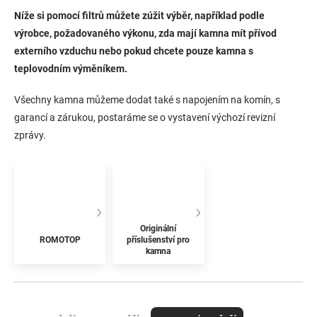
Níže si pomocí filtrů můžete zúžit výběr, například podle
výrobce, požadovaného výkonu, zda mají kamna mít přívod
externího vzduchu nebo pokud chcete pouze kamna s
teplovodním výměníkem.
Všechny kamna můžeme dodat také s napojením na komín, s
garancí a zárukou, postaráme se o vystavení výchozí revizní
zprávy.
Originální
ROMOTOP
příslušenství pro
kamna
Ř