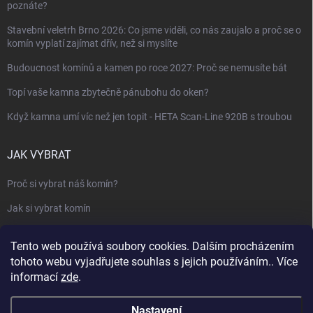
poznáte?
Stavební veletrh Brno 2026: Co jsme viděli, co nás zaujalo a proč se o
komín vyplatí zajímat dřív, než si myslíte
Budoucnost komínů a kamen po roce 2027: Proč se nemusíte bát
Topí vaše kamna zbytečně pánubohu do oken?
Když kamna umí víc než jen topit - HETA Scan-Line 920B s troubou
JAK VYBRAT
Proč si vybrat náš komín?
Jak si vybrat komín
Keramický nebo nerezový komín?
Tento web používá soubory cookies. Dalším procházením
Jak vybrat kamna nebo krbovou vložku
tohoto webu vyjadřujete souhlas s jejich používáním.. Více
informací
zde
.
Jak postavit krbovou obestavbu
Slovník pojmů - komíny, krby, vytápění
Nastavení