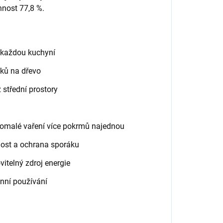
innost 77,8 %.
s každou kuchyní
áků na dřevo
 střední prostory
 pomalé vaření více pokrmů najednou
nost a ochrana sporáku
vitelný zdroj energie
nní používání