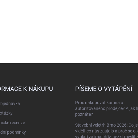
ORMACE K NÁKUPU
PÍŠEME O VYTÁPĚNÍ
Proč nakupovat kamna u
objednávka
autorizovaného prodejce? A jak 
otázky
poznáte?
ické recenze
Stavební veletrh Brno 2026: Co j
viděli, co nás zaujalo a proč se o
dní podmínky
vyplatí zajímat dřív, než si myslíte