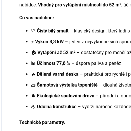
nabídce.
Vhodný pro vytápění místností do 52 m²
, úč
Co vás nadchne:
🤍
Čistý bílý smalt
– klasický design, který ladí 
⚡
Výkon 8,3 kW
– jeden z nejvýkonnějších spor
🏠
Vytápění až 52 m²
– dostatečný pro menší až
📊
Ú
činnost 77,8 %
– úspora paliva a peněz
🔥
Dělená varná deska
– praktická pro rychlé i
🧱
Šamotová výstelka topeniště
– dlouhá život
🌲
Ekologické spalování dřeva
– přírodní a obno
💪
Odolná konstrukce
– vydrží náročné každode
Technické parametry: