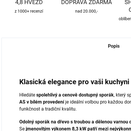
4,8 HVĚZD
DOPRAVA ZDARMA
S
z 1000+ recenzí
nad 20.000,-
oblíbe
Popis
Klasická elegance pro vaši kuchyni
Hledáte
spolehlivý a cenově dostupný sporák
, který s
AS v bílém provedení
je ideální volbou pro každou do
funkčnost a tradiční kvalitu.
Odolný sporák na dřevo s troubou a dělenou varnou
Se
jmenovitým výkonem 8,3 kW patří mezi nejvýkonn