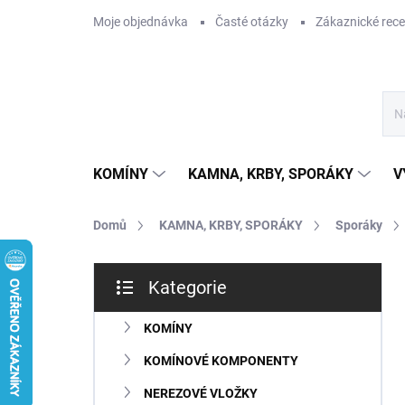
Přejít
Moje objednávka
Časté otázky
Zákaznické rec
na
obsah
KOMÍNY
KAMNA, KRBY, SPORÁKY
V
Domů
KAMNA, KRBY, SPORÁKY
Sporáky
P
Kategorie
o
Přeskočit
s
kategorie
t
KOMÍNY
r
KOMÍNOVÉ KOMPONENTY
a
n
NEREZOVÉ VLOŽKY