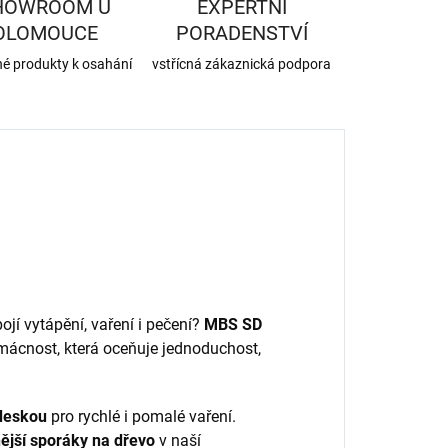
HOWROOM U
EXPERTNÍ
OLOMOUCE
PORADENSTVÍ
né produkty k osahání
vstřícná zákaznická podpora
pojí vytápění, vaření i pečení?
MBS SD
mácnost, která oceňuje jednoduchost,
 deskou
pro rychlé i pomalé vaření.
ější sporáky na dřevo
v naší