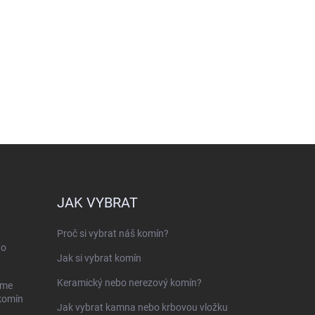
JAK VYBRAT
Proč si vybrat náš komín?
ho
Jak si vybrat komín
Keramický nebo nerezový komín?
sme
 komín
Jak vybrat kamna nebo krbovou vložku