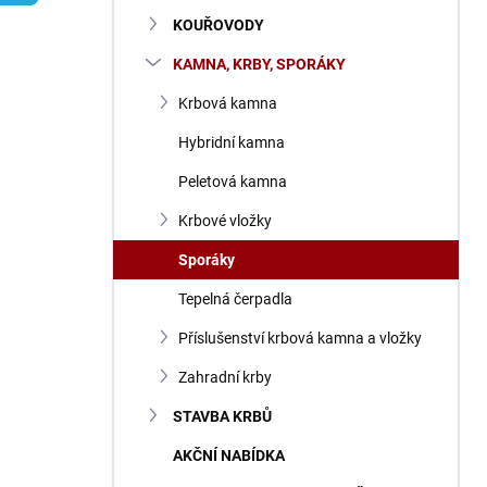
n
KOUŘOVODY
í
p
KAMNA, KRBY, SPORÁKY
a
n
Krbová kamna
e
Hybridní kamna
l
Peletová kamna
Krbové vložky
Sporáky
Tepelná čerpadla
Příslušenství krbová kamna a vložky
Zahradní krby
STAVBA KRBŮ
AKČNÍ NABÍDKA