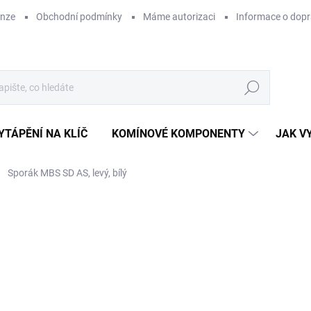
enze
Obchodní podmínky
Máme autorizaci
Informace o dop
Hledat
YTÁPĚNÍ NA KLÍČ
KOMÍNOVÉ KOMPONENTY
JAK V
Sporák MBS SD AS, levý, bílý
ZNAČKA:
MBS
36
ZDARMA
30 
Měr
NA
cena