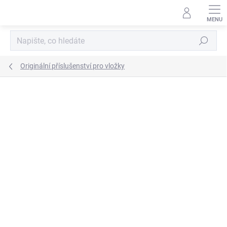
Přejít
na
obsah
Hledat
Originální příslušenství pro vložky
ZNAČKA:
ROMOTOP