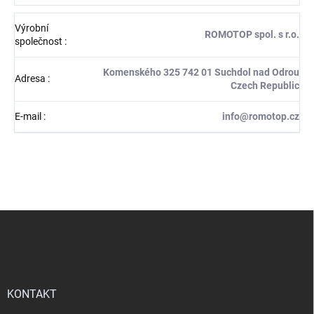
Výrobní
ROMOTOP spol. s r.o.
společnost
:
Komenského 325 742 01 Suchdol nad Odrou
Adresa
:
Czech Republic
E-mail
:
info@romotop.cz
Z
á
p
a
t
í
KONTAKT