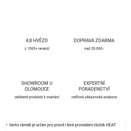
ZEPTAT SE
HLÍDAT
4,8 HVĚZD
DOPRAVA ZDARMA
z 1000+ recenzí
nad 20.000,-
SHOWROOM U
EXPERTNÍ
OLOMOUCE
PORADENSTVÍ
oblíbené produkty k osahání
vstřícná zákaznická podpora
• tento rámek je určen pro pravé i levé provedení vložek HEAT