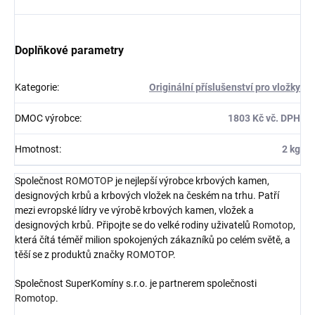
Doplňkové parametry
Kategorie
:
Originální příslušenství pro vložky
DMOC výrobce
:
1803 Kč vč. DPH
Hmotnost
:
2 kg
Společnost
ROMOTOP
je nejlepší výrobce krbových kamen,
designových krbů a krbových vložek na českém na trhu. Patří
mezi evropské lídry ve výrobě krbových kamen, vložek a
designových krbů. Připojte se do velké rodiny uživatelů
Romotop
,
která čítá téměř milion spokojených zákazníků po celém světě, a
těší se z produktů značky
ROMOTOP
.
Společnost SuperKomíny s.r.o. je partnerem společnosti
Romotop
.