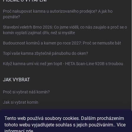
Proč nakupovat kamna u autorizovaného prodejce? A jak ho
poznáte?
Stavební veletrh Brno 2026: Co jsme viděli, co nás zaujalo a proč se o
komín vyplatí zajímat dřív, než si myslíte
Budoucnost komínů a kamen po roce 2027: Proč se nemusíte bát
Topí vaše kamna zbytečně pánubohu do oken?
Když kamna umí víc než jen topit - HETA Scan-Line 920B s troubou
JAK VYBRAT
Proč si vybrat náš komín?
Jak si vybrat komín
Keramický nebo nerezový komín?
Tento web používá soubory cookies. Dalším procházením
Jak vybrat kamna nebo krbovou vložku
tohoto webu vyjadřujete souhlas s jejich používáním.. Více
informací
zde
.