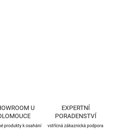
−
+
Přidat do košíku
ZEPTAT SE
HLÍDAT
HOWROOM U
EXPERTNÍ
OLOMOUCE
PORADENSTVÍ
né produkty k osahání
vstřícná zákaznická podpora