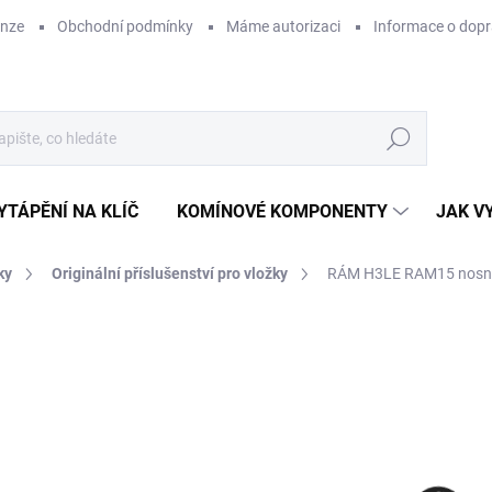
enze
Obchodní podmínky
Máme autorizaci
Informace o dop
Hledat
YTÁPĚNÍ NA KLÍČ
KOMÍNOVÉ KOMPONENTY
JAK V
ky
Originální příslušenství pro vložky
RÁM H3LE RAM15 nosn
ZNAČKA:
ROMOTOP
1 
1 0
Měr
SK
cena