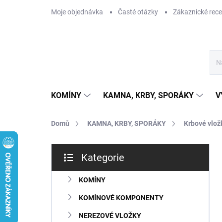
Přejít
Moje objednávka
Časté otázky
Zákaznické rec
na
obsah
KOMÍNY
KAMNA, KRBY, SPORÁKY
V
Domů
KAMNA, KRBY, SPORÁKY
Krbové vlož
P
Kategorie
o
Přeskočit
s
kategorie
t
KOMÍNY
r
KOMÍNOVÉ KOMPONENTY
a
n
NEREZOVÉ VLOŽKY