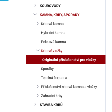
n
KOUŘOVODY
í
p
KAMNA, KRBY, SPORÁKY
a
n
Krbová kamna
e
Hybridní kamna
l
Peletová kamna
Krbové vložky
Originální příslušenství pro vložky
Sporáky
Tepelná čerpadla
Příslušenství krbová kamna a vložky
Zahradní krby
STAVBA KRBŮ