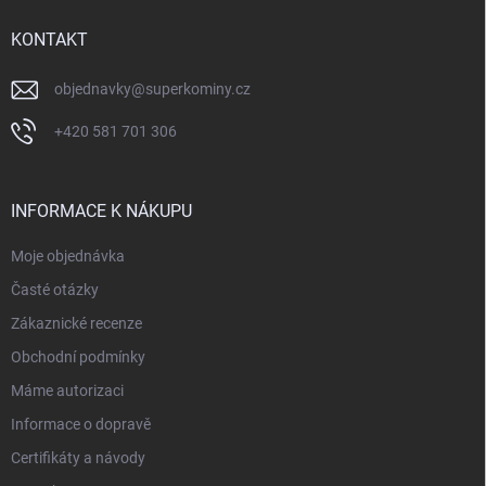
t
í
KONTAKT
objednavky
@
superkominy.cz
+420 581 701 306
INFORMACE K NÁKUPU
Moje objednávka
Časté otázky
Zákaznické recenze
Obchodní podmínky
Máme autorizaci
Informace o dopravě
Certifikáty a návody