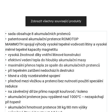
Zobrazit všechny související produkty
• sada obsahuje 8 akumulačních prstenců
• patentované akumulační prstence ROMOTOP
MAMMOTH spojují výhody vysoké tepelné vodivosti litiny a vysoké
měrné tepelné kapacity magnetitu
• vysoká životnost díky vnitřní litinové konstrukci
•
efektivní vedení tepla do hloubky akumulační masy
•
maximální přenos tepla ze spalin do akumulačních prstenců
• při tepelném zatížení nedochází k destrukci
• těsné a vždy rozebiratelné spojení
• přechod mezi vložkou a prstenci bez nutnosti použití speciální
redukce
• na závěrečný díl lze přímo napojit kouřovod / koleno
• akumulační prstence jsou vypálené nad 1000°C – nezapáchají
při topení!
• akumulační hmotnost prstence 38 kg/80 mm výšky