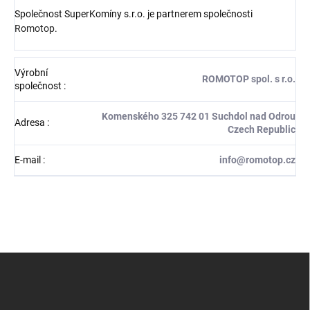
Společnost SuperKomíny s.r.o. je partnerem společnosti
Romotop
.
Výrobní
ROMOTOP spol. s r.o.
společnost
:
Komenského 325 742 01 Suchdol nad Odrou
Adresa
:
Czech Republic
E-mail
:
info@romotop.cz
Z
á
p
a