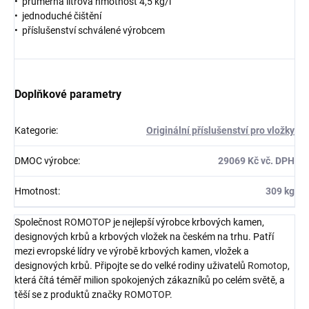
• průměrná litrová hmotnost 4,5 kg/l
• jednoduché čištění
• příslušenství schválené výrobcem
Doplňkové parametry
Kategorie
:
Originální příslušenství pro vložky
DMOC výrobce
:
29069 Kč vč. DPH
Hmotnost
:
309 kg
Společnost
ROMOTOP
je nejlepší výrobce krbových kamen,
designových krbů a krbových vložek na českém na trhu. Patří
mezi evropské lídry ve výrobě krbových kamen, vložek a
designových krbů. Připojte se do velké rodiny uživatelů
Romotop
,
která čítá téměř milion spokojených zákazníků po celém světě, a
těší se z produktů značky
ROMOTOP
.