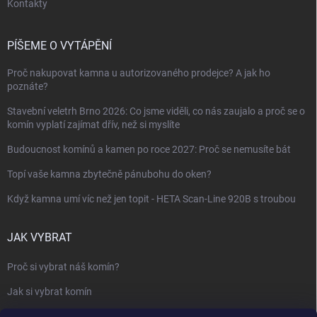
Kontakty
PÍŠEME O VYTÁPĚNÍ
Proč nakupovat kamna u autorizovaného prodejce? A jak ho
poznáte?
Stavební veletrh Brno 2026: Co jsme viděli, co nás zaujalo a proč se o
komín vyplatí zajímat dřív, než si myslíte
Budoucnost komínů a kamen po roce 2027: Proč se nemusíte bát
Topí vaše kamna zbytečně pánubohu do oken?
Když kamna umí víc než jen topit - HETA Scan-Line 920B s troubou
JAK VYBRAT
Proč si vybrat náš komín?
Jak si vybrat komín
Keramický nebo nerezový komín?