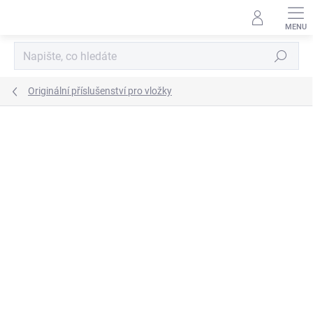
Přejít
na
obsah
Hledat
Originální příslušenství pro vložky
ZNAČKA:
ROMOTOP