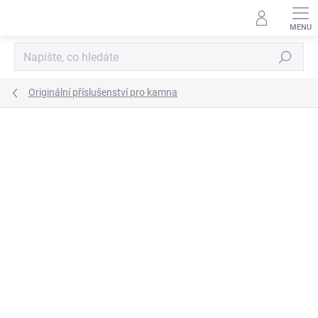
Přejít
na
obsah
Hledat
Originální příslušenství pro kamna
ZNAČKA:
ROMOTOP