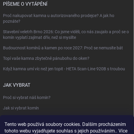
PÍŠEME O VYTÁPĚNÍ
Proč nakupovat kamna u autorizovaného prodejce? A jak ho
poznáte?
Stavební veletrh Brno 2026: Co jsme viděli, co nás zaujalo a proč se o
komín vyplatí zajímat dřív, než si myslíte
Budoucnost komínů a kamen po roce 2027: Proč se nemusíte bát
Topí vaše kamna zbytečně pánubohu do oken?
Když kamna umí víc než jen topit - HETA Scan-Line 920B s troubou
JAK VYBRAT
Proč si vybrat náš komín?
Jak si vybrat komín
Keramický nebo nerezový komín?
Tento web používá soubory cookies. Dalším procházením
Jak vybrat kamna nebo krbovou vložku
tohoto webu vyjadřujete souhlas s jejich používáním.. Více