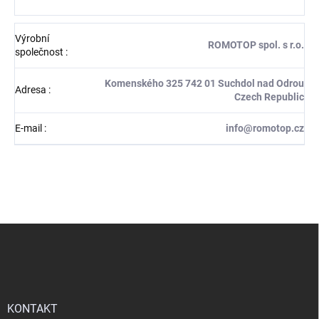
Výrobní
ROMOTOP spol. s r.o.
společnost
:
Komenského 325 742 01 Suchdol nad Odrou
Adresa
:
Czech Republic
E-mail
:
info@romotop.cz
Z
á
p
a
t
í
KONTAKT