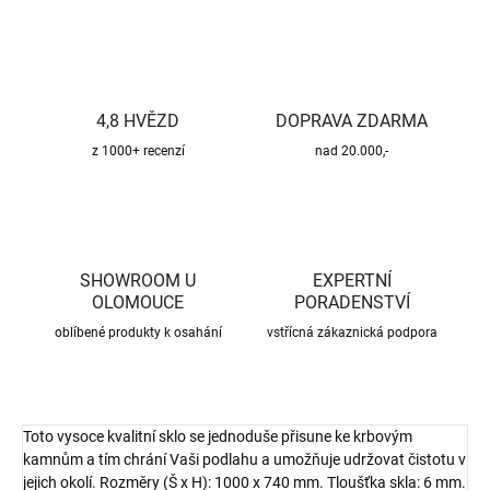
4,8 HVĚZD
DOPRAVA ZDARMA
z 1000+ recenzí
nad 20.000,-
SHOWROOM U
EXPERTNÍ
OLOMOUCE
PORADENSTVÍ
oblíbené produkty k osahání
vstřícná zákaznická podpora
Toto vysoce kvalitní sklo se jednoduše přisune ke krbovým
kamnům a tím chrání Vaši podlahu a umožňuje udržovat čistotu v
jejich okolí. Rozměry (Š x H): 1000 x 740 mm. Tloušťka skla: 6 mm.