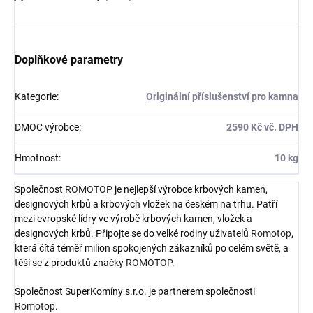
Doplňkové parametry
Kategorie
:
Originální příslušenství pro kamna
DMOC výrobce
:
2590 Kč vč. DPH
Hmotnost
:
10 kg
Společnost
ROMOTOP
je nejlepší výrobce krbových kamen,
designových krbů a krbových vložek na českém na trhu. Patří
mezi evropské lídry ve výrobě krbových kamen, vložek a
designových krbů. Připojte se do velké rodiny uživatelů
Romotop
,
která čítá téměř milion spokojených zákazníků po celém světě, a
těší se z produktů značky
ROMOTOP
.
Společnost SuperKomíny s.r.o. je partnerem společnosti
Romotop
.