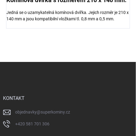
Komínová dvířka s rozměrem 210 x 140 mm.
Jedná se o uzamykatelná komínová dvířka. Jejich rozměr je 210 x
140 mm a jsou kompatibilní vložkami tl. 0,8 mm a 0,5 mm.
Z
á
p
a
t
í
KONTAKT
objednavky
@
superkominy.cz
+420 581 701 306