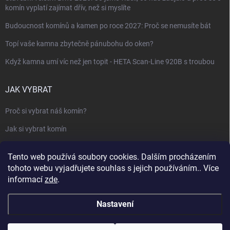
komín vyplatí zajímat dřív, než si myslíte
Budoucnost komínů a kamen po roce 2027: Proč se nemusíte bát
Topí vaše kamna zbytečně pánubohu do oken?
Když kamna umí víc než jen topit - HETA Scan-Line 920B s troubou
JAK VYBRAT
Proč si vybrat náš komín?
Jak si vybrat komín
Keramický nebo nerezový komín?
Tento web používá soubory cookies. Dalším procházením
Jak vybrat kamna nebo krbovou vložku
tohoto webu vyjadřujete souhlas s jejich používáním.. Více
informací
zde
.
Jak postavit krbovou obestavbu
Slovník pojmů - komíny, krby, vytápění
Nastavení