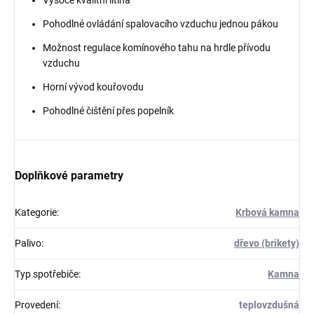
Vysoce kvalitní litina
Pohodlné ovládání spalovacího vzduchu jednou pákou
Možnost regulace komínového tahu na hrdle přívodu
vzduchu
Horní vývod kouřovodu
Pohodlné čištění přes popelník
Doplňkové parametry
Kategorie
:
Krbová kamna
Palivo
:
dřevo (brikety)
Typ spotřebiče
:
Kamna
Provedení
:
teplovzdušná