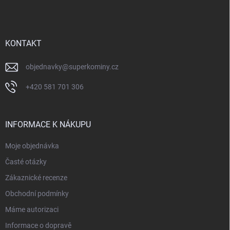
p
a
t
í
KONTAKT
objednavky
@
superkominy.cz
+420 581 701 306
INFORMACE K NÁKUPU
Moje objednávka
Časté otázky
Zákaznické recenze
Obchodní podmínky
Máme autorizaci
Informace o dopravě