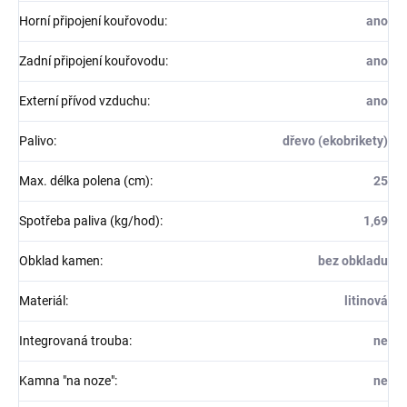
Horní připojení kouřovodu
:
ano
Zadní připojení kouřovodu
:
ano
Externí přívod vzduchu
:
ano
Palivo
:
dřevo (ekobrikety)
Max. délka polena (cm)
:
25
Spotřeba paliva (kg/hod)
:
1,69
Obklad kamen
:
bez obkladu
Materiál
:
litinová
Integrovaná trouba
:
ne
Kamna "na noze"
:
ne