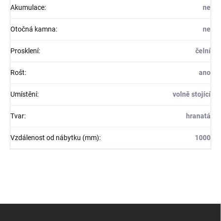
Akumulace
:
ne
Otočná kamna
:
ne
Prosklení
:
čelní
Rošt
:
ano
Umístění
:
volně stojící
Tvar
:
hranatá
Vzdálenost od nábytku (mm)
:
1000
Z
á