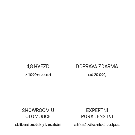
DETAILNÍ INFORMACE
ZEPTAT SE
HLÍDAT
4,8 HVĚZD
DOPRAVA ZDARMA
z 1000+ recenzí
nad 20.000,-
SHOWROOM U
EXPERTNÍ
OLOMOUCE
PORADENSTVÍ
oblíbené produkty k osahání
vstřícná zákaznická podpora