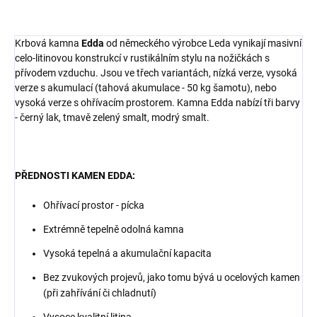
Krbová kamna
Edda
od německého výrobce Leda vynikají masivní
celo-litinovou konstrukcí v rustikálním stylu na nožičkách s
přívodem vzduchu. Jsou ve třech variantách, nízká verze, vysoká
verze s akumulací (tahová akumulace - 50 kg šamotu), nebo
vysoká verze s ohřívacím prostorem. Kamna Edda nabízí tři barvy
- černý lak, tmavě zelený smalt, modrý smalt.
PŘEDNOSTI KAMEN EDDA:
Ohřívací prostor - pícka
Extrémně tepelně odolná kamna
Vysoká tepelná a akumulační kapacita
Bez zvukových projevů, jako tomu bývá u ocelových kamen
(při zahřívání či chladnutí)