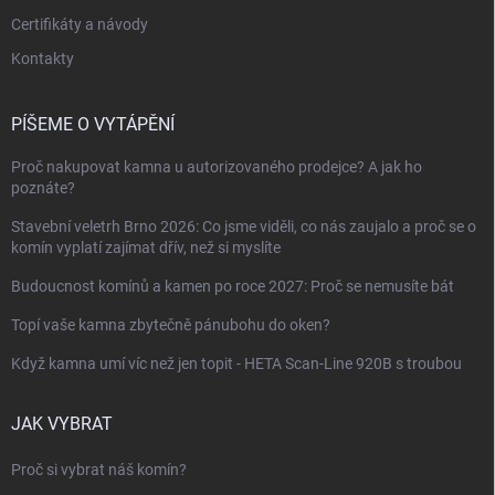
Certifikáty a návody
Kontakty
PÍŠEME O VYTÁPĚNÍ
Proč nakupovat kamna u autorizovaného prodejce? A jak ho
poznáte?
Stavební veletrh Brno 2026: Co jsme viděli, co nás zaujalo a proč se o
komín vyplatí zajímat dřív, než si myslíte
Budoucnost komínů a kamen po roce 2027: Proč se nemusíte bát
Topí vaše kamna zbytečně pánubohu do oken?
Když kamna umí víc než jen topit - HETA Scan-Line 920B s troubou
JAK VYBRAT
Proč si vybrat náš komín?