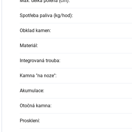
Max. délka polena (cm)
:
Spotřeba paliva (kg/hod)
:
Obklad kamen
:
Materiál
:
Integrovaná trouba
:
Kamna "na noze"
:
Akumulace
:
Otočná kamna
:
Prosklení
: