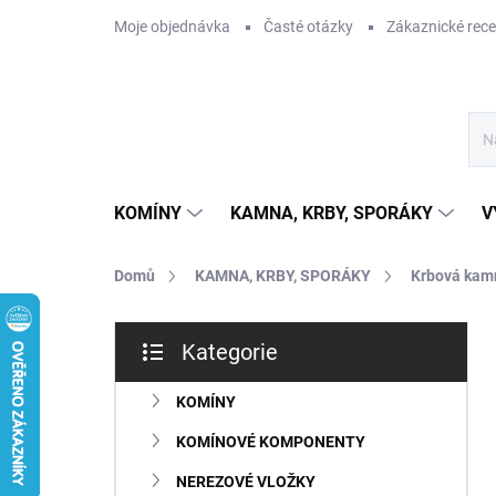
Přejít
Moje objednávka
Časté otázky
Zákaznické rec
na
obsah
KOMÍNY
KAMNA, KRBY, SPORÁKY
V
Domů
KAMNA, KRBY, SPORÁKY
Krbová kam
P
Kategorie
o
Přeskočit
s
kategorie
t
KOMÍNY
r
KOMÍNOVÉ KOMPONENTY
a
n
NEREZOVÉ VLOŽKY