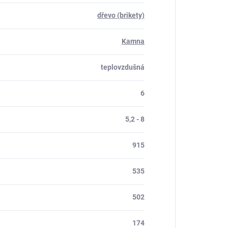
dřevo (brikety)
Kamna
teplovzdušná
6
5,2 - 8
915
535
502
174