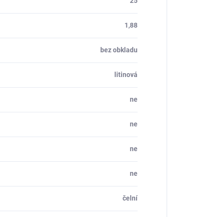
25
1,88
bez obkladu
litinová
ne
ne
ne
ne
čelní