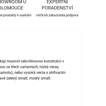
HOWROOM U
EXPERTNÍ
OLOMOUCE
PORADENSTVÍ
né produkty k osahání
vstřícná zákaznická podpora
jí masivní celo-litinovou konstrukcí v
ou ve třech variantách, nízká verze,
šamotu), nebo vysoká verze s ohřívacím
mavě zelený smalt, modrý smalt.