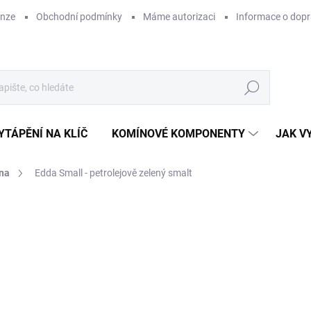
enze
Obchodní podmínky
Máme autorizaci
Informace o dop
Hledat
YTÁPĚNÍ NA KLÍČ
KOMÍNOVÉ KOMPONENTY
JAK V
na
Edda Small - petrolejově zelený smalt
ZNAČKA:
LEDA
88
73 
Měr
SK
cena