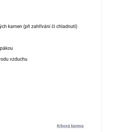
ch kamen (při zahřívání či chladnutí)
 pákou
ívodu vzduchu
Krbová kamna