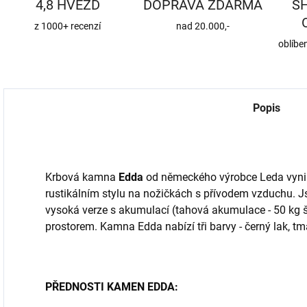
4,8 HVĚZD
DOPRAVA ZDARMA
S
z 1000+ recenzí
nad 20.000,-
oblíbe
Popis
Krbová kamna
Edda
od německého výrobce Leda vynika
rustikálním stylu na nožičkách s přívodem vzduchu. Js
vysoká verze s akumulací (tahová akumulace - 50 kg 
prostorem. Kamna Edda nabízí tři barvy - černý lak, t
PŘEDNOSTI KAMEN EDDA: