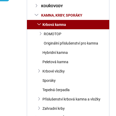
n
KOUŘOVODY
í
p
KAMNA, KRBY, SPORÁKY
a
n
Krbová kamna
e
ROMOTOP
l
Originální příslušenství pro kamna
Hybridní kamna
Peletová kamna
Krbové vložky
Sporáky
Tepelná čerpadla
Příslušenství krbová kamna a vložky
Zahradní krby