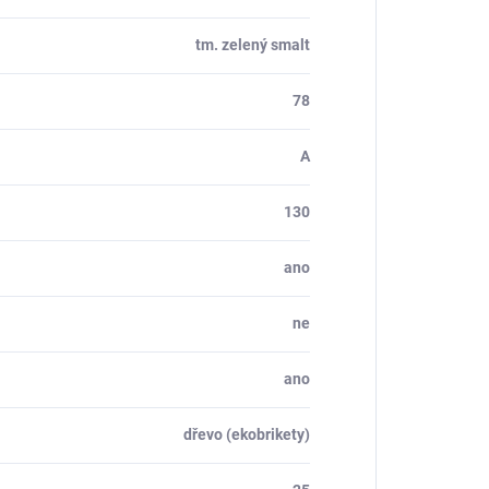
tm. zelený smalt
78
A
130
ano
ne
ano
dřevo (ekobrikety)