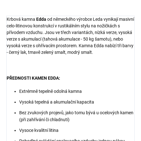
Krbová kamna
Edda
od německého výrobce Leda vynikají masivní
celo-litinovou konstrukcí v rustikálním stylu na nožičkách s
přívodem vzduchu. Jsou ve třech variantách, nízká verze, vysoká
verze s akumulací (tahová akumulace - 50 kg šamotu), nebo
vysoká verze s ohřívacím prostorem. Kamna Edda nabízí tři barvy
- černý lak, tmavě zelený smalt, modrý smalt.
PŘEDNOSTI KAMEN EDDA:
Extrémně tepelně odolná kamna
Vysoká tepelná a akumulační kapacita
Bez zvukových projevů, jako tomu bývá u ocelových kamen
(při zahřívání či chladnutí)
Vysoce kvalitní litina