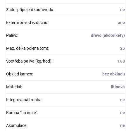
Zadní připojení kouřovodu
:
ne
Externí přívod vzduchu
:
ano
Palivo
:
dřevo (ekobrikety)
Max. délka polena (cm)
:
25
Spotřeba paliva (kg/hod)
:
1,88
Obklad kamen
:
bez obkladu
Materiál
:
litinová
Integrovaná trouba
:
ne
Kamna "na noze"
:
ne
Akumulace
:
ne