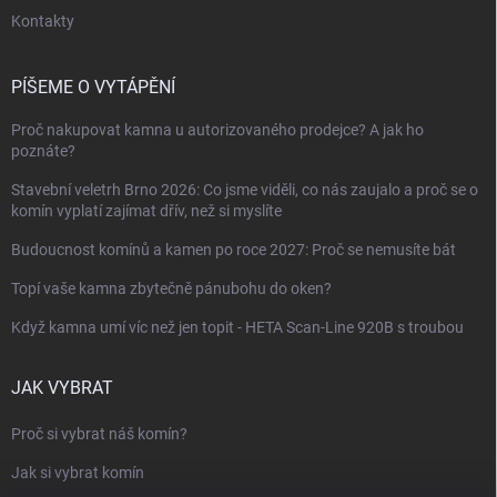
Kontakty
PÍŠEME O VYTÁPĚNÍ
Proč nakupovat kamna u autorizovaného prodejce? A jak ho
poznáte?
Stavební veletrh Brno 2026: Co jsme viděli, co nás zaujalo a proč se o
komín vyplatí zajímat dřív, než si myslíte
Budoucnost komínů a kamen po roce 2027: Proč se nemusíte bát
Topí vaše kamna zbytečně pánubohu do oken?
Když kamna umí víc než jen topit - HETA Scan-Line 920B s troubou
JAK VYBRAT
Proč si vybrat náš komín?
Jak si vybrat komín