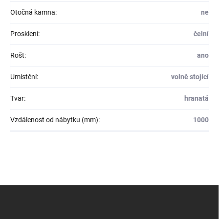
Otočná kamna
:
ne
Prosklení
:
čelní
Rošt
:
ano
Umístění
:
volně stojící
Tvar
:
hranatá
Vzdálenost od nábytku (mm)
:
1000
Z
á
p