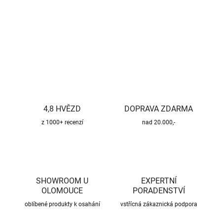
DETAILNÍ INFORMACE
ZEPTAT SE
HLÍDAT
4,8 HVĚZD
DOPRAVA ZDARMA
z 1000+ recenzí
nad 20.000,-
SHOWROOM U
EXPERTNÍ
OLOMOUCE
PORADENSTVÍ
oblíbené produkty k osahání
vstřícná zákaznická podpora