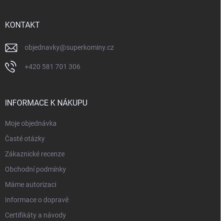
a
t
í
KONTAKT
objednavky
@
superkominy.cz
+420 581 701 306
INFORMACE K NÁKUPU
Moje objednávka
Časté otázky
Zákaznické recenze
Obchodní podmínky
Máme autorizaci
Informace o dopravě
Certifikáty a návody