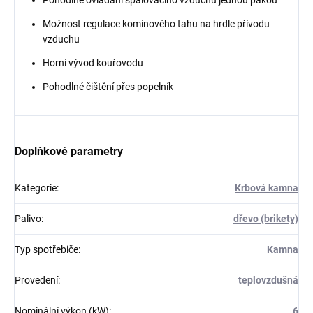
Pohodlné ovládání spalovacího vzduchu jednou pákou
Možnost regulace komínového tahu na hrdle přívodu
vzduchu
Horní vývod kouřovodu
Pohodlné čištění přes popelník
Doplňkové parametry
Kategorie
:
Krbová kamna
Palivo
:
dřevo (brikety)
Typ spotřebiče
:
Kamna
Provedení
:
teplovzdušná
Nominální výkon (kW)
:
6