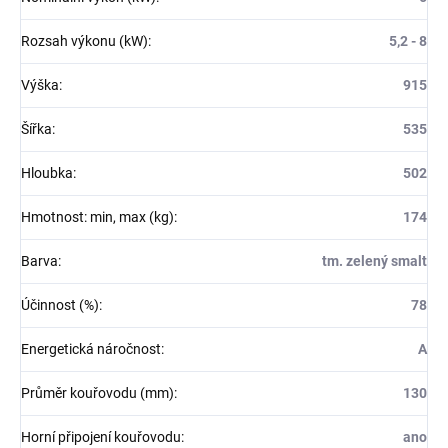
Rozsah výkonu (kW)
:
5,2 - 8
Výška
:
915
Šířka
:
535
Hloubka
:
502
Hmotnost: min, max (kg)
:
174
Barva
:
tm. zelený smalt
Účinnost (%)
:
78
Energetická náročnost
:
A
Průměr kouřovodu (mm)
:
130
Horní připojení kouřovodu
:
ano