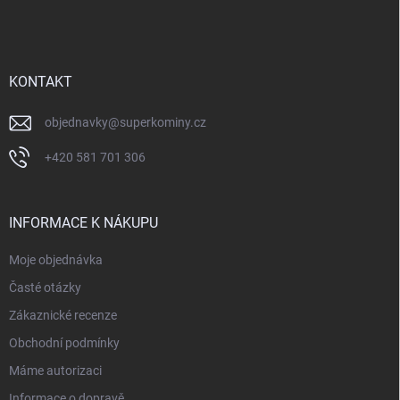
á
p
a
t
í
KONTAKT
objednavky
@
superkominy.cz
+420 581 701 306
INFORMACE K NÁKUPU
Moje objednávka
Časté otázky
Zákaznické recenze
Obchodní podmínky
Máme autorizaci
Informace o dopravě