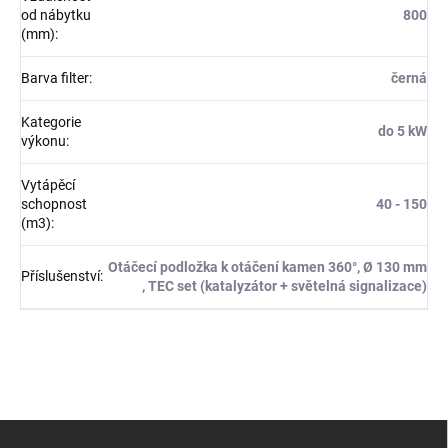
od nábytku
800
(mm)
:
Barva filter
:
černá
Kategorie
do 5 kW
výkonu
:
Vytápěcí
schopnost
40 - 150
(m3)
:
Otáčecí podložka k otáčení kamen 360°, Ø 130 mm
Příslušenství
:
, TEC set (katalyzátor + světelná signalizace)
Z