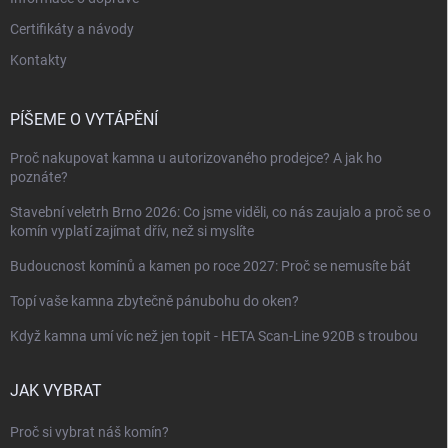
Certifikáty a návody
Kontakty
PÍŠEME O VYTÁPĚNÍ
Proč nakupovat kamna u autorizovaného prodejce? A jak ho
poznáte?
Stavební veletrh Brno 2026: Co jsme viděli, co nás zaujalo a proč se o
komín vyplatí zajímat dřív, než si myslíte
Budoucnost komínů a kamen po roce 2027: Proč se nemusíte bát
Topí vaše kamna zbytečně pánubohu do oken?
Když kamna umí víc než jen topit - HETA Scan-Line 920B s troubou
JAK VYBRAT
Proč si vybrat náš komín?