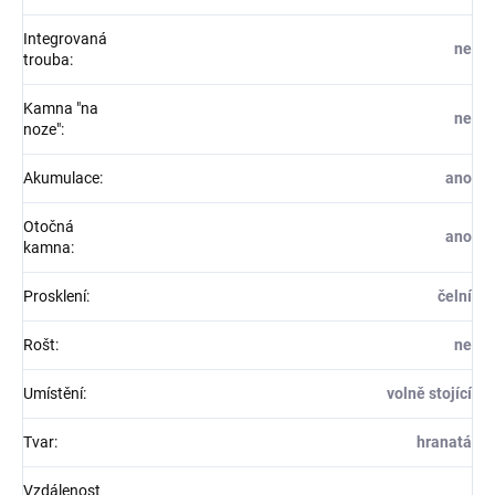
Integrovaná
ne
trouba
:
Kamna "na
ne
noze"
:
Akumulace
:
ano
Otočná
ano
kamna
:
Prosklení
:
čelní
Rošt
:
ne
Umístění
:
volně stojící
Tvar
:
hranatá
Vzdálenost