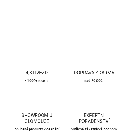
−
+
Přidat do košíku
DETAILNÍ INFORMACE
ZEPTAT SE
HLÍDAT
4,8 HVĚZD
DOPRAVA ZDARMA
z 1000+ recenzí
nad 20.000,-
SHOWROOM U
EXPERTNÍ
OLOMOUCE
PORADENSTVÍ
oblíbené produkty k osahání
vstřícná zákaznická podpora