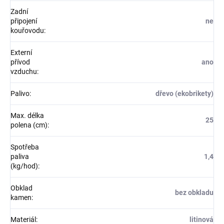
Zadní
připojení
ne
kouřovodu
:
Externí
přívod
ano
vzduchu
:
Palivo
:
dřevo (ekobrikety)
Max. délka
25
polena (cm)
:
Spotřeba
paliva
1,4
(kg/hod)
:
Obklad
bez obkladu
kamen
:
Materiál
:
litinová