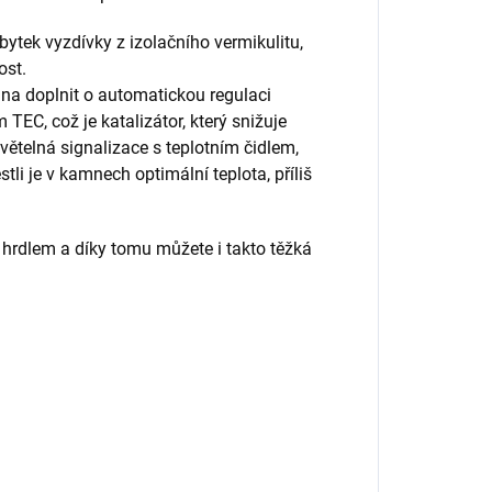
ytek vyzdívky z izolačního vermikulitu,
nost.
mna doplnit o automatickou regulaci
TEC, což je katalizátor, který snižuje
světelná signalizace s teplotním čidlem,
li je v kamnech optimální teplota, příliš
hrdlem a díky tomu můžete i takto těžká