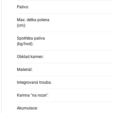
Palivo
:
Max. délka polena
(cm)
:
Spotřeba paliva
(kg/hod)
:
Obklad kamen
:
Materiál
:
Integrovaná trouba
:
Kamna "na noze"
:
Akumulace
: