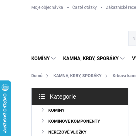
Přejít
Moje objednávka
Časté otázky
Zákaznické rec
na
obsah
KOMÍNY
KAMNA, KRBY, SPORÁKY
V
Domů
KAMNA, KRBY, SPORÁKY
Krbová kam
P
Kategorie
o
Přeskočit
s
kategorie
t
KOMÍNY
r
KOMÍNOVÉ KOMPONENTY
a
n
NEREZOVÉ VLOŽKY