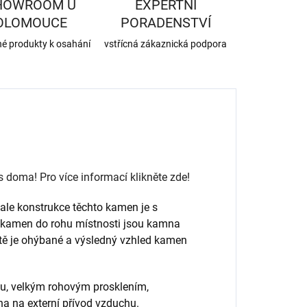
HOWROOM U
EXPERTNÍ
OLOMOUCE
PORADENSTVÍ
né produkty k osahání
vstřícná zákaznická podpora
oma! Pro více informací klikněte zde!
le konstrukce těchto kamen je s
e kamen do rohu místnosti jsou kamna
tě je ohýbané a výsledný vzhled kamen
u, velkým rohovým prosklením,
na na externí přívod vzduchu.