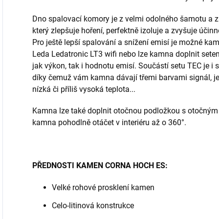
Dno spalovací komory je z velmi odolného šamotu a zb
který zlepšuje hoření, perfektně izoluje a zvyšuje účin
Pro ještě lepší spalování a snížení emisí je možné ka
Leda Ledatronic LT3 wifi nebo
lze kamna doplnit setem 
jak výkon, tak i hodnotu emisí. Součástí setu TEC je i 
díky čemuž vám kamna dávají třemi barvami signál, jest
nízká či příliš vysoká teplota...
Kamna lze také doplnit otočnou podložkou s otočným 
kamna pohodlně otáčet v interiéru až o 360°.
PŘEDNOSTI KAMEN CORNA HOCH ES:
Velké rohové prosklení kamen
Celo-litinová konstrukce