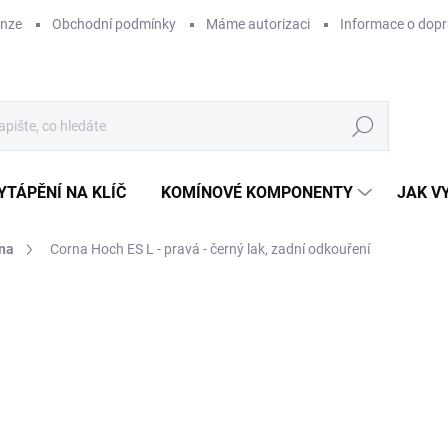
enze
Obchodní podmínky
Máme autorizaci
Informace o dop
Hledat
YTÁPĚNÍ NA KLÍČ
KOMÍNOVÉ KOMPONENTY
JAK V
na
Corna Hoch ES L - pravá - černý lak, zadní odkouření
ZNAČKA:
LEDA
11
98 
Měr
SK
cena