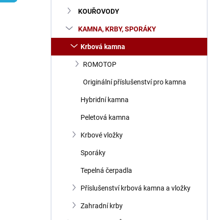
n
KOUŘOVODY
í
p
KAMNA, KRBY, SPORÁKY
a
n
Krbová kamna
e
ROMOTOP
l
Originální příslušenství pro kamna
Hybridní kamna
Peletová kamna
Krbové vložky
Sporáky
Tepelná čerpadla
Příslušenství krbová kamna a vložky
Zahradní krby