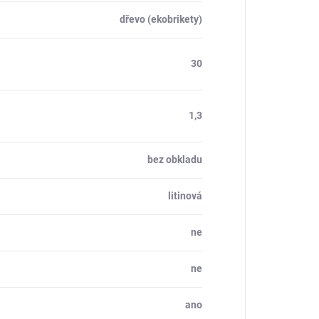
dřevo (ekobrikety)
30
1,3
bez obkladu
litinová
ne
ne
ano