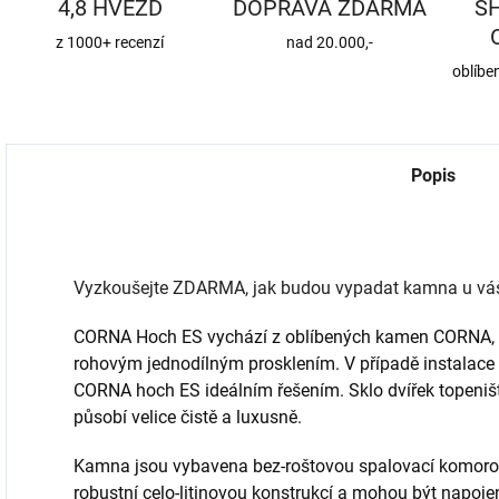
4,8 HVĚZD
DOPRAVA ZDARMA
S
z 1000+ recenzí
nad 20.000,-
oblíbe
Popis
Vyzkoušejte ZDARMA, jak budou vypadat kamna u vás d
CORNA Hoch ES vychází z oblíbených kamen CORNA, a
rohovým jednodílným prosklením. V případě instalac
CORNA hoch ES ideálním řešením. Sklo dvířek topeniš
působí velice čistě a luxusně.
Kamna jsou vybavena bez-roštovou spalovací komoro
robustní celo-litinovou konstrukcí a mohou být napoje