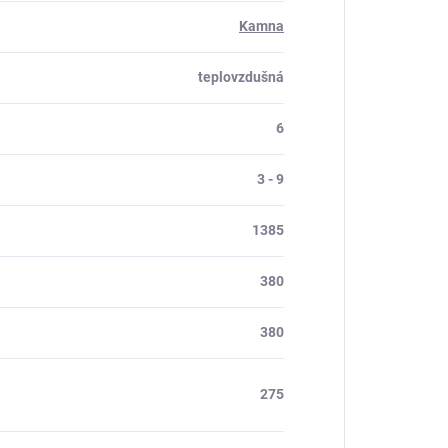
Kamna
teplovzdušná
6
3 - 9
1385
380
380
275