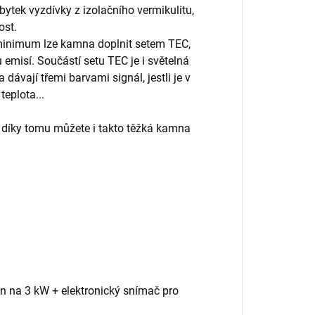
ytek vyzdívky z izolačního vermikulitu,
nost.
é minimum lze kamna doplnit setem TEC,
tu emisí. Součástí setu TEC je i světelná
ávají třemi barvami signál, jestli je v
teplota...
 díky tomu můžete i takto těžká kamna
n na 3 kW + elektronický snímač pro