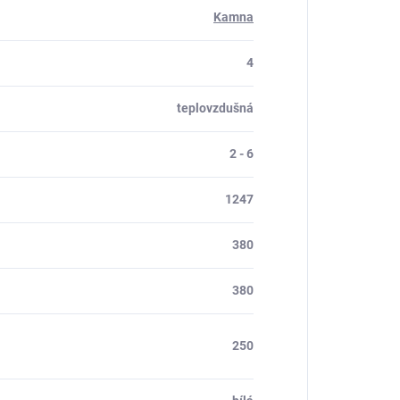
Kamna
4
teplovzdušná
2 - 6
1247
380
380
250