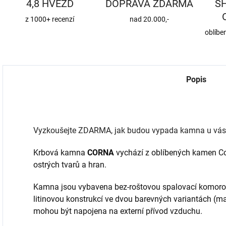
4,8 HVĚZD
DOPRAVA ZDARMA
S
z 1000+ recenzí
nad 20.000,-
oblíbe
Popis
Vyzkoušejte ZDARMA, jak budou vypada kamna u vás d
Krbová kamna
CORNA
vychází z oblíbených kamen Col
ostrých tvarů a hran.
Kamna jsou vybavena bez-roštovou spalovací komorou,
litinovou konstrukcí ve dvou barevných variantách (mat
mohou být napojena na externí přívod vzduchu.