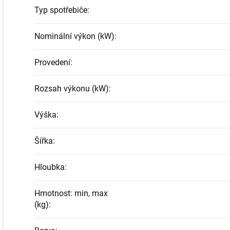
Typ spotřebiče
:
Nominální výkon (kW)
:
Provedení
:
Rozsah výkonu (kW)
:
Výška
:
Šířka
:
Hloubka
:
Hmotnost: min, max
(kg)
: