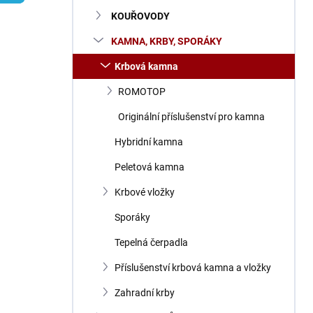
n
KOUŘOVODY
í
p
KAMNA, KRBY, SPORÁKY
a
n
Krbová kamna
e
ROMOTOP
l
Originální příslušenství pro kamna
Hybridní kamna
Peletová kamna
Krbové vložky
Sporáky
Tepelná čerpadla
Příslušenství krbová kamna a vložky
Zahradní krby