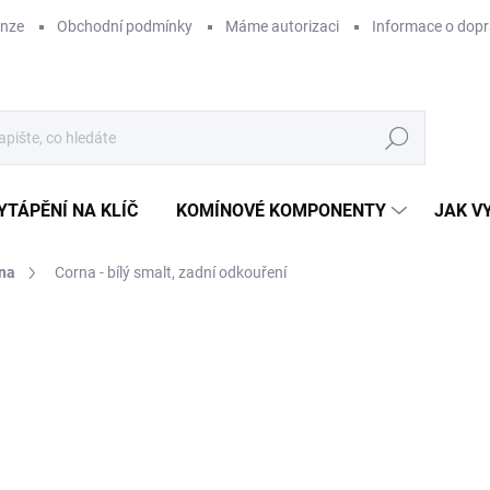
enze
Obchodní podmínky
Máme autorizaci
Informace o dop
Hledat
YTÁPĚNÍ NA KLÍČ
KOMÍNOVÉ KOMPONENTY
JAK V
na
Corna - bílý smalt, zadní odkouření
ZNAČKA:
LEDA
13
109
Měr
SK
cena