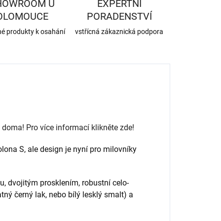
HOWROOM U
EXPERTNÍ
OLOMOUCE
PORADENSTVÍ
né produkty k osahání
vstřícná zákaznická podpora
oma! Pro více informací klikněte zde!
ona S, ale design je nyní pro milovníky
 dvojitým prosklením, robustní celo-
ný černý lak, nebo bílý lesklý smalt) a