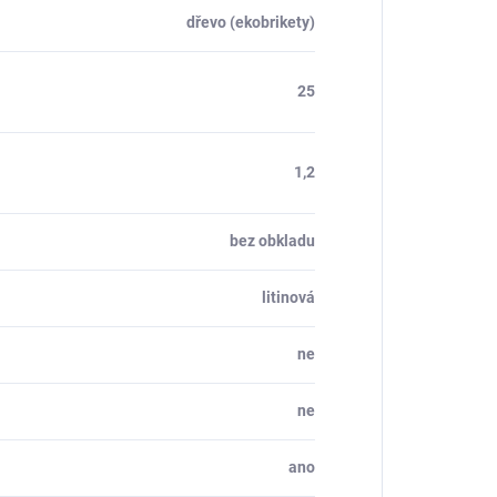
dřevo (ekobrikety)
25
1,2
bez obkladu
litinová
ne
ne
ano