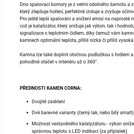
Dno spalovací komory je z velmi odolného šamotu a zb
který zlepšuje hoření, perfektně izoluje a zvyšuje účin
Pro ještě lepší spalování a snížení emisí na naprost
což je katalizátor, který snižuje jak výkon, tak i hodno
signalizace s teplotním čidlem, díky čemuž vám kamna d
kamnech optimální teplota, příliš nízká či příliš vysoká 
Kamna lze také doplnit otočnou podložkou s hrdlem a
pohodlně otáčet v interiéru až o 360°.
PŘEDNOSTI KAMEN CORNA:
Dvojité zasklení
Dvě barevné varianty (černý lak, nebo bílý smalt)
Možnost vestavěného katalyzátoru - výkon sníže
správnou teplotu s LED indikací (za příplatek)