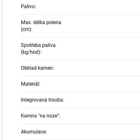
Palivo
:
Max. délka polena
(cm)
:
Spotřeba paliva
(kg/hod)
:
Obklad kamen
:
Materiál
:
Integrovaná trouba
:
Kamna "na noze"
:
Akumulace
: