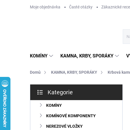
Přejít
Moje objednávka
Časté otázky
Zákaznické rec
na
obsah
KOMÍNY
KAMNA, KRBY, SPORÁKY
V
Domů
KAMNA, KRBY, SPORÁKY
Krbová kam
P
Kategorie
o
Přeskočit
s
kategorie
t
KOMÍNY
r
KOMÍNOVÉ KOMPONENTY
a
n
NEREZOVÉ VLOŽKY