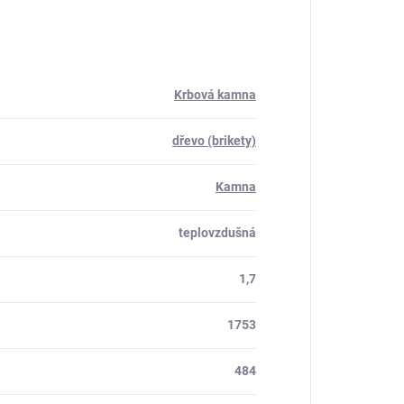
Krbová kamna
dřevo (brikety)
Kamna
teplovzdušná
1,7
1753
484