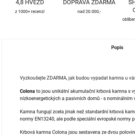
4,8 HVĚZD
DOPRAVA ZDARMA
S
z 1000+ recenzí
nad 20.000,-
oblíbe
Popis
Vyzkoušejte ZDARMA, jak budou vypadat kamna u vás d
Colona
to jsou unikátní akumulační krbová kamna s v
nízkoenergetických a pasivních domů - s nominálním
Kamna fungují zcela jinak než standardní krbová kamna
normy EN13240, ale podle speciální evropské normy 
Krbová kamna Colona jsou sestavena ze dvou polovin