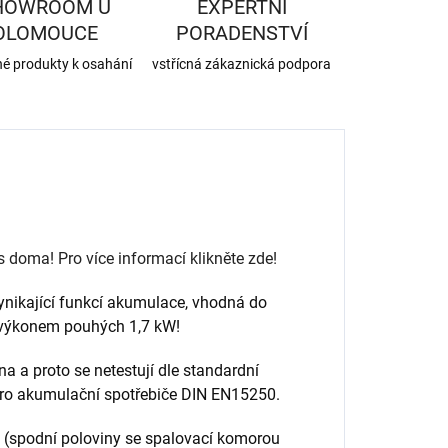
HOWROOM U
EXPERTNÍ
OLOMOUCE
PORADENSTVÍ
né produkty k osahání
vstřícná zákaznická podpora
oma! Pro více informací klikněte zde!
ynikající funkcí akumulace, vhodná do
 výkonem pouhých 1,7 kW!
 a proto se netestují dle standardní
pro akumulační spotřebiče DIN EN15250.
 (spodní poloviny se spalovací komorou