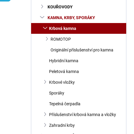
n
KOUŘOVODY
í
p
KAMNA, KRBY, SPORÁKY
a
n
Krbová kamna
e
ROMOTOP
l
Originální příslušenství pro kamna
Hybridní kamna
Peletová kamna
Krbové vložky
Sporáky
Tepelná čerpadla
Příslušenství krbová kamna a vložky
Zahradní krby