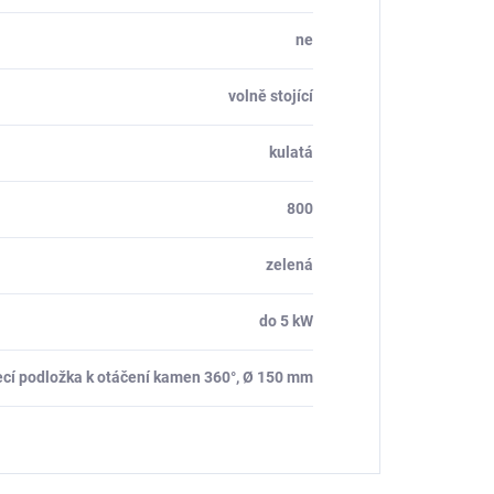
ne
volně stojící
kulatá
800
zelená
do 5 kW
cí podložka k otáčení kamen 360°, Ø 150 mm