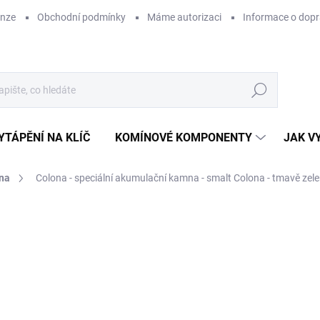
enze
Obchodní podmínky
Máme autorizaci
Informace o dop
Hledat
YTÁPĚNÍ NA KLÍČ
KOMÍNOVÉ KOMPONENTY
JAK V
na
Colona - speciální akumulační kamna - smalt Colona - tmavě zele
ZNAČKA:
LEDA
18
155
Měr
SK
cena