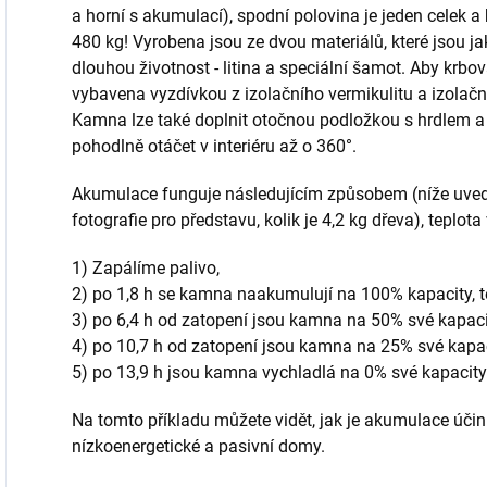
a horní s akumulací), spodní polovina je jeden celek a
480 kg! Vyrobena jsou ze dvou materiálů, které jsou ja
dlouhou životnost - litina a speciální šamot. Aby krbov
vybavena vyzdívkou z izolačního vermikulitu a izolačn
Kamna lze také doplnit otočnou podložkou s hrdlem a
pohodlně otáčet v interiéru až o 360°.
Akumulace funguje následujícím způsobem (níže uveden
fotografie pro představu, kolik je 4,2 kg dřeva), teplot
1) Zapálíme palivo,
2) po 1,8 h se kamna naakumulují na 100% kapacity, t
3) po 6,4 h od zatopení jsou kamna na 50% své kapaci
4)
po 10,7 h od zatopení jsou kamna na 25% své kapaci
5) po 13,9 h jsou kamna vychladlá na 0% své kapacity
Na tomto příkladu můžete vidět, jak je akumulace úči
nízkoenergetické a pasivní domy.