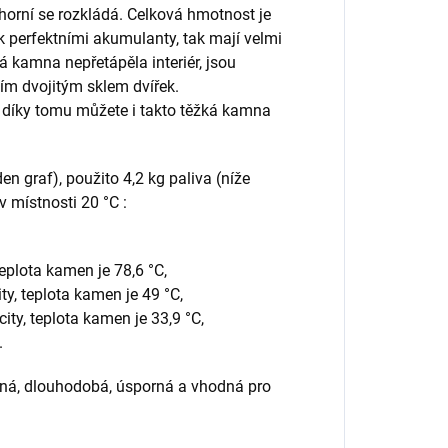
 horní se rozkládá. Celková hmotnost je
k perfektními akumulanty, tak mají velmi
á kamna nepřetápěla interiér, jsou
ím dvojitým sklem dvířek.
 díky tomu můžete i takto těžká kamna
 graf), použito 4,2 kg paliva (níže
a v místnosti
20
°C
:
eplota kamen je 78,6 °C,
ty, teplota kamen je 49
°C,
ty, teplota kamen je 33,9
°C,
.
nná, dlouhodobá, úsporná a vhodná pro