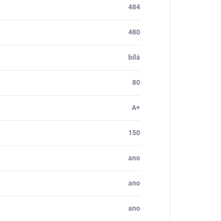
484
480
bílá
80
A+
150
ano
ano
ano