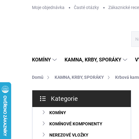
Přejít
Moje objednávka
Časté otázky
Zákaznické rec
na
obsah
KOMÍNY
KAMNA, KRBY, SPORÁKY
V
Domů
KAMNA, KRBY, SPORÁKY
Krbová kam
P
Kategorie
o
Přeskočit
s
kategorie
t
KOMÍNY
r
KOMÍNOVÉ KOMPONENTY
a
n
NEREZOVÉ VLOŽKY