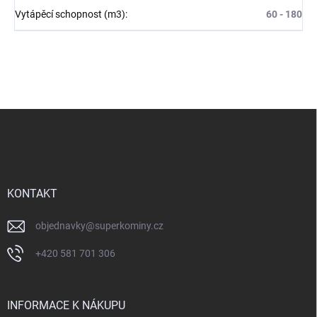
Vytápěcí schopnost (m3)
:
60 - 180
Z
á
p
a
t
í
KONTAKT
objednavky
@
superkominy.cz
+420 581 701 306
INFORMACE K NÁKUPU