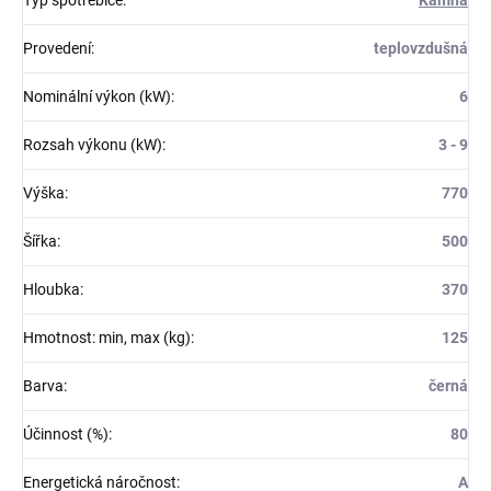
Typ spotřebiče
:
Kamna
Provedení
:
teplovzdušná
Nominální výkon (kW)
:
6
Rozsah výkonu (kW)
:
3 - 9
Výška
:
770
Šířka
:
500
Hloubka
:
370
Hmotnost: min, max (kg)
:
125
Barva
:
černá
Účinnost (%)
:
80
Energetická náročnost
:
A