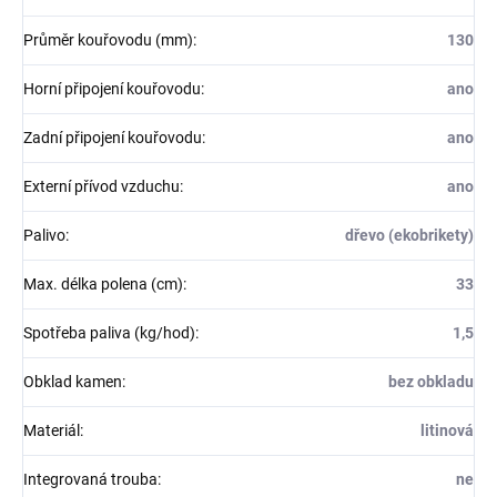
Průměr kouřovodu (mm)
:
130
Horní připojení kouřovodu
:
ano
Zadní připojení kouřovodu
:
ano
Externí přívod vzduchu
:
ano
Palivo
:
dřevo (ekobrikety)
Max. délka polena (cm)
:
33
Spotřeba paliva (kg/hod)
:
1,5
Obklad kamen
:
bez obkladu
Materiál
:
litinová
Integrovaná trouba
:
ne