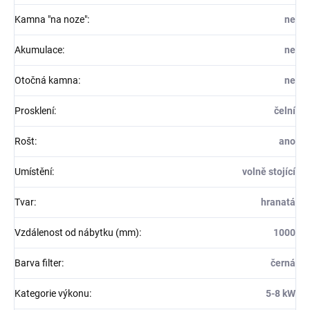
Kamna "na noze"
:
ne
Akumulace
:
ne
Otočná kamna
:
ne
Prosklení
:
čelní
Rošt
:
ano
Umístění
:
volně stojící
Tvar
:
hranatá
Vzdálenost od nábytku (mm)
:
1000
Barva filter
:
černá
Kategorie výkonu
:
5-8 kW