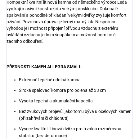
Kompaktní kvalitní litinová kamna od německého výrobce Leda
vynikají masivní konstrukcí a velkým prosklením. Dokonalé
spalování a pohodlné přikládání velkými dvířky zvyšuje komfort
užívání. Povrchová úprava je černý matný lak. Nespornou
výhodou je i možnost připojení přívodu vzduchu z exteriéru
ovládání vzduchu jedním šoupákem a možnost horního či
zadního odkouření.
PŘEDNOSTI KAMEN ALLEGRA SMALL:
Extrémně tepelně odolná kamna
Široká spalovací komora pro polena až 33 cm
Vysoká tepelná a akumulační kapacita
Bez zvukových projevů, jako tomu bývá u ocelových kamen
(při zahřívání či chládnutí)
Vysoce kvalitní litinová dvířka pro trvalou rozměrovou
stabilitu (bez deformace)