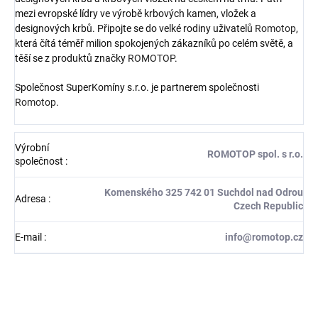
mezi evropské lídry ve výrobě krbových kamen, vložek a
designových krbů. Připojte se do velké rodiny uživatelů
Romotop
,
která čítá téměř milion spokojených zákazníků po celém světě, a
těší se z produktů značky
ROMOTOP
.
Společnost SuperKomíny s.r.o. je partnerem společnosti
Romotop
.
Výrobní
ROMOTOP spol. s r.o.
společnost
:
Komenského 325 742 01 Suchdol nad Odrou
Adresa
:
Czech Republic
E-mail
:
info@romotop.cz