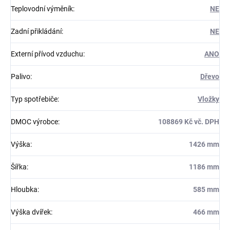
Teplovodní výměník
:
NE
Zadní přikládání
:
NE
Externí přívod vzduchu
:
ANO
Palivo
:
Dřevo
Typ spotřebiče
:
Vložky
DMOC výrobce
:
108869 Kč vč. DPH
Výška
:
1426 mm
Šířka
:
1186 mm
Hloubka
:
585 mm
Výška dvířek
:
466 mm