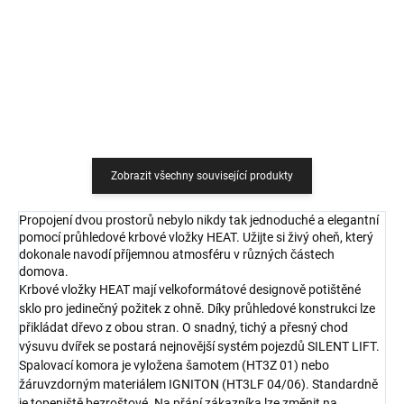
Do košíku
Do košíku
Zobrazit všechny související produkty
Propojení dvou prostorů nebylo nikdy tak jednoduché a elegantní
pomocí průhledové krbové vložky HEAT. Užijte si živý oheň, který
dokonale navodí příjemnou atmosféru v různých částech
domova.
Krbové vložky HEAT mají velkoformátové designově potištěné
sklo pro jedinečný požitek z ohně. Díky průhledové konstrukci lze
přikládat dřevo z obou stran. O snadný, tichý a přesný chod
výsuvu dvířek se postará nejnovější systém pojezdů SILENT LIFT.
Spalovací komora je vyložena šamotem (HT3Z 01) nebo
žáruvzdorným materiálem IGNITON (HT3LF 04/06). Standardně
je topeniště bezroštové. Na přání zákazníka lze změnit na