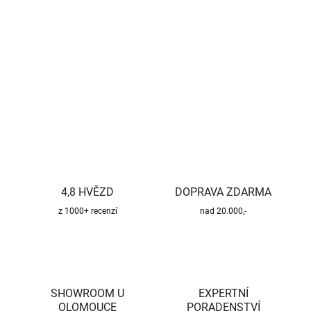
−
+
Přidat do košíku
DETAILNÍ INFORMACE
ZEPTAT SE
HLÍDAT
4,8 HVĚZD
DOPRAVA ZDARMA
z 1000+ recenzí
nad 20.000,-
SHOWROOM U
EXPERTNÍ
OLOMOUCE
PORADENSTVÍ