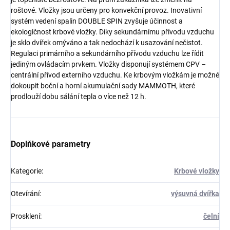
roštové. Vložky jsou určeny pro konvekční provoz. Inovativní
systém vedení spalin DOUBLE SPIN zvyšuje účinnost a
ekologičnost krbové vložky. Díky sekundárnímu přívodu vzduchu
je sklo dvířek omýváno a tak nedochází k usazování nečistot.
Regulaci primárního a sekundárního přívodu vzduchu lze řídit
jediným ovládacím prvkem. Vložky disponují systémem CPV –
centrální přívod externího vzduchu. Ke krbovým vložkám je možné
dokoupit boční a horní akumulační sady MAMMOTH, které
prodlouží dobu sálání tepla o více než 12 h.
Doplňkové parametry
Kategorie
:
Krbové vložky
Otevírání
:
výsuvná dvířka
Prosklení
:
čelní