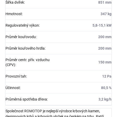
Šířka dvířek
:
851 mm
Hmotnost
:
347 kg
Regulovatelný výkon
:
5,8-15,1 kW
Průměr kouřovodu
:
200 mm
Průměr kouřového hrdla
:
200 mm
Průměr centr. přív. vzduchu
150 mm
(CPV)
:
Provozní tah
:
12 Pa
Účinnost
:
80,5 %
Průměrná spotřeba dřeva
:
3,2 kg/h
Společnost
ROMOTOP
je nejlepší výrobce krbových kamen,
designových krbů a krbových vložek na českém na trhu. Patří