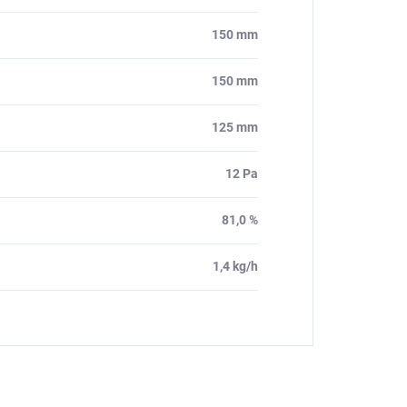
150 mm
150 mm
125 mm
12 Pa
81,0 %
1,4 kg/h