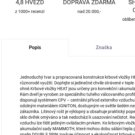
4,8 HVĚZD
DOPRAVA ZDARMA
S
z 1000+ recenzí
nad 20.000,-
oblíbe
Popis
Značka
Jednoduchý tvar a propracovaná konstrukce krbové vložky HEA
různorodé využití. Dopřejte si jedinečné chvíle strávené v tepl
ohně.Krbové vložky HEAT jsou určeny pro konvekční i akumula
Rám dveří je vyroben ze speciálního tuhého válcovaného profilu
disponují systémem CPV – centrální přívod externího vzduchu
odolným materiálem IGNITON, dostupným ve světle šedém neb
zákazníka. Litinový rošt je výklopný a obsahuje praktický pop
sklo dvířek omýváno a tak nedochází k usazování nečistot. R
vzduchu lze řídit jediným ovládacím prvkem. Ke krbovým vlož
akumulační sady MAMMOTH, které mohou dobu sálání tepla pro
spalin DOUBLE SPIN zvyšuje účinnost a ekologičnost krbové v