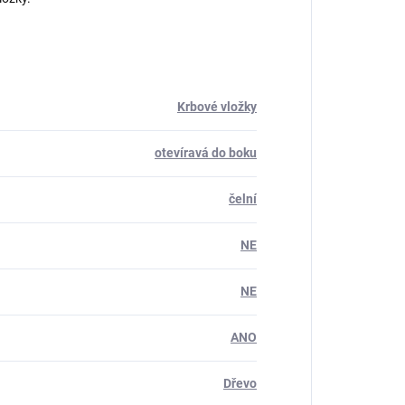
Krbové vložky
otevíravá do boku
čelní
NE
NE
ANO
Dřevo