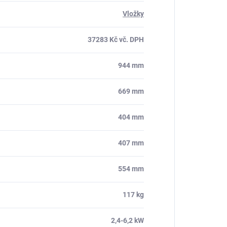
Vložky
37283 Kč vč. DPH
944 mm
669 mm
404 mm
407 mm
554 mm
117 kg
2,4-6,2 kW