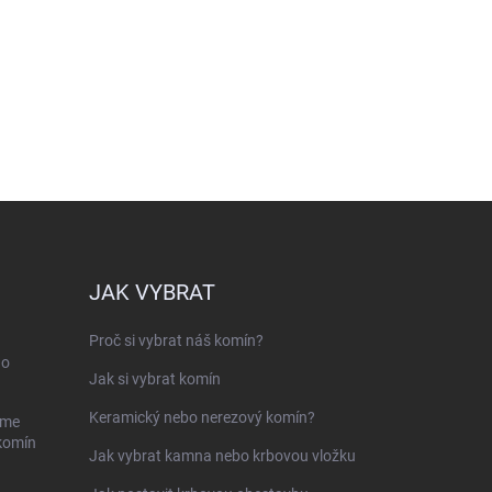
JAK VYBRAT
Proč si vybrat náš komín?
ho
Jak si vybrat komín
Keramický nebo nerezový komín?
sme
 komín
Jak vybrat kamna nebo krbovou vložku