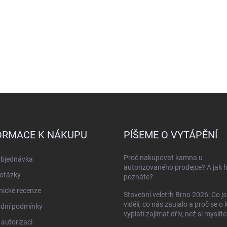
ORMACE K NÁKUPU
PÍŠEME O VYTÁPĚNÍ
Proč nakupovat kamna u
objednávka
autorizovaného prodejce? A jak 
otázky
poznáte?
ické recenze
Stavební veletrh Brno 2026: Co j
viděli, co nás zaujalo a proč se o
dní podmínky
vyplatí zajímat dřív, než si myslíte
autorizaci