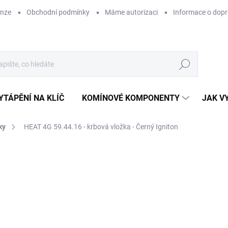
enze
Obchodní podmínky
Máme autorizaci
Informace o dop
Hledat
YTÁPĚNÍ NA KLÍČ
KOMÍNOVÉ KOMPONENTY
JAK V
ky
HEAT 4G 59.44.16 - krbová vložka - Černý Igniton
ZNAČKA:
ROMOTOP
33
ZDARMA
27 
Měr
SK
cena