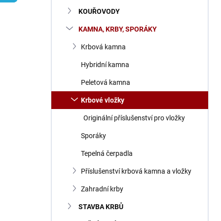
n
KOUŘOVODY
í
p
KAMNA, KRBY, SPORÁKY
a
n
Krbová kamna
e
Hybridní kamna
l
Peletová kamna
Krbové vložky
Originální příslušenství pro vložky
Sporáky
Tepelná čerpadla
Příslušenství krbová kamna a vložky
Zahradní krby
STAVBA KRBŮ