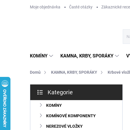
Přejít
Moje objednávka
Časté otázky
Zákaznické rec
na
obsah
KOMÍNY
KAMNA, KRBY, SPORÁKY
V
Domů
KAMNA, KRBY, SPORÁKY
Krbové vlož
P
Kategorie
o
Přeskočit
s
kategorie
t
KOMÍNY
r
KOMÍNOVÉ KOMPONENTY
a
n
NEREZOVÉ VLOŽKY