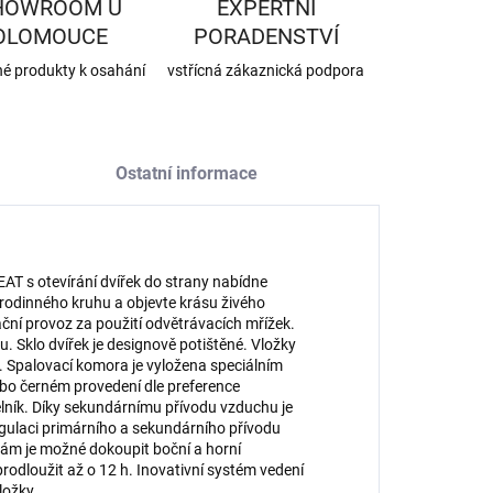
HOWROOM U
EXPERTNÍ
OLOMOUCE
PORADENSTVÍ
né produkty k osahání
vstřícná zákaznická podpora
Ostatní informace
T s otevírání dvířek do strany nabídne
e rodinného kruhu a objevte krásu živého
ční provoz za použití odvětrávacích mřížek.
. Sklo dvířek je designově potištěné. Vložky
. Spalovací komora je vyložena speciálním
o černém provedení dle preference
elník. Díky sekundárnímu přívodu vzduchu je
egulaci primárního a sekundárního přívodu
kám je možné dokoupit boční a horní
dloužit až o 12 h. Inovativní systém vedení
ložky.