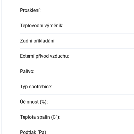
Prosklení
:
Teplovodní výměník
:
Zadní přikládání
:
Externí přívod vzduchu
:
Palivo
:
Typ spotřebiče
:
Účinnost (%)
:
Teplota spalin (C°)
:
Podtlak (Pa)
: