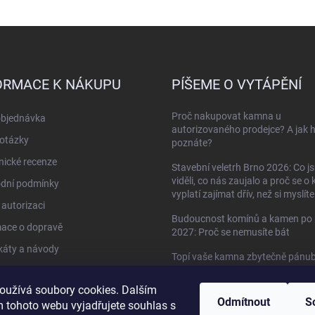
ORMACE K NÁKUPU
PÍŠEME O VYTÁPĚNÍ
Proč nakupovat kamna u
objednávka
autorizovaného prodejce? A jak 
otázky
poznáte?
ické recenze
Stavební veletrh Brno 2026: Co j
viděli, co nás zaujalo a proč se o
dní podmínky
vyplatí zajímat dřív, než si myslíte
autorizaci
Budoucnost komínů a kamen po 
mace o dopravě
2027: Proč se nemusíte bát
ikáty a návody
Topí vaše kamna zbytečně pánu
do oken?
kty
oužívá soubory cookies. Dalším
Když kamna umí víc než jen topit 
Odmítnout
S
 tohoto webu vyjadřujete souhlas s
HETA Scan-Line 920B s troubou