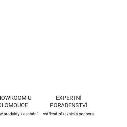
−
+
Přidat do košíku
ILNÍ INFORMACE
ZEPTAT SE
HLÍDAT
HOWROOM U
EXPERTNÍ
OLOMOUCE
PORADENSTVÍ
né produkty k osahání
vstřícná zákaznická podpora