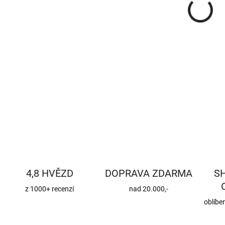
DETA
4,8 HVĚZD
DOPRAVA ZDARMA
S
z 1000+ recenzí
nad 20.000,-
oblíbe