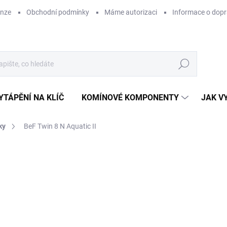
enze
Obchodní podmínky
Máme autorizaci
Informace o dop
Hledat
YTÁPĚNÍ NA KLÍČ
KOMÍNOVÉ KOMPONENTY
JAK V
ky
BeF Twin 8 N Aquatic II
ZNAČKA:
BEF
98
ZDARMA
81 
Měr
SK
cena