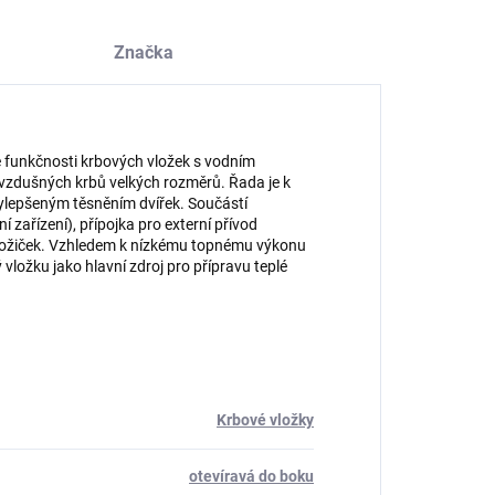
Značka
é funkčnosti krbových vložek s vodním
zdušných krbů velkých rozměrů. Řada je k
 vylepšeným těsněním dvířek. Součástí
zařízení), přípojka pro externí přívod
 nožiček. Vzhledem k nízkému topnému výkonu
vložku jako hlavní zdroj pro přípravu teplé
Krbové vložky
otevíravá do boku