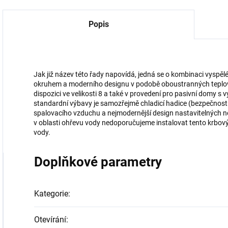
Popis
Jak již název této řady napovídá, jedná se o kombinaci vyspěl
okruhem a moderního designu v podobě oboustranných teplov
dispozici ve velikosti 8 a také v provedení pro pasivní domy s
standardní výbavy je samozřejmě chladicí hadice (bezpečnostní 
spalovacího vzduchu a nejmodernější design nastavitelných
v oblasti ohřevu vody nedoporučujeme instalovat tento krbový 
vody.
Doplňkové parametry
Kategorie
:
Otevírání
: