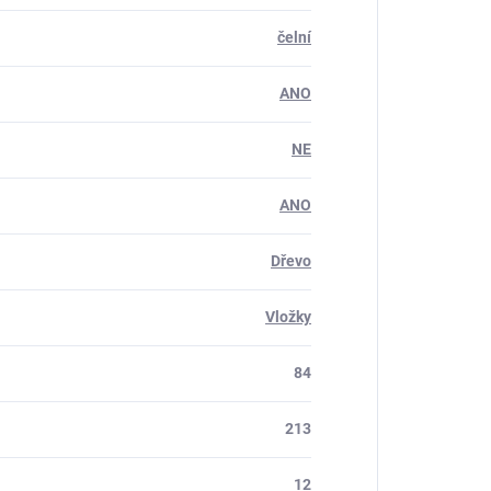
čelní
ANO
NE
ANO
Dřevo
Vložky
84
213
12