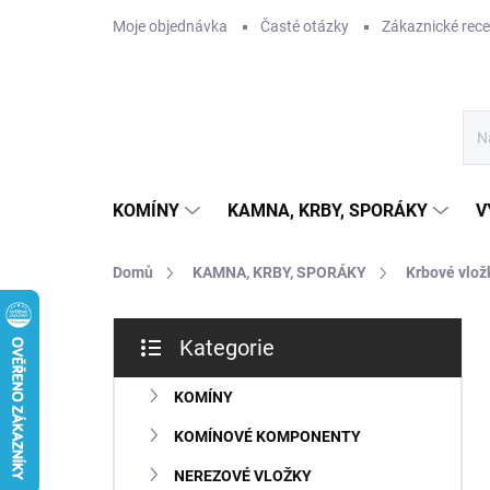
Přejít
Moje objednávka
Časté otázky
Zákaznické rec
na
obsah
KOMÍNY
KAMNA, KRBY, SPORÁKY
V
Domů
KAMNA, KRBY, SPORÁKY
Krbové vlož
P
Kategorie
o
Přeskočit
s
kategorie
t
KOMÍNY
r
KOMÍNOVÉ KOMPONENTY
a
n
NEREZOVÉ VLOŽKY