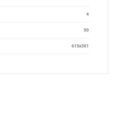
4
50
615x301