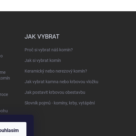
JAK VYBRAT
Proč si vybrat náš komín?
ho
Jak si vybrat komín
Keramický nebo nerezový komín?
sme
 komín
Jak vybrat kamna nebo krbovou vložku
Jak postavit krbovou obestavbu
roce
Slovník pojmů - komíny, krby, vytápění
bohu
-
ouhlasím