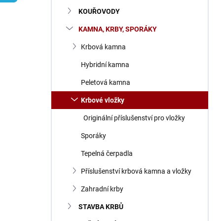
n
KOUŘOVODY
í
p
KAMNA, KRBY, SPORÁKY
a
n
Krbová kamna
e
Hybridní kamna
l
Peletová kamna
Krbové vložky
Originální příslušenství pro vložky
Sporáky
Tepelná čerpadla
Příslušenství krbová kamna a vložky
Zahradní krby
STAVBA KRBŮ