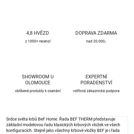
4,8 HVĚZD
DOPRAVA ZDARMA
z 1000+ recenzí
nad 20.000,-
SHOWROOM U
EXPERTNÍ
OLOMOUCE
PORADENSTVÍ
oblíbené produkty k osahání
vstřícná zákaznická podpora
Srdce světa krbů BeF Home. Řada BEF THERM představuje
základní modelovou řadu klasických krbových vložek ve všech
konfiguracích. Stejně jako všechny krbové vložky BEF je i řada