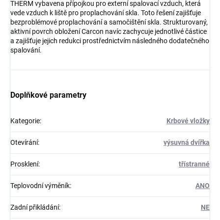
THERM vybavena přípojkou pro externí spalovací vzduch, která
vede vzduch k liště pro proplachování skla. Toto řešení zajišťuje
bezproblémové proplachování a samočištění skla. Strukturovaný,
aktivní povrch obložení Carcon navíc zachycuje jednotlivé částice
a zajišťuje jejich redukci prostřednictvím následného dodatečného
spalování.
Doplňkové parametry
Kategorie
:
Krbové vložky
Otevírání
:
výsuvná dvířka
Prosklení
:
třístranné
Teplovodní výměník
:
ANO
Zadní přikládání
:
NE