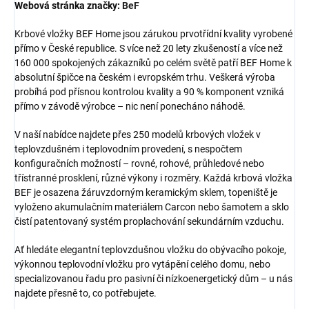
Webová stránka značky:
BeF
Krbové vložky BEF Home jsou zárukou prvotřídní kvality vyrobené
přímo v České republice. S více než 20 lety zkušeností a více než
160 000 spokojených zákazníků po celém světě patří BEF Home k
absolutní špičce na českém i evropském trhu. Veškerá výroba
probíhá pod přísnou kontrolou kvality a 90 % komponent vzniká
přímo v závodě výrobce – nic není ponecháno náhodě.
V naší nabídce najdete přes 250 modelů krbových vložek v
teplovzdušném i teplovodním provedení, s nespočtem
konfiguračních možností – rovné, rohové, průhledové nebo
třístranné prosklení, různé výkony i rozměry. Každá krbová vložka
BEF je osazena žáruvzdorným keramickým sklem, topeniště je
vyloženo akumulačním materiálem Carcon nebo šamotem a sklo
čistí patentovaný systém proplachování sekundárním vzduchu.
Ať hledáte elegantní teplovzdušnou vložku do obývacího pokoje,
výkonnou teplovodní vložku pro vytápění celého domu, nebo
specializovanou řadu pro pasivní či nízkoenergetický dům – u nás
najdete přesně to, co potřebujete.