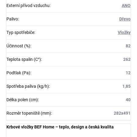
Externí přívod vzduchu
:
ANO
Palivo
:
Dřevo
Typ spotřebiče
:
Vložky
Účinnost (%)
:
82
Teplota spalin (C°)
:
262
Podtlak (Pa)
:
12
Spotřeba paliva (kg/h)
:
1,85
Délka polen (cm)
:
40
Rozměr topeniště (mm)
:
282x491
Krbové vložky BEF Home – teplo, design a česká kvalita