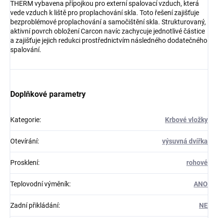
THERM vybavena přípojkou pro externí spalovací vzduch, která
vede vzduch k liště pro proplachování skla. Toto řešení zajišťuje
bezproblémové proplachování a samočištění skla. Strukturovaný,
aktivní povrch obložení Carcon navíc zachycuje jednotlivé částice
a zajišťuje jejich redukci prostřednictvím následného dodatečného
spalování.
Doplňkové parametry
Kategorie
:
Krbové vložky
Otevírání
:
výsuvná dvířka
Prosklení
:
rohové
Teplovodní výměník
:
ANO
Zadní přikládání
:
NE