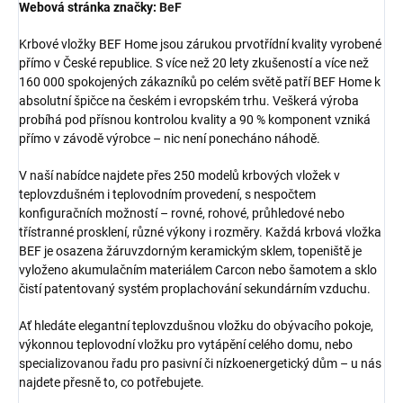
Webová stránka značky:
BeF
Krbové vložky BEF Home jsou zárukou prvotřídní kvality vyrobené
přímo v České republice. S více než 20 lety zkušeností a více než
160 000 spokojených zákazníků po celém světě patří BEF Home k
absolutní špičce na českém i evropském trhu. Veškerá výroba
probíhá pod přísnou kontrolou kvality a 90 % komponent vzniká
přímo v závodě výrobce – nic není ponecháno náhodě.
V naší nabídce najdete přes 250 modelů krbových vložek v
teplovzdušném i teplovodním provedení, s nespočtem
konfiguračních možností – rovné, rohové, průhledové nebo
třístranné prosklení, různé výkony i rozměry. Každá krbová vložka
BEF je osazena žáruvzdorným keramickým sklem, topeniště je
vyloženo akumulačním materiálem Carcon nebo šamotem a sklo
čistí patentovaný systém proplachování sekundárním vzduchu.
Ať hledáte elegantní teplovzdušnou vložku do obývacího pokoje,
výkonnou teplovodní vložku pro vytápění celého domu, nebo
specializovanou řadu pro pasivní či nízkoenergetický dům – u nás
najdete přesně to, co potřebujete.