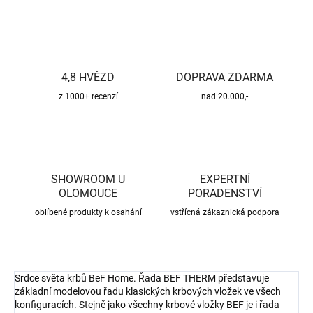
4,8 HVĚZD
DOPRAVA ZDARMA
z 1000+ recenzí
nad 20.000,-
SHOWROOM U
EXPERTNÍ
OLOMOUCE
PORADENSTVÍ
oblíbené produkty k osahání
vstřícná zákaznická podpora
Srdce světa krbů BeF Home. Řada BEF THERM představuje
základní modelovou řadu klasických krbových vložek ve všech
konfiguracích. Stejně jako všechny krbové vložky BEF je i řada