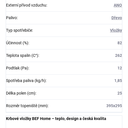
Externí přívod vzduchu
:
ANO
Palivo
:
Dřevo
Typ spotřebiče
:
Vložky
Účinnost (%)
:
82
Teplota spalin (C°)
:
262
Podtlak (Pa)
:
12
Spotřeba paliva (kg/h)
:
1,85
Délka polen (cm)
:
25
Rozměr topeniště (mm)
:
395x295
Krbové vložky BEF Home – teplo, design a česká kvalita