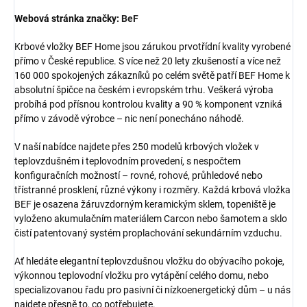
Webová stránka značky:
BeF
Krbové vložky BEF Home jsou zárukou prvotřídní kvality vyrobené
přímo v České republice. S více než 20 lety zkušeností a více než
160 000 spokojených zákazníků po celém světě patří BEF Home k
absolutní špičce na českém i evropském trhu. Veškerá výroba
probíhá pod přísnou kontrolou kvality a 90 % komponent vzniká
přímo v závodě výrobce – nic není ponecháno náhodě.
V naší nabídce najdete přes 250 modelů krbových vložek v
teplovzdušném i teplovodním provedení, s nespočtem
konfiguračních možností – rovné, rohové, průhledové nebo
třístranné prosklení, různé výkony i rozměry. Každá krbová vložka
BEF je osazena žáruvzdorným keramickým sklem, topeniště je
vyloženo akumulačním materiálem Carcon nebo šamotem a sklo
čistí patentovaný systém proplachování sekundárním vzduchu.
Ať hledáte elegantní teplovzdušnou vložku do obývacího pokoje,
výkonnou teplovodní vložku pro vytápění celého domu, nebo
specializovanou řadu pro pasivní či nízkoenergetický dům – u nás
najdete přesně to, co potřebujete.