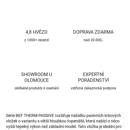
4,8 HVĚZD
DOPRAVA ZDARMA
z 1000+ recenzí
nad 20.000,-
SHOWROOM U
EXPERTNÍ
OLOMOUCE
PORADENSTVÍ
oblíbené produkty k osahání
vstřícná zákaznická podpora
Série BEF THERM PASSIVE rozšiřuje nabídku pasivních krbových
vložek o variantu s větší hloubkou topeniště, která nabízí o něco
vyšší tepelný výkon než základní model. Tato vložka je ideální pro