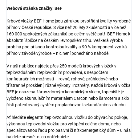
Webová stránka značky:
BeF
Krbové vložky BEF Home jsou zárukou prvotřídní kvality vyrobené
přímo v České republice. S více než 20 lety zkušeností a více než
160 000 spokojených zákazníků po celém světě patří BEF Home k
absolutní špičce na českém i evropském trhu. Veškerá výroba
probíhá pod přísnou kontrolou kvality a 90 % komponent vzniká
přímo v závodě výrobce – nic není ponecháno náhodě.
V naší nabídce najdete přes 250 modelů krbových vložek v
teplovzdušném i teplovodním provedení, s nespočtem
konfiguračních možností – rovné, rohové, průhledové nebo
třístranné prosklení, různé výkony i rozměry. Každá krbová vložka
BEF je osazena žáruvzdorným keramickým sklem, topeniště je
vyloženo akumulačním materiálem Carcon nebo šamotem a sklo
čistí patentovaný systém proplachování sekundárním vzduchu.
Ať hledáte elegantní teplovzdušnou vložku do obývacího pokoje,
výkonnou teplovodní vložku pro vytápění celého domu, nebo
specializovanou řadu pro pasivní či nízkoenergetický dům – u nás
najdete přesně to, co potřebujete.