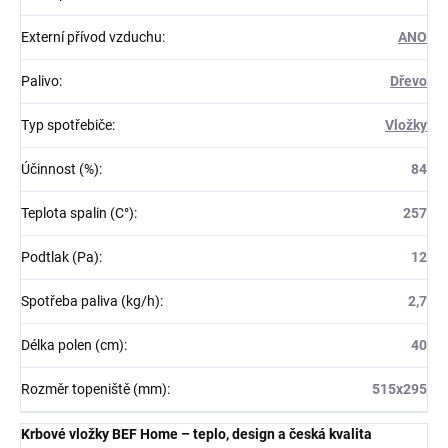
Externí přívod vzduchu
:
ANO
Palivo
:
Dřevo
Typ spotřebiče
:
Vložky
Účinnost (%)
:
84
Teplota spalin (C°)
:
257
Podtlak (Pa)
:
12
Spotřeba paliva (kg/h)
:
2,7
Délka polen (cm)
:
40
Rozměr topeniště (mm)
:
515x295
Krbové vložky BEF Home – teplo, design a česká kvalita