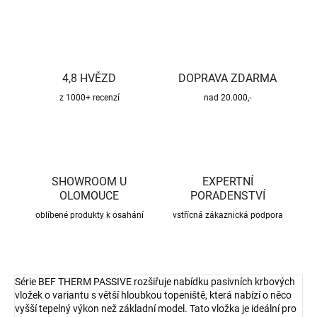
4,8 HVĚZD
DOPRAVA ZDARMA
z 1000+ recenzí
nad 20.000,-
SHOWROOM U
EXPERTNÍ
OLOMOUCE
PORADENSTVÍ
oblíbené produkty k osahání
vstřícná zákaznická podpora
Série BEF THERM PASSIVE rozšiřuje nabídku pasivních krbových
vložek o variantu s větší hloubkou topeniště, která nabízí o něco
vyšší tepelný výkon než základní model. Tato vložka je ideální pro