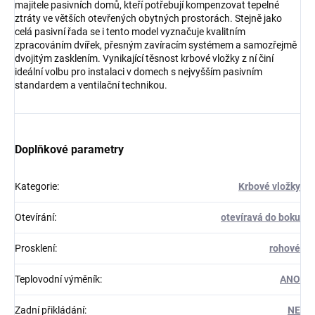
majitele pasivních domů, kteří potřebují kompenzovat tepelné
ztráty ve větších otevřených obytných prostorách. Stejně jako
celá pasivní řada se i tento model vyznačuje kvalitním
zpracováním dvířek, přesným zavíracím systémem a samozřejmě
dvojitým zasklením. Vynikající těsnost krbové vložky z ní činí
ideální volbu pro instalaci v domech s nejvyšším pasivním
standardem a ventilační technikou.
Doplňkové parametry
Kategorie
:
Krbové vložky
Otevírání
:
otevíravá do boku
Prosklení
:
rohové
Teplovodní výměník
:
ANO
Zadní přikládání
:
NE