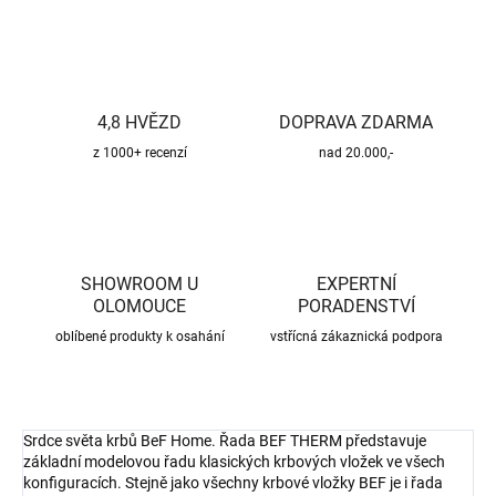
4,8 HVĚZD
DOPRAVA ZDARMA
z 1000+ recenzí
nad 20.000,-
SHOWROOM U
EXPERTNÍ
OLOMOUCE
PORADENSTVÍ
oblíbené produkty k osahání
vstřícná zákaznická podpora
Srdce světa krbů BeF Home. Řada BEF THERM představuje
základní modelovou řadu klasických krbových vložek ve všech
konfiguracích. Stejně jako všechny krbové vložky BEF je i řada