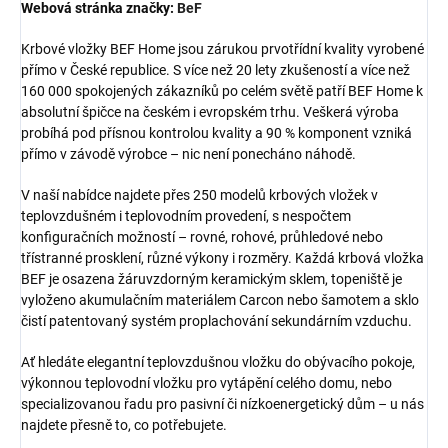
Webová stránka značky:
BeF
Krbové vložky BEF Home jsou zárukou prvotřídní kvality vyrobené
přímo v České republice. S více než 20 lety zkušeností a více než
160 000 spokojených zákazníků po celém světě patří BEF Home k
absolutní špičce na českém i evropském trhu. Veškerá výroba
probíhá pod přísnou kontrolou kvality a 90 % komponent vzniká
přímo v závodě výrobce – nic není ponecháno náhodě.
V naší nabídce najdete přes 250 modelů krbových vložek v
teplovzdušném i teplovodním provedení, s nespočtem
konfiguračních možností – rovné, rohové, průhledové nebo
třístranné prosklení, různé výkony i rozměry. Každá krbová vložka
BEF je osazena žáruvzdorným keramickým sklem, topeniště je
vyloženo akumulačním materiálem Carcon nebo šamotem a sklo
čistí patentovaný systém proplachování sekundárním vzduchu.
Ať hledáte elegantní teplovzdušnou vložku do obývacího pokoje,
výkonnou teplovodní vložku pro vytápění celého domu, nebo
specializovanou řadu pro pasivní či nízkoenergetický dům – u nás
najdete přesně to, co potřebujete.