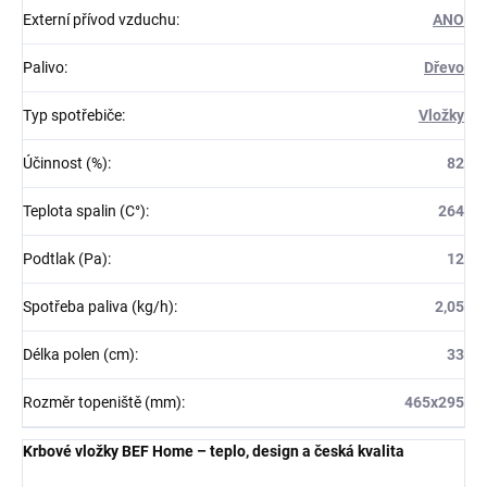
Externí přívod vzduchu
:
ANO
Palivo
:
Dřevo
Typ spotřebiče
:
Vložky
Účinnost (%)
:
82
Teplota spalin (C°)
:
264
Podtlak (Pa)
:
12
Spotřeba paliva (kg/h)
:
2,05
Délka polen (cm)
:
33
Rozměr topeniště (mm)
:
465x295
Krbové vložky BEF Home – teplo, design a česká kvalita