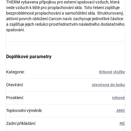
THERM vybavena přípojkou pro externí spalovací vzduch, která
vede vzduch k liště pro proplachování skla. Toto řešení zajišťuje
bezproblémové proplachování a samočištění skla. Strukturovaný,
aktivní povrch obložení Carcon navíc zachycuje jednotlivé částice
a zajišťuje jejich redukci prostřednictvím následného dodatečného
spalování.
Doplňkové parametry
Kategorie
:
Krbové vložky
Otevírání
:
otevíravá do boku
Prosklení
:
rohové
Teplovodní výměník
:
ANO
Zadní přikládání
:
NE