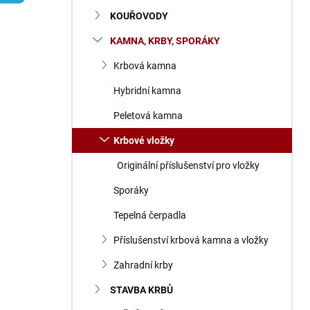
n
KOUŘOVODY
í
p
KAMNA, KRBY, SPORÁKY
a
n
Krbová kamna
e
Hybridní kamna
l
Peletová kamna
Krbové vložky
Originální příslušenství pro vložky
Sporáky
Tepelná čerpadla
Příslušenství krbová kamna a vložky
Zahradní krby
STAVBA KRBŮ