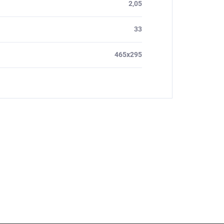
2,05
33
465x295