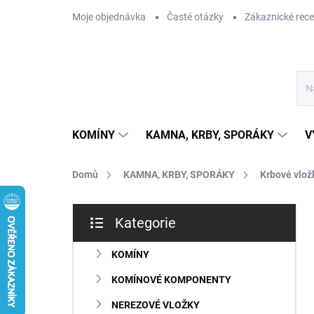
Přejít
Moje objednávka
Časté otázky
Zákaznické rec
na
obsah
KOMÍNY
KAMNA, KRBY, SPORÁKY
V
Domů
KAMNA, KRBY, SPORÁKY
Krbové vlož
P
Kategorie
o
Přeskočit
s
kategorie
t
KOMÍNY
r
KOMÍNOVÉ KOMPONENTY
a
n
NEREZOVÉ VLOŽKY