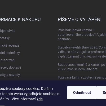
ORMACE K NÁKUPU
PÍŠEME O VYTÁPĚNÍ
Proč nakupovat kamna u
objednávka
autorizovaného prodejce? A jak 
otázky
poznáte?
ické recenze
Stavební veletrh Brno 2026: Co j
viděli, co nás zaujalo a proč se o
dní podmínky
vyplatí zajímat dřív, než si myslíte
autorizaci
Budoucnost komínů a kamen po 
mace o dopravě
2027: Proč se nemusíte bát
ikáty a návody
Topí vaše kamna zbytečně pánu
do oken?
kty
oužívá soubory cookies. Dalším
Když kamna umí víc než jen topit 
Odmítnout
S
 tohoto webu vyjadřujete souhlas s
HETA Scan-Line 920B s troubou
váním.. Více informací
zde
.