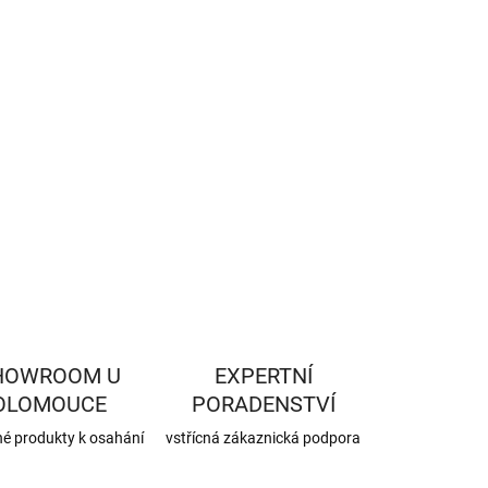
−
+
Přidat do košíku
ILNÍ INFORMACE
ZEPTAT SE
HLÍDAT
HOWROOM U
EXPERTNÍ
OLOMOUCE
PORADENSTVÍ
né produkty k osahání
vstřícná zákaznická podpora