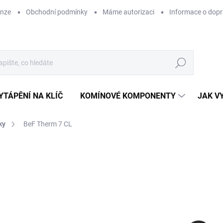
enze
Obchodní podmínky
Máme autorizaci
Informace o dop
Hledat
YTÁPĚNÍ NA KLÍČ
KOMÍNOVÉ KOMPONENTY
JAK V
ky
BeF Therm 7 CL
ZNAČKA:
BEF
54
ZDARMA
45 
Měr
SK
cena