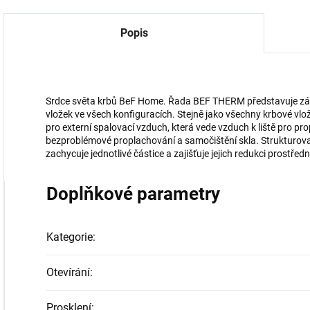
Popis
Srdce světa krbů BeF Home. Řada BEF THERM představuje zák
vložek ve všech konfiguracích. Stejně jako všechny krbové vl
pro externí spalovací vzduch, která vede vzduch k liště pro pro
bezproblémové proplachování a samočištění skla. Strukturova
zachycuje jednotlivé částice a zajišťuje jejich redukci prostř
Doplňkové parametry
Kategorie
:
Otevírání
:
Prosklení
: