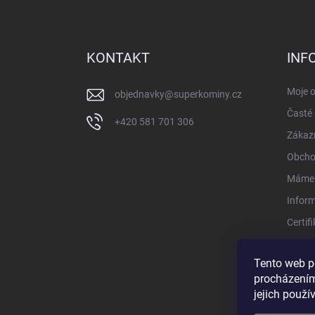
Z
á
p
a
KONTAKT
INF
t
í
Moje 
objednavky
@
superkominy.cz
Časté 
+420 581 701 306
Zákazn
Obcho
Máme 
Infor
Certif
Konta
Tento web p
procházením
jejich použí