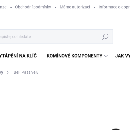
enze
Obchodní podmínky
Máme autorizaci
Informace o dop
Hledat
YTÁPĚNÍ NA KLÍČ
KOMÍNOVÉ KOMPONENTY
JAK V
ky
BeF Passive 8
ZNAČKA:
BEF
59
ZDARMA
49 
Měr
SK
cena