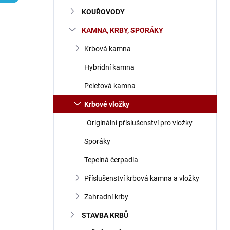
n
KOUŘOVODY
í
p
KAMNA, KRBY, SPORÁKY
a
n
Krbová kamna
e
Hybridní kamna
l
Peletová kamna
Krbové vložky
Originální příslušenství pro vložky
Sporáky
Tepelná čerpadla
Příslušenství krbová kamna a vložky
Zahradní krby
STAVBA KRBŮ