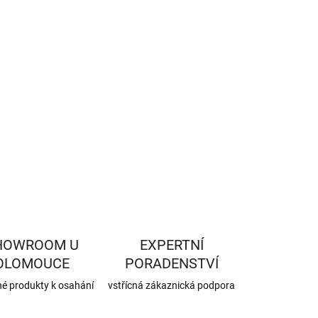
−
+
Přidat do košíku
ILNÍ INFORMACE
ZEPTAT SE
HLÍDAT
HOWROOM U
EXPERTNÍ
OLOMOUCE
PORADENSTVÍ
né produkty k osahání
vstřícná zákaznická podpora