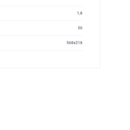
1,8
50
568x218