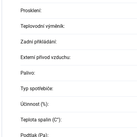
Prosklení
:
Teplovodní výměník
:
Zadní přikládání
:
Externí přívod vzduchu
:
Palivo
:
Typ spotřebiče
:
Účinnost (%)
:
Teplota spalin (C°)
:
Podtlak (Pa)
: