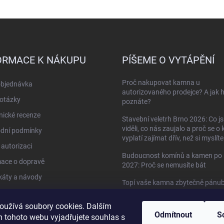
ORMACE K NÁKUPU
PÍŠEME O VYTÁPĚNÍ
Proč nakupovat kamna u
objednávka
autorizovaného prodejce? A jak 
otázky
poznáte?
ické recenze
Stavební veletrh Brno 2026: Co j
viděli, co nás zaujalo a proč se o
dní podmínky
vyplatí zajímat dřív, než si myslíte
autorizaci
Budoucnost komínů a kamen po 
mace o dopravě
2027: Proč se nemusíte bát
ikáty a návody
Topí vaše kamna zbytečně pánu
do oken?
kty
oužívá soubory cookies. Dalším
Když kamna umí víc než jen topit 
Odmítnout
S
 tohoto webu vyjadřujete souhlas s
HETA Scan-Line 920B s troubou