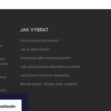
JAK VYBRAT
Proč si vybrat náš komín?
ho
Jak si vybrat komín
Keramický nebo nerezový komín?
sme
 komín
Jak vybrat kamna nebo krbovou vložku
Jak postavit krbovou obestavbu
roce
Slovník pojmů - komíny, krby, vytápění
bohu
-
ouhlasím