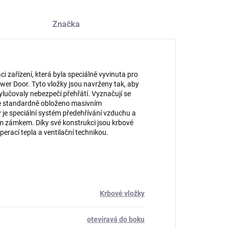
Značka
 zařízení, která byla speciálně vyvinuta pro
wer Door. Tyto vložky jsou navrženy tak, aby
vylučovaly nebezpečí přehřátí. Vyznačují se
 je standardně obloženo masivním
je speciální systém předehřívání vzduchu a
m zámkem. Díky své konstrukci jsou krbové
erací tepla a ventilační technikou.
Krbové vložky
otevíravá do boku