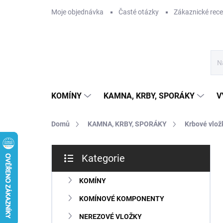
Přejít
Moje objednávka
Časté otázky
Zákaznické rec
na
obsah
KOMÍNY
KAMNA, KRBY, SPORÁKY
V
Domů
KAMNA, KRBY, SPORÁKY
Krbové vlož
P
Kategorie
o
Přeskočit
s
kategorie
t
KOMÍNY
r
KOMÍNOVÉ KOMPONENTY
a
n
NEREZOVÉ VLOŽKY