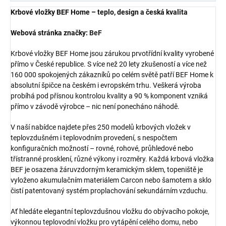
Krbové vložky BEF Home – teplo, design a česká kvalita
Webová stránka značky:
BeF
Krbové vložky BEF Home jsou zárukou prvotřídní kvality vyrobené
přímo v České republice. S více než 20 lety zkušeností a více než
160 000 spokojených zákazníků po celém světě patří BEF Home k
absolutní špičce na českém i evropském trhu. Veškerá výroba
probíhá pod přísnou kontrolou kvality a 90 % komponent vzniká
přímo v závodě výrobce – nic není ponecháno náhodě.
V naší nabídce najdete přes 250 modelů krbových vložek v
teplovzdušném i teplovodním provedení, s nespočtem
konfiguračních možností – rovné, rohové, průhledové nebo
třístranné prosklení, různé výkony i rozměry. Každá krbová vložka
BEF je osazena žáruvzdorným keramickým sklem, topeniště je
vyloženo akumulačním materiálem Carcon nebo šamotem a sklo
čistí patentovaný systém proplachování sekundárním vzduchu.
Ať hledáte elegantní teplovzdušnou vložku do obývacího pokoje,
výkonnou teplovodní vložku pro vytápění celého domu, nebo