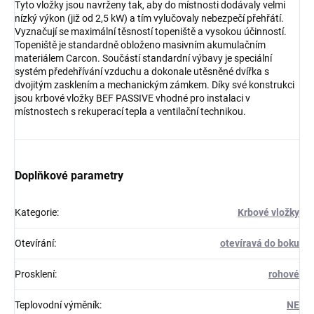
Tyto vložky jsou navrženy tak, aby do místnosti dodávaly velmi
nízký výkon (již od 2,5 kW) a tím vylučovaly nebezpečí přehřátí.
Vyznačují se maximální těsností topeniště a vysokou účinností.
Topeniště je standardně obloženo masivním akumulačním
materiálem Carcon. Součástí standardní výbavy je speciální
systém předehřívání vzduchu a dokonale utěsněné dvířka s
dvojitým zasklením a mechanickým zámkem. Díky své konstrukci
jsou krbové vložky BEF PASSIVE vhodné pro instalaci v
místnostech s rekuperací tepla a ventilační technikou.
Doplňkové parametry
Kategorie
:
Krbové vložky
Otevírání
:
otevíravá do boku
Prosklení
:
rohové
Teplovodní výměník
:
NE