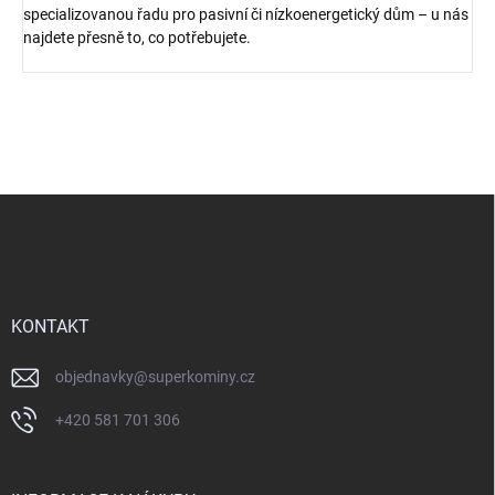
specializovanou řadu pro pasivní či nízkoenergetický dům – u nás
najdete přesně to, co potřebujete.
Z
á
p
a
t
í
KONTAKT
objednavky
@
superkominy.cz
+420 581 701 306