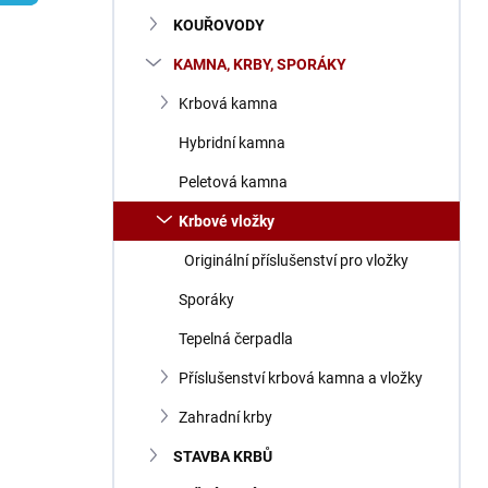
n
KOUŘOVODY
í
p
KAMNA, KRBY, SPORÁKY
a
n
Krbová kamna
e
Hybridní kamna
l
Peletová kamna
Krbové vložky
Originální příslušenství pro vložky
Sporáky
Tepelná čerpadla
Příslušenství krbová kamna a vložky
Zahradní krby
STAVBA KRBŮ