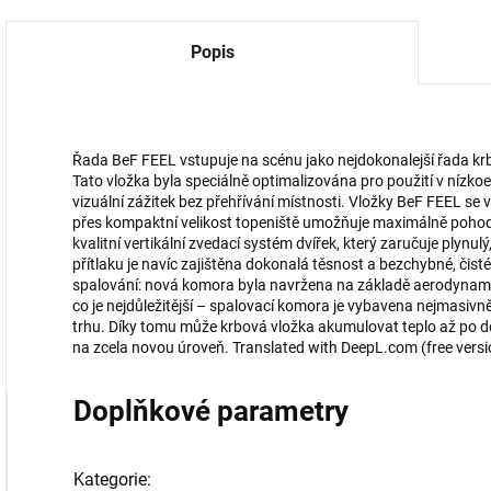
Popis
Řada BeF FEEL vstupuje na scénu jako nejdokonalejší řada krbo
Tato vložka byla speciálně optimalizována pro použití v nízk
vizuální zážitek bez přehřívání místnosti. Vložky BeF FEEL se
přes kompaktní velikost topeniště umožňuje maximálně pohodl
kvalitní vertikální zvedací systém dvířek, který zaručuje plynu
přítlaku je navíc zajištěna dokonalá těsnost a bezchybné, čisté
spalování: nová komora byla navržena na základě aerodynamic
co je nejdůležitější – spalovací komora je vybavena nejmas
trhu. Díky tomu může krbová vložka akumulovat teplo až po d
na zcela novou úroveň. Translated with DeepL.com (free versi
Doplňkové parametry
Kategorie
: