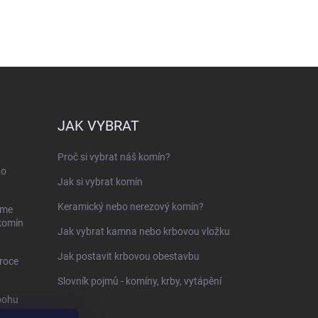
JAK VYBRAT
Proč si vybrat náš komín?
ho
Jak si vybrat komín
Keramický nebo nerezový komín?
sme
 komín
Jak vybrat kamna nebo krbovou vložku
Jak postavit krbovou obestavbu
roce
Slovník pojmů - komíny, krby, vytápění
bohu