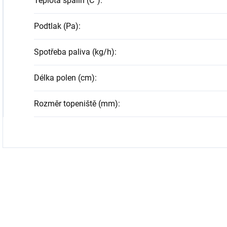
Teplota spalin (C°)
:
Podtlak (Pa)
:
Spotřeba paliva (kg/h)
:
Délka polen (cm)
:
Rozměr topeniště (mm)
: