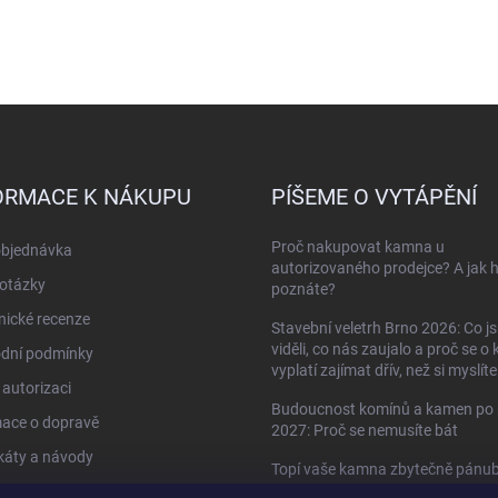
ORMACE K NÁKUPU
PÍŠEME O VYTÁPĚNÍ
Proč nakupovat kamna u
objednávka
autorizovaného prodejce? A jak 
otázky
poznáte?
ické recenze
Stavební veletrh Brno 2026: Co j
viděli, co nás zaujalo a proč se o
dní podmínky
vyplatí zajímat dřív, než si myslíte
autorizaci
Budoucnost komínů a kamen po 
mace o dopravě
2027: Proč se nemusíte bát
ikáty a návody
Topí vaše kamna zbytečně pánu
do oken?
kty