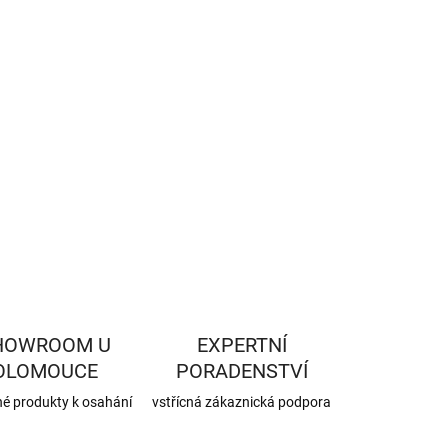
−
+
Přidat do košíku
ILNÍ INFORMACE
ZEPTAT SE
HLÍDAT
HOWROOM U
EXPERTNÍ
OLOMOUCE
PORADENSTVÍ
né produkty k osahání
vstřícná zákaznická podpora