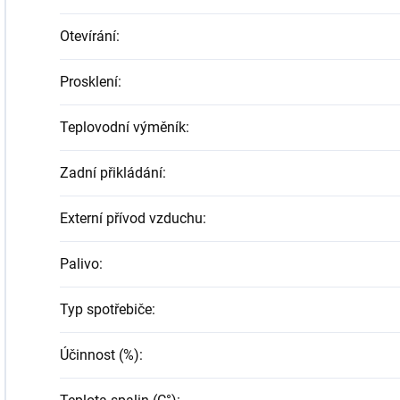
Otevírání
:
Prosklení
:
Teplovodní výměník
:
Zadní přikládání
:
Externí přívod vzduchu
:
Palivo
:
Typ spotřebiče
:
Účinnost (%)
: