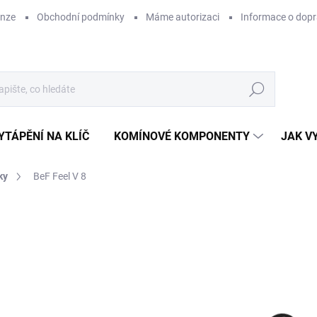
enze
Obchodní podmínky
Máme autorizaci
Informace o dop
Hledat
YTÁPĚNÍ NA KLÍČ
KOMÍNOVÉ KOMPONENTY
JAK V
ky
BeF Feel V 8
ZNAČKA:
BEF
58
ZDARMA
48 
Měr
SK
cena