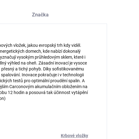
Značka
vých vložek, jakou evropský trh kdy viděl.
oenergetických domech, kde nabízí dokonalý
 vyznačují vysokým průhledovým sklem, které i
ný výhled na oheň. Zásadní inovací je vysoce
lý, přesný a tichý pohyb. Díky sofistikovanému
 spalování. Inovace pokračuje i v technologii
kých testů pro optimální proudění spalin. A
ivnějším Carconovým akumulačním obložením na
obu 12 hodin a posouvá tak účinnost vytápění
on)
Krbové vložky