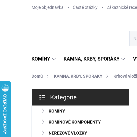
Přejít
Moje objednávka
Časté otázky
Zákaznické rec
na
obsah
KOMÍNY
KAMNA, KRBY, SPORÁKY
V
Domů
KAMNA, KRBY, SPORÁKY
Krbové vlož
P
Kategorie
o
Přeskočit
s
kategorie
t
KOMÍNY
r
KOMÍNOVÉ KOMPONENTY
a
n
NEREZOVÉ VLOŽKY