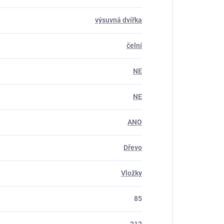
výsuvná dvířka
čelní
NE
NE
ANO
Dřevo
Vložky
85