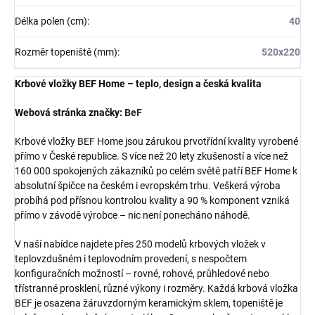
Délka polen (cm)
:
40
Rozměr topeniště (mm)
:
520x220
Krbové vložky BEF Home – teplo, design a česká kvalita
Webová stránka značky:
BeF
Krbové vložky BEF Home jsou zárukou prvotřídní kvality vyrobené
přímo v České republice. S více než 20 lety zkušeností a více než
160 000 spokojených zákazníků po celém světě patří BEF Home k
absolutní špičce na českém i evropském trhu. Veškerá výroba
probíhá pod přísnou kontrolou kvality a 90 % komponent vzniká
přímo v závodě výrobce – nic není ponecháno náhodě.
V naší nabídce najdete přes 250 modelů krbových vložek v
teplovzdušném i teplovodním provedení, s nespočtem
konfiguračních možností – rovné, rohové, průhledové nebo
třístranné prosklení, různé výkony i rozměry. Každá krbová vložka
BEF je osazena žáruvzdorným keramickým sklem, topeniště je