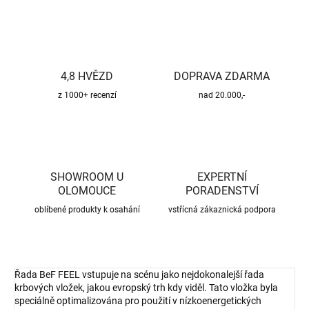
4,8 HVĚZD
DOPRAVA ZDARMA
z 1000+ recenzí
nad 20.000,-
SHOWROOM U
EXPERTNÍ
OLOMOUCE
PORADENSTVÍ
oblíbené produkty k osahání
vstřícná zákaznická podpora
Řada BeF FEEL vstupuje na scénu jako nejdokonalejší řada
krbových vložek, jakou evropský trh kdy viděl. Tato vložka byla
speciálně optimalizována pro použití v nízkoenergetických