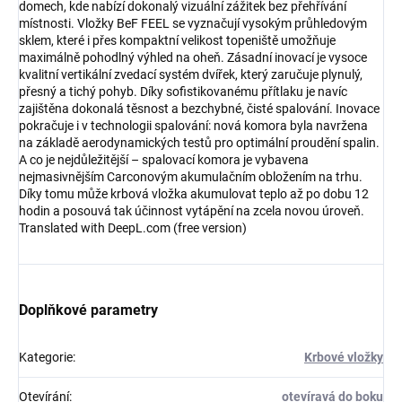
domech, kde nabízí dokonalý vizuální zážitek bez přehřívání
místnosti. Vložky BeF FEEL se vyznačují vysokým průhledovým
sklem, které i přes kompaktní velikost topeniště umožňuje
maximálně pohodlný výhled na oheň. Zásadní inovací je vysoce
kvalitní vertikální zvedací systém dvířek, který zaručuje plynulý,
přesný a tichý pohyb. Díky sofistikovanému přítlaku je navíc
zajištěna dokonalá těsnost a bezchybné, čisté spalování. Inovace
pokračuje i v technologii spalování: nová komora byla navržena
na základě aerodynamických testů pro optimální proudění spalin.
A co je nejdůležitější – spalovací komora je vybavena
nejmasivnějším Carconovým akumulačním obložením na trhu.
Díky tomu může krbová vložka akumulovat teplo až po dobu 12
hodin a posouvá tak účinnost vytápění na zcela novou úroveň.
Translated with DeepL.com (free version)
Doplňkové parametry
Kategorie
:
Krbové vložky
Otevírání
:
otevíravá do boku