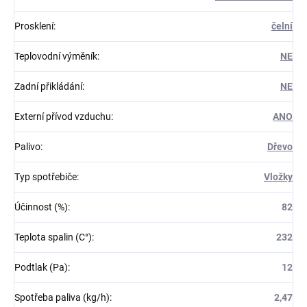
Prosklení
:
čelní
Teplovodní výměník
:
NE
Zadní přikládání
:
NE
Externí přívod vzduchu
:
ANO
Palivo
:
Dřevo
Typ spotřebiče
:
Vložky
Účinnost (%)
:
82
Teplota spalin (C°)
:
232
Podtlak (Pa)
:
12
Spotřeba paliva (kg/h)
:
2,47