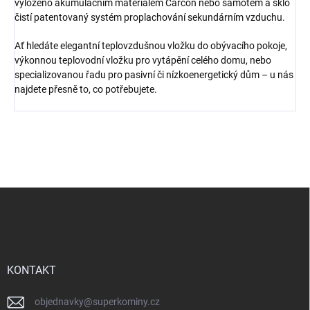
vyloženo akumulačním materiálem Carcon nebo šamotem a sklo
čistí patentovaný systém proplachování sekundárním vzduchu.
Ať hledáte elegantní teplovzdušnou vložku do obývacího pokoje,
výkonnou teplovodní vložku pro vytápění celého domu, nebo
specializovanou řadu pro pasivní či nízkoenergetický dům – u nás
najdete přesně to, co potřebujete.
Z
á
p
a
t
í
KONTAKT
objednavky
@
superkominy.cz