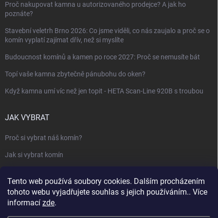
Proč nakupovat kamna u autorizovaného prodejce? A jak ho
poznáte?
Stavební veletrh Brno 2026: Co jsme viděli, co nás zaujalo a proč se o
komín vyplatí zajímat dřív, než si myslíte
Budoucnost komínů a kamen po roce 2027: Proč se nemusíte bát
Topí vaše kamna zbytečně pánubohu do oken?
Když kamna umí víc než jen topit - HETA Scan-Line 920B s troubou
JAK VYBRAT
Proč si vybrat náš komín?
Jak si vybrat komín
Keramický nebo nerezový komín?
Tento web používá soubory cookies. Dalším procházením
Jak vybrat kamna nebo krbovou vložku
tohoto webu vyjadřujete souhlas s jejich používáním.. Více
informací
zde
.
Jak postavit krbovou obestavbu