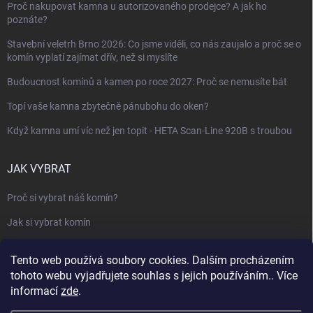
Proč nakupovat kamna u autorizovaného prodejce? A jak ho
poznáte?
Stavební veletrh Brno 2026: Co jsme viděli, co nás zaujalo a proč se o
komín vyplatí zajímat dřív, než si myslíte
Budoucnost komínů a kamen po roce 2027: Proč se nemusíte bát
Topí vaše kamna zbytečně pánubohu do oken?
Když kamna umí víc než jen topit - HETA Scan-Line 920B s troubou
JAK VYBRAT
Proč si vybrat náš komín?
Jak si vybrat komín
Keramický nebo nerezový komín?
Tento web používá soubory cookies. Dalším procházením
Jak vybrat kamna nebo krbovou vložku
tohoto webu vyjadřujete souhlas s jejich používáním.. Více
informací
zde
.
Jak postavit krbovou obestavbu