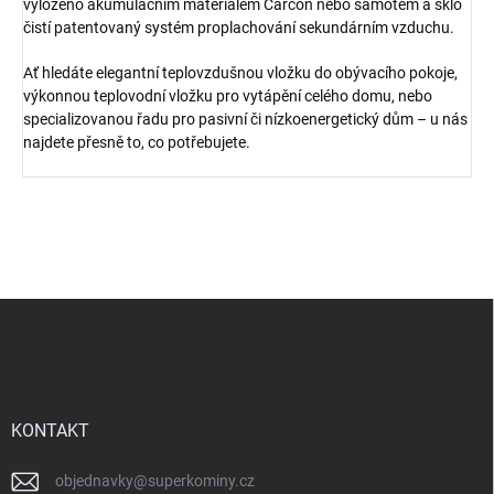
vyloženo akumulačním materiálem Carcon nebo šamotem a sklo
čistí patentovaný systém proplachování sekundárním vzduchu.
Ať hledáte elegantní teplovzdušnou vložku do obývacího pokoje,
výkonnou teplovodní vložku pro vytápění celého domu, nebo
specializovanou řadu pro pasivní či nízkoenergetický dům – u nás
najdete přesně to, co potřebujete.
Z
á
p
a
t
í
KONTAKT
objednavky
@
superkominy.cz