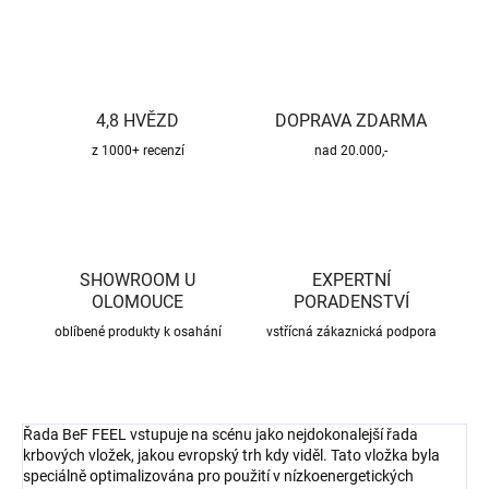
4,8 HVĚZD
DOPRAVA ZDARMA
z 1000+ recenzí
nad 20.000,-
SHOWROOM U
EXPERTNÍ
OLOMOUCE
PORADENSTVÍ
oblíbené produkty k osahání
vstřícná zákaznická podpora
Řada BeF FEEL vstupuje na scénu jako nejdokonalejší řada
krbových vložek, jakou evropský trh kdy viděl. Tato vložka byla
speciálně optimalizována pro použití v nízkoenergetických