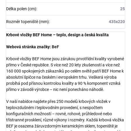
Délka polen (cm)
:
25
Rozměr topeniště (mm)
:
435x220
Krbové vložky BEF Home – teplo, design a česká kvalita
Webová stránka značky:
BeF
Krbové vložky BEF Home jsou zárukou prvotřídní kvality vyrobené
přímo v České republice. S více než 20 lety zkušeností a více než
160 000 spokojených zákazníků po celém světě patří BEF Home k
absolutní špičce na českém i evropském trhu. Veškerá výroba
probíhá pod přísnou kontrolou kvality a 90 % komponent vzniká
přímo v závodě výrobce – nic není ponecháno náhodě.
V naší nabídce najdete přes 250 modelů krbových vložek v
teplovzdušném i teplovodním provedení, s nespočtem
konfiguračních možností – rovné, rohové, průhledové nebo
třístranné prosklení, různé výkony i rozměry. Každá krbová vložka
BEF je osazena žáruvzdorným keramickým sklem, topeniště je