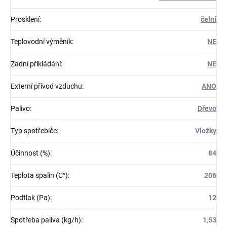
Prosklení
:
čelní
Teplovodní výměník
:
NE
Zadní přikládání
:
NE
Externí přívod vzduchu
:
ANO
Palivo
:
Dřevo
Typ spotřebiče
:
Vložky
Účinnost (%)
:
84
Teplota spalin (C°)
:
206
Podtlak (Pa)
:
12
Spotřeba paliva (kg/h)
:
1,53