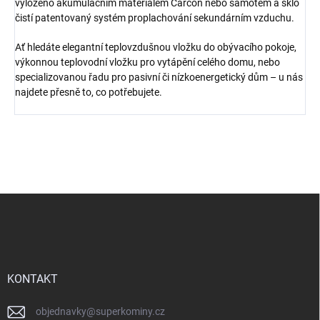
vyloženo akumulačním materiálem Carcon nebo šamotem a sklo
čistí patentovaný systém proplachování sekundárním vzduchu.
Ať hledáte elegantní teplovzdušnou vložku do obývacího pokoje,
výkonnou teplovodní vložku pro vytápění celého domu, nebo
specializovanou řadu pro pasivní či nízkoenergetický dům – u nás
najdete přesně to, co potřebujete.
Z
á
p
a
t
í
KONTAKT
objednavky
@
superkominy.cz