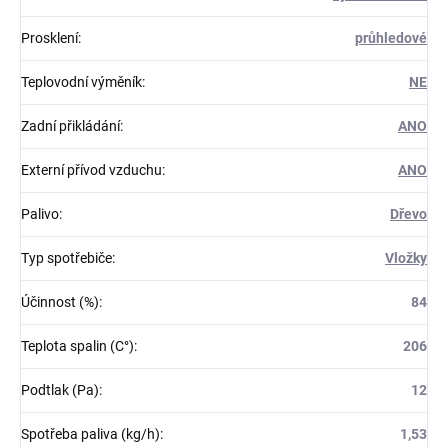
Prosklení
:
průhledové
Teplovodní výměník
:
NE
Zadní přikládání
:
ANO
Externí přívod vzduchu
:
ANO
Palivo
:
Dřevo
Typ spotřebiče
:
Vložky
Účinnost (%)
:
84
Teplota spalin (C°)
:
206
Podtlak (Pa)
:
12
Spotřeba paliva (kg/h)
:
1,53