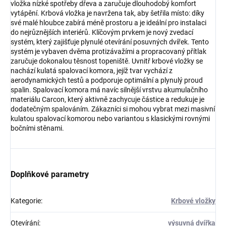
vložka nízké spotřeby dřeva a zaručuje dlouhodobý komfort
vytápění. Krbová vložka je navržena tak, aby šetřila místo: díky
své malé hloubce zabírá méně prostoru a je ideální pro instalaci
do nejrůznějších interiérů. Klíčovým prvkem je nový zvedací
systém, který zajišťuje plynulé otevírání posuvných dvířek. Tento
systém je vybaven dvěma protizávažími a propracovaný přítlak
zaručuje dokonalou těsnost topeniště. Uvnitř krbové vložky se
nachází kulatá spalovací komora, jejíž tvar vychází z
aerodynamických testů a podporuje optimální a plynulý proud
spalin. Spalovací komora má navíc silnější vrstvu akumulačního
materiálu Carcon, který aktivně zachycuje částice a redukuje je
dodatečným spalováním. Zákazníci si mohou vybrat mezi masivní
kulatou spalovací komorou nebo variantou s klasickými rovnými
bočními stěnami.
Doplňkové parametry
Kategorie
:
Krbové vložky
Otevírání
:
výsuvná dvířka