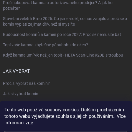
Proč nakupovat kamna u autorizovaného prodejce? A jak ho
poznáte?
Stavební veletrh Brno 2026: Co jsme viděli, co nás zaujalo a proč se o
komín vyplatí zajímat dřív, než si myslíte
Budoucnost komínů a kamen po roce 2027: Proč se nemusíte bát
Topí vaše kamna zbytečně pánubohu do oken?
Když kamna umí víc než jen topit - HETA Scan-Line 920B s troubou
JAK VYBRAT
Proč si vybrat náš komín?
Jak si vybrat komín
Keramický nebo nerezový komín?
Tento web používá soubory cookies. Dalším procházením
Jak vybrat kamna nebo krbovou vložku
tohoto webu vyjadřujete souhlas s jejich používáním.. Více
informací
zde
.
Jak postavit krbovou obestavbu