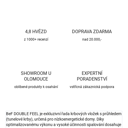
4,8 HVĚZD
DOPRAVA ZDARMA
z 1000+ recenzí
nad 20.000,-
SHOWROOM U
EXPERTNÍ
OLOMOUCE
PORADENSTVÍ
oblíbené produkty k osahání
vstřícná zákaznická podpora
BeF DOUBLE FEEL je exkluzivní řada krbových vložek s průhledem
(tunelové krby), určená pro nízkoenergetické domy. Díky
optimalizovanému výkonu a vysoké účinnosti spalování dosahuje