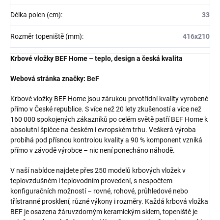
Délka polen (cm)
:
33
Rozměr topeniště (mm)
:
416x210
Krbové vložky BEF Home – teplo, design a česká kvalita
Webová stránka značky:
BeF
Krbové vložky BEF Home jsou zárukou prvotřídní kvality vyrobené
přímo v České republice. S více než 20 lety zkušeností a více než
160 000 spokojených zákazníků po celém světě patří BEF Home k
absolutní špičce na českém i evropském trhu. Veškerá výroba
probíhá pod přísnou kontrolou kvality a 90 % komponent vzniká
přímo v závodě výrobce – nic není ponecháno náhodě.
V naší nabídce najdete přes 250 modelů krbových vložek v
teplovzdušném i teplovodním provedení, s nespočtem
konfiguračních možností – rovné, rohové, průhledové nebo
třístranné prosklení, různé výkony i rozměry. Každá krbová vložka
BEF je osazena žáruvzdorným keramickým sklem, topeniště je