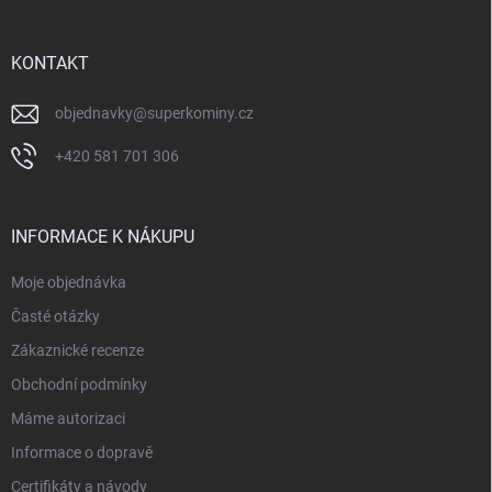
a
t
í
KONTAKT
objednavky
@
superkominy.cz
+420 581 701 306
INFORMACE K NÁKUPU
Moje objednávka
Časté otázky
Zákaznické recenze
Obchodní podmínky
Máme autorizaci
Informace o dopravě
Certifikáty a návody