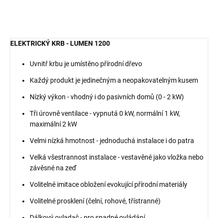
ELEKTRICKÝ KRB - LUMEN 1200
Uvnitř krbu je umístěno přírodní dřevo
Každý produkt je jedinečným a neopakovatelným kusem
Nízký výkon - vhodný i do pasivních domů (0 - 2 kW)
Tři úrovně ventilace - vypnutá 0 kW, normální 1 kW,
maximální 2 kW
Velmi nízká hmotnost - jednoduchá instalace i do patra
Velká všestrannost instalace - vestavěné jako vložka nebo
závěsné na zeď
Volitelné imitace obložení evokující přírodní materiály
Volitelné prosklení (čelní, rohové, třístranné)
Dálkový ovladač - pro snadné ovládání