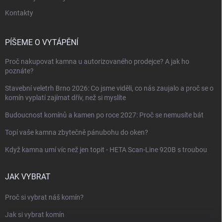
Kontakty
PÍŠEME O VYTÁPĚNÍ
Proč nakupovat kamna u autorizovaného prodejce? A jak ho
poznáte?
Stavební veletrh Brno 2026: Co jsme viděli, co nás zaujalo a proč se o
komín vyplatí zajímat dřív, než si myslíte
Budoucnost komínů a kamen po roce 2027: Proč se nemusíte bát
Topí vaše kamna zbytečně pánubohu do oken?
Když kamna umí víc než jen topit - HETA Scan-Line 920B s troubou
JAK VYBRAT
Proč si vybrat náš komín?
Jak si vybrat komín