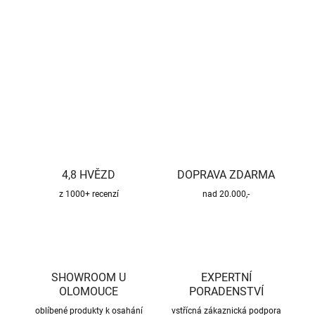
−
+
Přidat do košíku
DETAILNÍ INFORMACE
ZEPTAT SE
HLÍDAT
4,8 HVĚZD
DOPRAVA ZDARMA
z 1000+ recenzí
nad 20.000,-
SHOWROOM U
EXPERTNÍ
OLOMOUCE
PORADENSTVÍ
oblíbené produkty k osahání
vstřícná zákaznická podpora