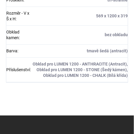
Prosklení
:
tří-stranné
Rozměr - V x
569 x 1200 x 319
Š x H
:
Obklad
bez obkladu
kamen
:
Barva
:
tmavě šedá (antracit)
Obklad pro LUMEN 1200 - ANTHRACITE (Antracit),
Příslušenství
:
Obklad pro LUMEN 1200 - STONE (Šedý kámen),
Obklad pro LUMEN 1200 - CHALK (Bílá křída)
Z
á
p