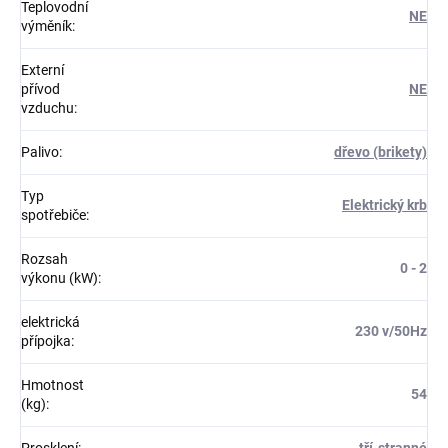
Teplovodní
NE
výměník
:
Externí
přívod
NE
vzduchu
:
Palivo
:
dřevo (brikety)
Typ
Elektrický krb
spotřebiče
:
Rozsah
0 - 2
výkonu (kW)
:
elektrická
230 v/50Hz
přípojka
:
Hmotnost
54
(kg)
: