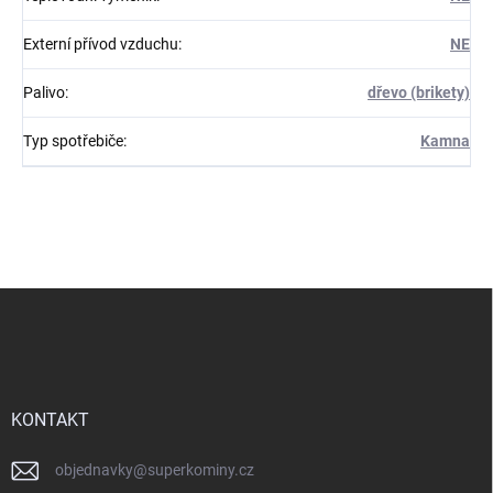
Externí přívod vzduchu
:
NE
Palivo
:
dřevo (brikety)
Typ spotřebiče
:
Kamna
Z
á
p
a
t
í
KONTAKT
objednavky
@
superkominy.cz