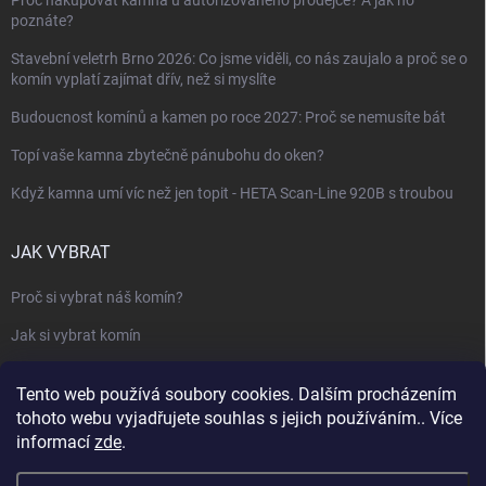
Proč nakupovat kamna u autorizovaného prodejce? A jak ho
poznáte?
Stavební veletrh Brno 2026: Co jsme viděli, co nás zaujalo a proč se o
komín vyplatí zajímat dřív, než si myslíte
Budoucnost komínů a kamen po roce 2027: Proč se nemusíte bát
Topí vaše kamna zbytečně pánubohu do oken?
Když kamna umí víc než jen topit - HETA Scan-Line 920B s troubou
JAK VYBRAT
Proč si vybrat náš komín?
Jak si vybrat komín
Keramický nebo nerezový komín?
Tento web používá soubory cookies. Dalším procházením
Jak vybrat kamna nebo krbovou vložku
tohoto webu vyjadřujete souhlas s jejich používáním.. Více
informací
zde
.
Jak postavit krbovou obestavbu