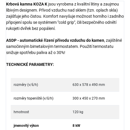
Krbová kamna KOZA K
jsou vyrobena z kvalitní litiny a zaujmou
líbivým designem. Přívod vzduchu nad sklem (tzn. oplach skla)
zajišťuje jeho čistou. Komfort navyšuje možnost horního i zadního
připojení spolu se systémem "cold grip", čili bezpečného odnětí
rukojeti dvířek bez popálení.
ASDP - automatické řízení přívodu vzduchu do kamen
, zajištěné
samočinným bimetalovým termostatem. Použití termostatu
snižuje spotřebu paliva až o 30%!
TECHNICKÉ PARAMETRY:
rozměry (v/š/h)
630 x 578 x 490 mm
rozměry topeniště (v/š/h)
300 x 450 x 270 mm
hmotnost
120 kg
jmenovitý výkon
8 kW