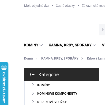
Přejít
Moje objednávka
Časté otázky
Zákaznické rec
na
obsah
KOMÍNY
KAMNA, KRBY, SPORÁKY
V
Domů
KAMNA, KRBY, SPORÁKY
Krbová kam
P
Kategorie
o
Přeskočit
s
kategorie
t
KOMÍNY
r
KOMÍNOVÉ KOMPONENTY
a
n
NEREZOVÉ VLOŽKY