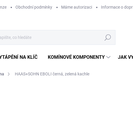
enze
Obchodní podmínky
Máme autorizaci
Informace o dop
Hledat
YTÁPĚNÍ NA KLÍČ
KOMÍNOVÉ KOMPONENTY
JAK V
na
HAAS+SOHN EBOLI černá, zelená kachle
ZNAČKA:
HAAS+SOHN
SUPER CENA
VYSTAVENO NA
CENA JIŽ PO SLEVĚ
PRODEJNĚ
39
ZDARMA
33 