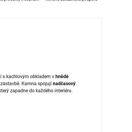
í s kachlovým obkladem v
hnědé
í zástavbě. Kamna spojují
nadčasový
terý zapadne do každého interiéru.