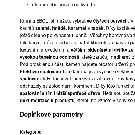
dlouhodobě prověřená kvalita
Kamna EBOLI si můžete vybrat
ve čtyřech barvách.
V 
kachlů
zelené
,
hnědé
,
karamel
a
tabák
. Díky kachlov
ještě dlouho po vyhasnutí ohně. Všechny barevné var
bílé barvě, můžete si ho ale natřít libovolnou barvou 
luxusním provedením a
většími skleněnými dvířky ze
vysokou tepelnou odolností
, které zaručují nádherný 
Pod prosklenou částí kamen najdete prostor určený pro
Efektivní spalování
Tato kamna jsou vysoce efektivní
spalování
, kdy dochází k procesu zužitkování zbytkov
odcházely se zplodinami komínem. Díky této funkci t
spalování a tím i nižší spotřebě dřeva
. Nedílnou souč
dokumentace k produktu
, kterou naleznete v souvisejí
Doplňkové parametry
Kategorie
: