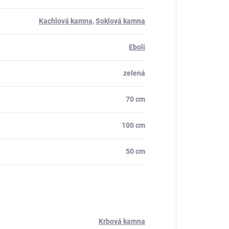
Kachlová kamna
,
Soklová kamna
Eboli
zelená
70 cm
100 cm
50 cm
Krbová kamna