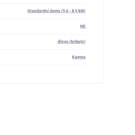
Standardní domy (5,0 - 8,9 kW)
NE
dřevo (brikety)
Kamna