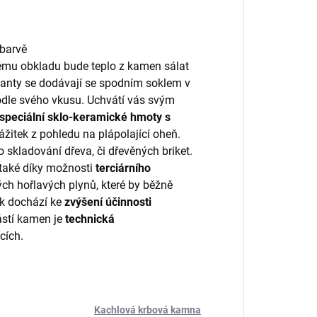
barvě
ému obkladu bude teplo z kamen sálat
ianty se dodávají se spodním soklem v
podle svého vkusu. Uchvátí vás svým
 speciální sklo-keramické hmoty s
zážitek z pohledu na plápolající oheň.
 skladování dřeva, či dřevěných briket.
 také díky možnosti
terciárního
ých hořlavých plynů, které by běžně
ak dochází ke
zvýšení účinnosti
ástí kamen je
technická
cích.
Kachlová krbová kamna