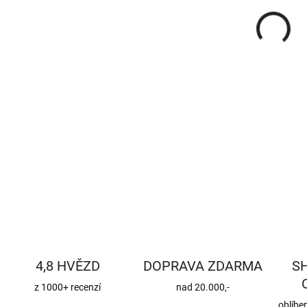
Měr
SK
cena
DETA
4,8 HVĚZD
DOPRAVA ZDARMA
S
z 1000+ recenzí
nad 20.000,-
oblíbe