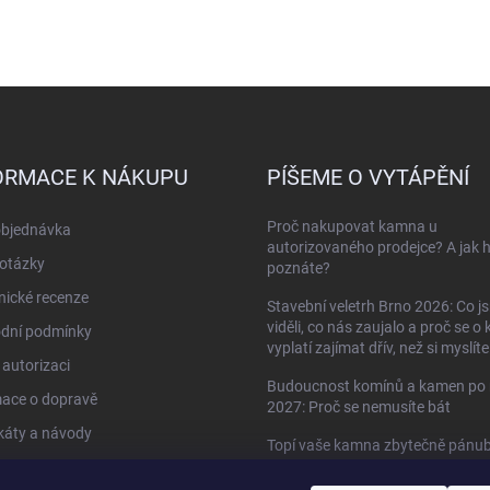
ORMACE K NÁKUPU
PÍŠEME O VYTÁPĚNÍ
Proč nakupovat kamna u
objednávka
autorizovaného prodejce? A jak 
otázky
poznáte?
ické recenze
Stavební veletrh Brno 2026: Co j
viděli, co nás zaujalo a proč se o
dní podmínky
vyplatí zajímat dřív, než si myslíte
autorizaci
Budoucnost komínů a kamen po 
mace o dopravě
2027: Proč se nemusíte bát
ikáty a návody
Topí vaše kamna zbytečně pánu
do oken?
kty