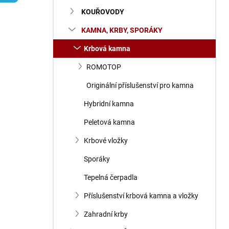
n
KOUŘOVODY
í
p
KAMNA, KRBY, SPORÁKY
a
n
Krbová kamna
e
ROMOTOP
l
Originální příslušenství pro kamna
Hybridní kamna
Peletová kamna
Krbové vložky
Sporáky
Tepelná čerpadla
Příslušenství krbová kamna a vložky
Zahradní krby