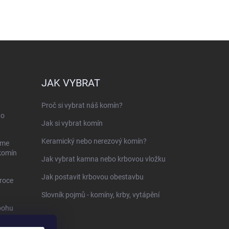
JAK VYBRAT
Proč si vybrat náš komín?
ho
Jak si vybrat komín
Keramický nebo nerezový komín?
sme
 komín
Jak vybrat kamna nebo krbovou vložku
Jak postavit krbovou obestavbu
roce
Slovník pojmů - komíny, krby, vytápění
bohu