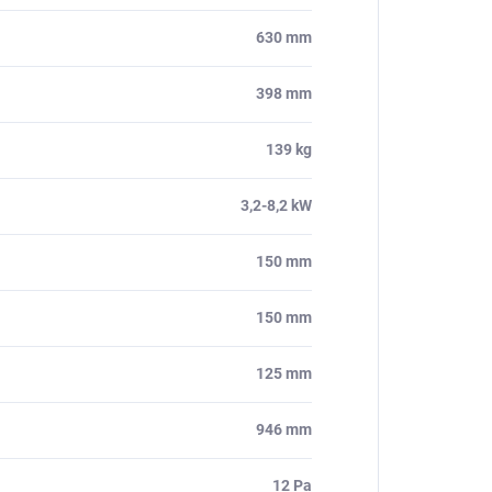
630 mm
398 mm
139 kg
3,2-8,2 kW
150 mm
150 mm
125 mm
946 mm
12 Pa