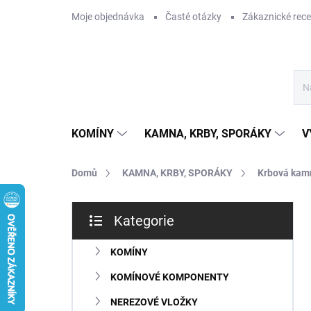
Přejít
Moje objednávka
Časté otázky
Zákaznické rec
na
obsah
KOMÍNY
KAMNA, KRBY, SPORÁKY
V
Domů
KAMNA, KRBY, SPORÁKY
Krbová kam
P
Kategorie
o
Přeskočit
s
kategorie
t
KOMÍNY
r
KOMÍNOVÉ KOMPONENTY
a
n
NEREZOVÉ VLOŽKY