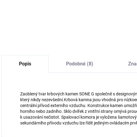
Do košíku
4
Do košíku
Popis
Podobné (8)
Zna
Zaoblený tvar krbových kamen SONE G společně s designovým 
který nikdy nezevšední.Krbová kamna jsou vhodná pro nízko
centrální přívod externího vzduchu. Konstrukce kamen umožňu
horního nebo zadního. Sklo dvířek z vnitřní strany omývá pro
k usazování nečistot. Spalovací komora je vyložena šamotový
sekundárního přívodu vzduchu lze řídit jediným ovládacím pr