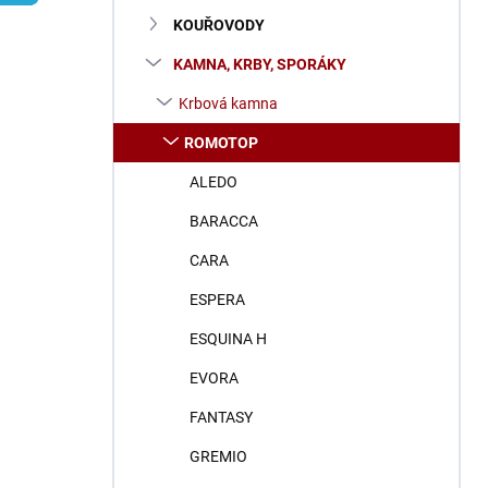
n
KOUŘOVODY
í
p
KAMNA, KRBY, SPORÁKY
a
n
Krbová kamna
e
ROMOTOP
l
ALEDO
BARACCA
CARA
ESPERA
ESQUINA H
EVORA
FANTASY
GREMIO