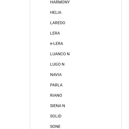
HARMONY
HELIA
LAREDO
LERA
e-LERA
LUANCO N
LUGO N
NAVIA
PARLA
RIANO
SIENA N
SOLID
SONE