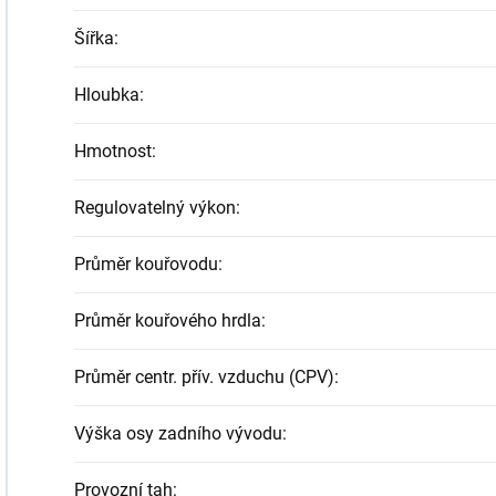
Šířka
:
Hloubka
:
Hmotnost
:
Regulovatelný výkon
:
Průměr kouřovodu
:
Průměr kouřového hrdla
:
Průměr centr. přív. vzduchu (CPV)
:
Výška osy zadního vývodu
:
Provozní tah
: