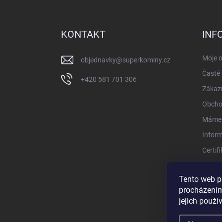
á
p
a
KONTAKT
INF
t
í
Moje 
objednavky
@
superkominy.cz
Časté 
+420 581 701 306
Zákazn
Obcho
Máme 
Infor
Certif
Konta
Tento web p
procházením
jejich použí