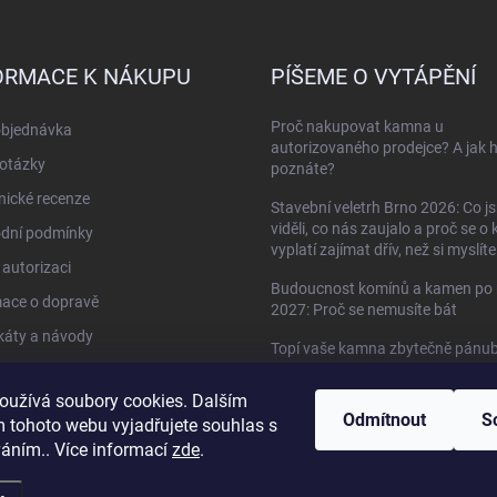
ORMACE K NÁKUPU
PÍŠEME O VYTÁPĚNÍ
Proč nakupovat kamna u
objednávka
autorizovaného prodejce? A jak 
otázky
poznáte?
ické recenze
Stavební veletrh Brno 2026: Co j
viděli, co nás zaujalo a proč se o
dní podmínky
vyplatí zajímat dřív, než si myslíte
autorizaci
Budoucnost komínů a kamen po 
mace o dopravě
2027: Proč se nemusíte bát
ikáty a návody
Topí vaše kamna zbytečně pánu
do oken?
kty
oužívá soubory cookies. Dalším
Když kamna umí víc než jen topit 
Odmítnout
S
 tohoto webu vyjadřujete souhlas s
HETA Scan-Line 920B s troubou
váním.. Více informací
zde
.