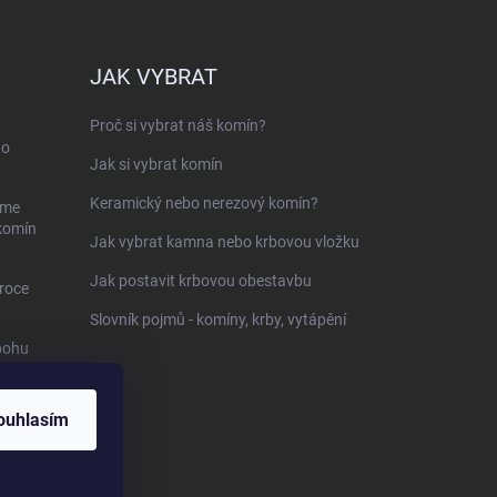
JAK VYBRAT
Proč si vybrat náš komín?
ho
Jak si vybrat komín
Keramický nebo nerezový komín?
sme
 komín
Jak vybrat kamna nebo krbovou vložku
Jak postavit krbovou obestavbu
roce
Slovník pojmů - komíny, krby, vytápění
bohu
-
ouhlasím