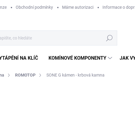
enze
Obchodní podmínky
Máme autorizaci
Informace o dop
Hledat
YTÁPĚNÍ NA KLÍČ
KOMÍNOVÉ KOMPONENTY
JAK V
na
ROMOTOP
SONE G kámen - krbová kamna
ZNAČKA:
ROMOTOP
50
ZDARMA
41 
Měr
SK
cena