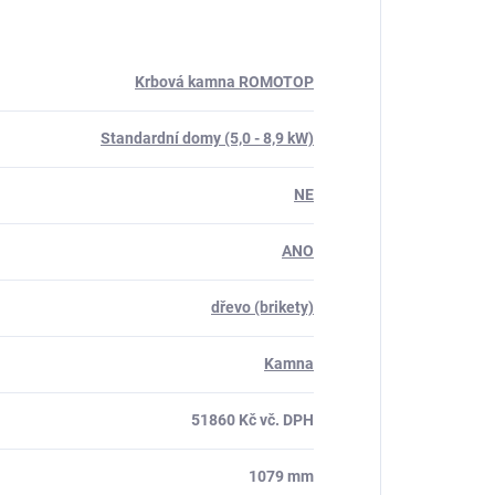
Krbová kamna ROMOTOP
Standardní domy (5,0 - 8,9 kW)
NE
ANO
dřevo (brikety)
Kamna
51860 Kč vč. DPH
1079 mm