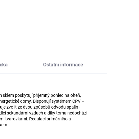
74,38 Kč bez DPH
509,92 Kč bez DPH
Do košíku
Do košíku
čka
Ostatní informace
sklem poskytují příjemný pohled na oheň,
energetické domy. Disponují systémem CPV –
je zvolit ze dvou způsobů odvodu spalin -
udící sekundární vzduch a díky tomu nedochází
mi tvarovkami. Regulaci primárního a
vkem.