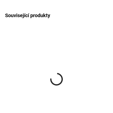
Související produkty
NA DOTAZ
NA DOTAZ
Roura s ČO
Koleno stavitelné UNI s
150/1000/1,5 mm
ČO 150/0°-180°/1,5mm
855 Kč
997 Kč
706,61 Kč bez DPH
823,97 Kč bez DPH
Do košíku
Do košíku