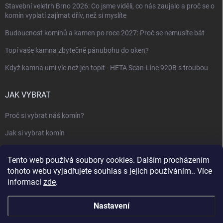
Stavební veletrh Brno 2026: Co jsme viděli, co nás zaujalo a proč se o
komín vyplatí zajímat dřív, než si myslíte
Budoucnost komínů a kamen po roce 2027: Proč se nemusíte bát
Topí vaše kamna zbytečně pánubohu do oken?
Když kamna umí víc než jen topit - HETA Scan-Line 920B s troubou
JAK VYBRAT
Proč si vybrat náš komín?
Jak si vybrat komín
Keramický nebo nerezový komín?
Tento web používá soubory cookies. Dalším procházením
Jak vybrat kamna nebo krbovou vložku
tohoto webu vyjadřujete souhlas s jejich používáním.. Více
informací
zde
.
Jak postavit krbovou obestavbu
Slovník pojmů - komíny, krby, vytápění
Nastavení