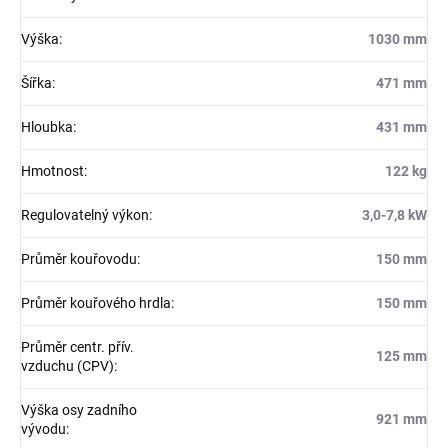
Výška
:
1030 mm
Šířka
:
471 mm
Hloubka
:
431 mm
Hmotnost
:
122 kg
Regulovatelný výkon
:
3,0-7,8 kW
Průměr kouřovodu
:
150 mm
Průměr kouřového hrdla
:
150 mm
Průměr centr. přív.
125 mm
vzduchu (CPV)
:
Výška osy zadního
921 mm
vývodu
: