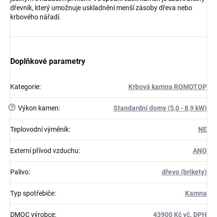
dřevník, který umožnuje uskladnění menší zásoby dřeva nebo
krbového nářadí.
Doplňkové parametry
Kategorie
:
Krbová kamna ROMOTOP
?
Výkon kamen
:
Standardní domy (5,0 - 8,9 kW)
Teplovodní výměník
:
NE
Externí přívod vzduchu
:
ANO
Palivo
:
dřevo (brikety)
Typ spotřebiče
:
Kamna
DMOC výrobce
:
43900 Kč vč. DPH