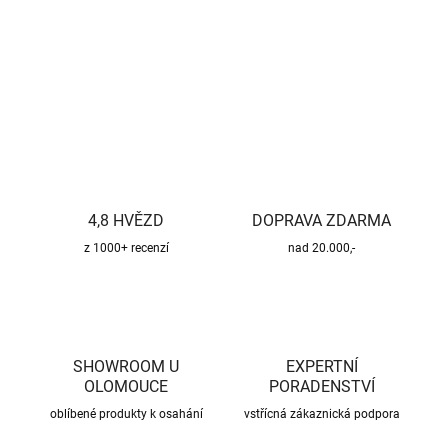
DETAILNÍ INFORMACE
ZEPTAT SE
HLÍDAT
4,8 HVĚZD
DOPRAVA ZDARMA
z 1000+ recenzí
nad 20.000,-
SHOWROOM U
EXPERTNÍ
OLOMOUCE
PORADENSTVÍ
oblíbené produkty k osahání
vstřícná zákaznická podpora