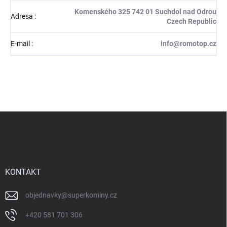
Komenského 325 742 01 Suchdol nad Odrou
Adresa
:
Czech Republic
E-mail
:
info@romotop.cz
Z
á
p
a
t
í
KONTAKT
objednavky
@
superkominy.cz
+420 581 701 306