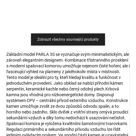
Zobrazit všechny související produkty
Základní model PARLA 3S se vyznačuje svým minimalistickým, ale
zároveň elegantním designem. Kombinace třístranného prosklení
s moderní spalovací komorou umožňuje nejenom čisté hoření, ale i
fascinující výhled na plameny z jakéhokoliv místa v místnosti.
Tento model je ideální pro ty, kteří hledají kvalitu a funkčnost v
jednoduchém provedení. Jako obklad se nabízí přírodní kámen
serpentin, keramické kachle nebo černý odolný plech.Krbová
kamna jsou vhodná pro nízkoenergetické domy. Disponují
systémem CPV – centrální přívod externího vzduchu. Konstrukce
kamen umožňuje zvolit ze dvou způsobů odvodu spalin, a to
horního nebo zadního. Sklo dvířek z vnitřní strany omývá proudící
sekundární vzduch a díky tomu nedochází k usazování nečistot.
Spalovací komora je vyložena kvalitními šamotovými tvarovkami.
Regulaci primárního a sekundárního přívodu vzduchu lze řídit
jediným ovládacím prvkem. Ve spodní části kamen je uzavíratelný