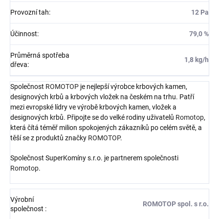
Provozní tah
:
12 Pa
Účinnost
:
79,0 %
Průměrná spotřeba
1,8 kg/h
dřeva
:
Společnost
ROMOTOP
je nejlepší výrobce krbových kamen,
designových krbů a krbových vložek na českém na trhu. Patří
mezi evropské lídry ve výrobě krbových kamen, vložek a
designových krbů. Připojte se do velké rodiny uživatelů
Romotop
,
která čítá téměř milion spokojených zákazníků po celém světě, a
těší se z produktů značky
ROMOTOP
.
Společnost SuperKomíny s.r.o. je partnerem společnosti
Romotop
.
Výrobní
ROMOTOP spol. s r.o.
společnost
: