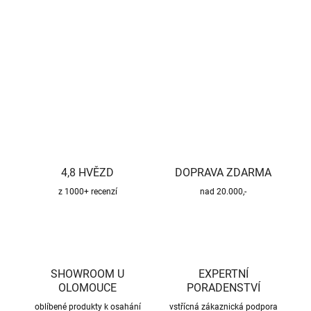
−
+
Přidat do košíku
DETAILNÍ INFORMACE
ZEPTAT SE
HLÍDAT
4,8 HVĚZD
DOPRAVA ZDARMA
z 1000+ recenzí
nad 20.000,-
SHOWROOM U
EXPERTNÍ
OLOMOUCE
PORADENSTVÍ
oblíbené produkty k osahání
vstřícná zákaznická podpora