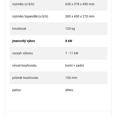
rozměry (v/š/h)
630 x 578 x 490 mm
rozměry topeniště (v/š/h)
300 x 450 x 270 mm
hmotnost
120 kg
jmenovitý výkon
8 kW
rozsah výkonu
7 - 11 kW
vývod kouřovodu
horní + zadní
průměr kouřovodu
150 mm
palivo
dřevo