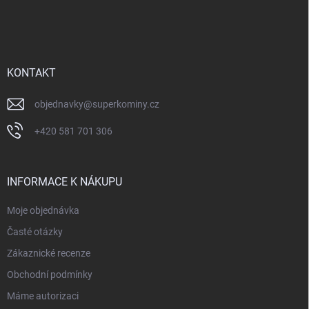
á
p
a
t
í
KONTAKT
objednavky
@
superkominy.cz
+420 581 701 306
INFORMACE K NÁKUPU
Moje objednávka
Časté otázky
Zákaznické recenze
Obchodní podmínky
Máme autorizaci