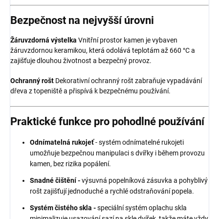
Bezpečnost na nejvyšší úrovni
Žáruvzdorná výstelka
Vnitřní prostor kamen je vybaven
žáruvzdornou keramikou, která odolává teplotám až 660 °C a
zajišťuje dlouhou životnost a bezpečný provoz.
Ochranný rošt
Dekorativní ochranný rošt zabraňuje vypadávání
dřeva z topeniště a přispívá k bezpečnému používání.
Praktické funkce pro pohodlné používání
Odnímatelná rukojeť
- s
ystém odnímatelné rukojeti
umožňuje bezpečnou manipulaci s dvířky i během provozu
kamen, bez rizika popálení.
Snadné čištění -
výsuvná popelníková zásuvka a pohyblivý
rošt zajišťují jednoduché a rychlé odstraňování popela.
Systém čistého skla -
speciální systém oplachu skla
minimalizuje usazování sazí na skle dvířek, takže máte vždy