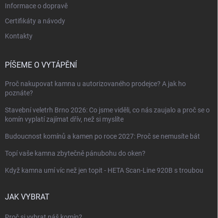
Informace o dopravě
Certifikáty a návody
Kontakty
PÍŠEME O VYTÁPĚNÍ
Proč nakupovat kamna u autorizovaného prodejce? A jak ho
poznáte?
Stavební veletrh Brno 2026: Co jsme viděli, co nás zaujalo a proč se o
komín vyplatí zajímat dřív, než si myslíte
Budoucnost komínů a kamen po roce 2027: Proč se nemusíte bát
Topí vaše kamna zbytečně pánubohu do oken?
Když kamna umí víc než jen topit - HETA Scan-Line 920B s troubou
JAK VYBRAT
Proč si vybrat náš komín?