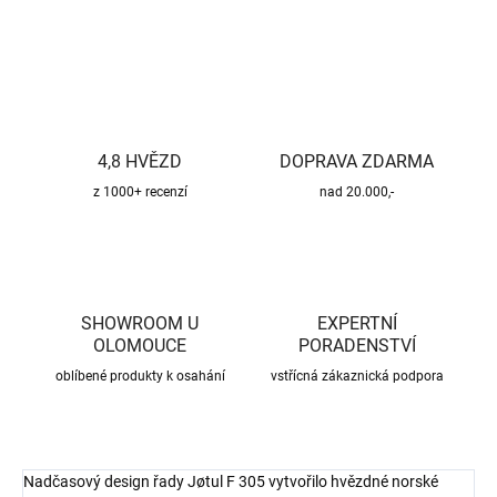
ZEPTAT SE
HLÍDAT
4,8 HVĚZD
DOPRAVA ZDARMA
z 1000+ recenzí
nad 20.000,-
SHOWROOM U
EXPERTNÍ
OLOMOUCE
PORADENSTVÍ
oblíbené produkty k osahání
vstřícná zákaznická podpora
Nadčasový design řady Jøtul F 305 vytvořilo hvězdné norské