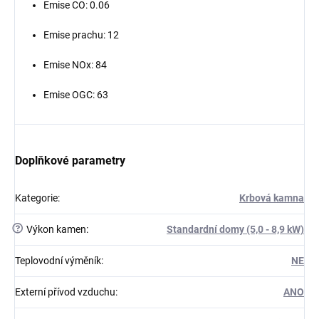
Emise CO:
0.06
Emise prachu:
12
Emise NOx:
84
Emise OGC:
63
Doplňkové parametry
Kategorie
:
Krbová kamna
?
Výkon kamen
:
Standardní domy (5,0 - 8,9 kW)
Teplovodní výměník
:
NE
Externí přívod vzduchu
:
ANO