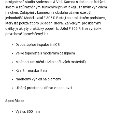
designérské studio Anderssen & Voll. Kamna s dokonale čistými
liniemi a zdůrazněnými funkčními prvky lákají úžasným výhledem
na oheň. Zatápění v kamnech a obsluha už nemůže být
jednodušší. Model Jøtul F 305 R B stojí na praktickém podstavci,
který lze používat pro ukládání dřeva. Za velkými prosklenými
dvířky je ukrytý praktický popelník. Jøtul F 305 R B se vyrábí v
povrchové úpravě černý lak.
Dvoustupňové spalování CB
Velké topeniště s moderním designem
Možnost umístění blízko hořlavých materiálů
Kvalitní norská litina
Nádherný výhled na plameny
Úložný prostor na dřevo v podstavci
Specifikace
Výška: 850 mm