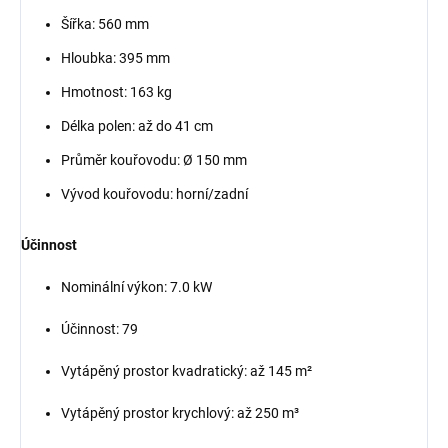
Šířka:
560 mm
Hloubka:
395 mm
Hmotnost:
163 kg
Délka polen: až do
41 cm
Průměr kouřovodu:
Ø 150 mm
Vývod kouřovodu
: horní/zadní
Účinnost
Nominální výkon:
7.0 kW
Účinnost:
79
Vytápěný prostor kvadratický: až
145 m²
Vytápěný prostor krychlový
: až 250 m³