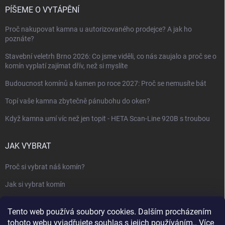
PÍŠEME O VYTÁPĚNÍ
Proč nakupovat kamna u autorizovaného prodejce? A jak ho
poznáte?
Stavební veletrh Brno 2026: Co jsme viděli, co nás zaujalo a proč se o
komín vyplatí zajímat dřív, než si myslíte
Budoucnost komínů a kamen po roce 2027: Proč se nemusíte bát
Topí vaše kamna zbytečně pánubohu do oken?
Když kamna umí víc než jen topit - HETA Scan-Line 920B s troubou
JAK VYBRAT
Proč si vybrat náš komín?
Jak si vybrat komín
Keramický nebo nerezový komín?
Tento web používá soubory cookies. Dalším procházením
Jak vybrat kamna nebo krbovou vložku
tohoto webu vyjadřujete souhlas s jejich používáním.. Více