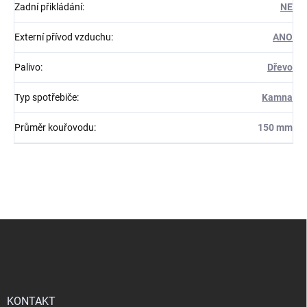
Zadní přikládání
:
NE
Externí přívod vzduchu
:
ANO
Palivo
:
Dřevo
Typ spotřebiče
:
Kamna
Průměr kouřovodu
:
150 mm
Z
á
p
a
t
í
KONTAKT