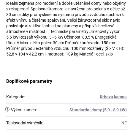
ideální zejména pro moderní a dobře utěsněné domy nebo objekty
s rekuperací. Spalovací komora je navržena pro polena o délce až
30 cm a díky promyšlenému systému přívodu vzduchu dochází k
efektivnímu a čistému spalování. Velké žáruvzdorné sklo navíc
poskytuje atraktivní pohled na plameny a přispívá k celkové
atmosféře v místnosti. Technické parametry Jmenovitý výkon:
5,5 kW Rozsah výkonu: 3–6 kW Účinnost: 80,5 % Energetická
třída: A Max. délka polen: 30 cm Průměr kouřovodu: 150 mm
Průměr přívodu externího vzduchu: 100 mm Rozměry (Š × V × H):
52,8 × 104 × 42,2 cm Hmotnost: 109 kg Materiál: ocel, sklo
Doplňkové parametry
Kategorie
:
Krbová kamna
?
Výkon kamen
:
Standardní domy (5,0 - 8,9 kW)
Teplovodní výměník
:
NE