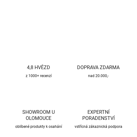
DETAILNÍ INFORMACE
ZEPTAT SE
HLÍDAT
4,8 HVĚZD
DOPRAVA ZDARMA
z 1000+ recenzí
nad 20.000,-
SHOWROOM U
EXPERTNÍ
OLOMOUCE
PORADENSTVÍ
oblíbené produkty k osahání
vstřícná zákaznická podpora