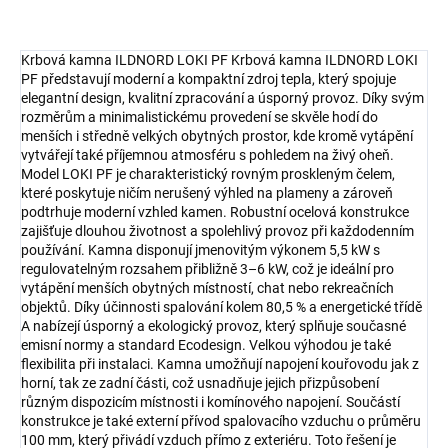
Krbová kamna ILDNORD LOKI PF Krbová kamna ILDNORD LOKI
PF představují moderní a kompaktní zdroj tepla, který spojuje
elegantní design, kvalitní zpracování a úsporný provoz. Díky svým
rozměrům a minimalistickému provedení se skvěle hodí do
menších i středně velkých obytných prostor, kde kromě vytápění
vytvářejí také příjemnou atmosféru s pohledem na živý oheň.
Model LOKI PF je charakteristický rovným proskleným čelem,
které poskytuje ničím nerušený výhled na plameny a zároveň
podtrhuje moderní vzhled kamen. Robustní ocelová konstrukce
zajišťuje dlouhou životnost a spolehlivý provoz při každodenním
používání. Kamna disponují jmenovitým výkonem 5,5 kW s
regulovatelným rozsahem přibližně 3–6 kW, což je ideální pro
vytápění menších obytných místností, chat nebo rekreačních
objektů. Díky účinnosti spalování kolem 80,5 % a energetické třídě
A nabízejí úsporný a ekologický provoz, který splňuje současné
emisní normy a standard Ecodesign. Velkou výhodou je také
flexibilita při instalaci. Kamna umožňují napojení kouřovodu jak z
horní, tak ze zadní části, což usnadňuje jejich přizpůsobení
různým dispozicím místnosti i komínového napojení. Součástí
konstrukce je také externí přívod spalovacího vzduchu o průměru
100 mm, který přivádí vzduch přímo z exteriéru. Toto řešení je