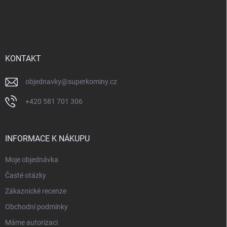
Z
á
p
a
t
í
KONTAKT
objednavky
@
superkominy.cz
+420 581 701 306
INFORMACE K NÁKUPU
Moje objednávka
Časté otázky
Zákaznické recenze
Obchodní podmínky
Máme autorizaci