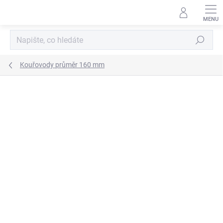
Přejít
na
obsah
Hledat
Kouřovody průměr 160 mm
ZNAČKA:
KOVO-KRAUS