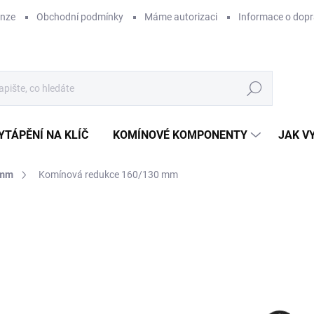
enze
Obchodní podmínky
Máme autorizaci
Informace o dop
Hledat
YTÁPĚNÍ NA KLÍČ
KOMÍNOVÉ KOMPONENTY
JAK V
 mm
Komínová redukce 160/130 mm
ZNAČKA:
KOVO-KRAUS
3
276
Měr
SK
cena