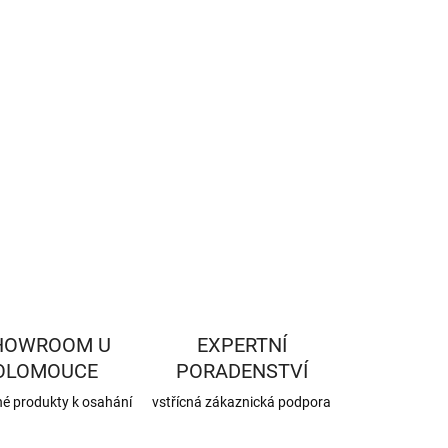
−
+
Přidat do košíku
ILNÍ INFORMACE
ZEPTAT SE
HLÍDAT
HOWROOM U
EXPERTNÍ
OLOMOUCE
PORADENSTVÍ
né produkty k osahání
vstřícná zákaznická podpora