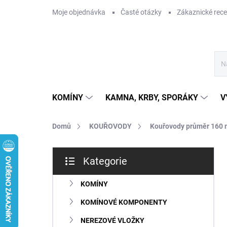
Přejít
Moje objednávka
Časté otázky
Zákaznické rec
na
obsah
KOMÍNY
KAMNA, KRBY, SPORÁKY
V
Domů
KOUŘOVODY
Kouřovody průměr 160
P
Kategorie
o
Přeskočit
s
kategorie
t
KOMÍNY
r
KOMÍNOVÉ KOMPONENTY
a
n
NEREZOVÉ VLOŽKY