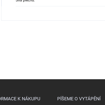
Síla plechu
:
ORMACE K NÁKUPU
PÍŠEME O VYTÁPĚNÍ