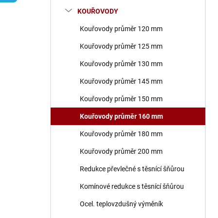
n
KOUŘOVODY
í
p
Kouřovody průměr 120 mm
a
n
Kouřovody průměr 125 mm
e
Kouřovody průměr 130 mm
l
Kouřovody průměr 145 mm
Kouřovody průměr 150 mm
Kouřovody průměr 160 mm
Kouřovody průměr 180 mm
Kouřovody průměr 200 mm
Redukce převlečné s těsnící šňůrou
Komínové redukce s těsnící šňůrou
Ocel. teplovzdušný výměník