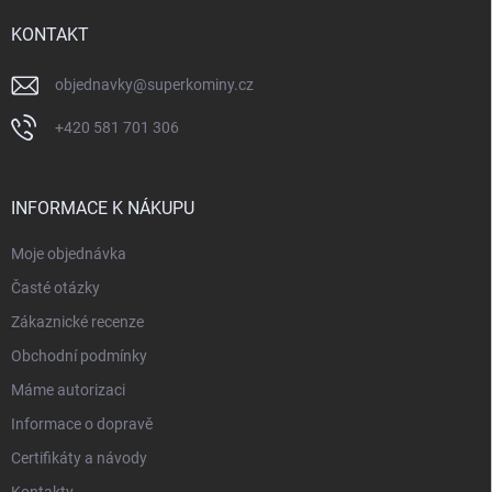
t
í
KONTAKT
objednavky
@
superkominy.cz
+420 581 701 306
INFORMACE K NÁKUPU
Moje objednávka
Časté otázky
Zákaznické recenze
Obchodní podmínky
Máme autorizaci
Informace o dopravě
Certifikáty a návody