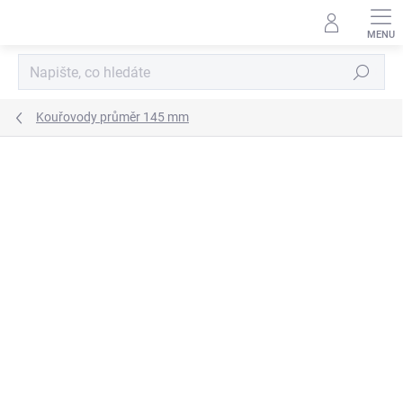
Přejít
na
obsah
Hledat
Kouřovody průměr 145 mm
ZNAČKA:
KOVO-KRAUS