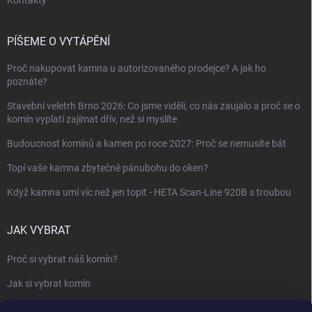
Kontakty
PÍŠEME O VYTÁPĚNÍ
Proč nakupovat kamna u autorizovaného prodejce? A jak ho
poznáte?
Stavební veletrh Brno 2026: Co jsme viděli, co nás zaujalo a proč se o
komín vyplatí zajímat dřív, než si myslíte
Budoucnost komínů a kamen po roce 2027: Proč se nemusíte bát
Topí vaše kamna zbytečně pánubohu do oken?
Když kamna umí víc než jen topit - HETA Scan-Line 920B s troubou
JAK VYBRAT
Proč si vybrat náš komín?
Jak si vybrat komín
Keramický nebo nerezový komín?