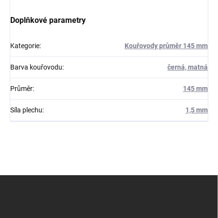
Doplňkové parametry
Kategorie
:
Kouřovody průměr 145 mm
Barva kouřovodu
:
černá, matná
Průměr
:
145 mm
Síla plechu
:
1,5 mm
Z
á
p
a