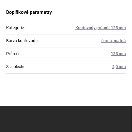
Doplňkové parametry
Kategorie
:
Kouřovody průměr 125 mm
Barva kouřovodu
:
černá, matná
Průměr
:
125 mm
Síla plechu
:
2,0 mm
Z
á
p
a