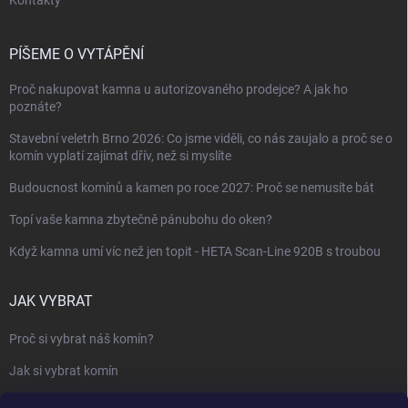
Kontakty
PÍŠEME O VYTÁPĚNÍ
Proč nakupovat kamna u autorizovaného prodejce? A jak ho
poznáte?
Stavební veletrh Brno 2026: Co jsme viděli, co nás zaujalo a proč se o
komín vyplatí zajímat dřív, než si myslíte
Budoucnost komínů a kamen po roce 2027: Proč se nemusíte bát
Topí vaše kamna zbytečně pánubohu do oken?
Když kamna umí víc než jen topit - HETA Scan-Line 920B s troubou
JAK VYBRAT
Proč si vybrat náš komín?
Jak si vybrat komín
Keramický nebo nerezový komín?