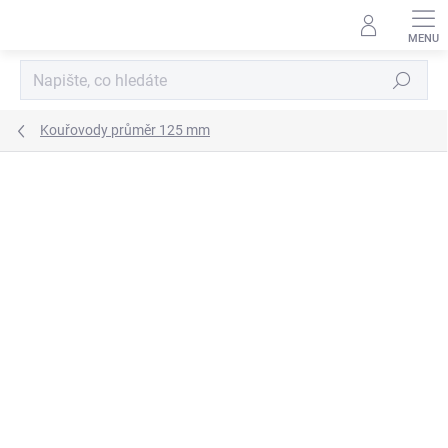
Přejít
na
obsah
Hledat
Kouřovody průměr 125 mm
ZNAČKA:
KOVO-KRAUS