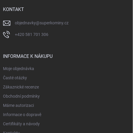
t
í
KONTAKT
objednavky
@
superkominy.cz
+420 581 701 306
INFORMACE K NÁKUPU
Moje objednávka
Časté otázky
Zákaznické recenze
Obchodní podmínky
Máme autorizaci
Informace o dopravě
Certifikáty a návody